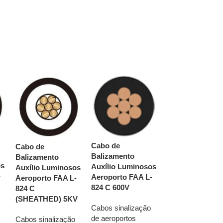
Cabo de
Cabo de
Cabo de
Balizamento
Balizamento
Balizamento
Auxílio Lumino
os
Auxílio Luminosos
Auxílio Luminosos
Aeroporto FAA 
-
Aeroporto FAA L-
Aeroporto FAA L-
824 C Blindado
824 C 600V
824 C
(SHIELDED) 5K
(SHEATHED) 5KV
Cabos sinalização
Cabos sinalizaç
de aeroportos
Cabos sinalização
de aeroportos