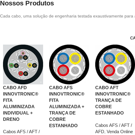
Nossos
Produtos
Cada cabo, uma solução de engenharia testada exaustivamente para a
C
CABO AFD
CABO AFS
CABO AFT
INNOVTRONIC®
INNOVTRONIC®
INNOVTRONIC®
FITA
FITA
TRANÇA DE
ALUMINIZADA
ALUMINIZADA +
COBRE
INDIVIDUAL +
TRANÇA DE
ESTANHADO
DRENO
COBRE
Cabos AFS / AFT /
ESTANHADO
Cabos AFS / AFT /
AFD
,
Venda Online