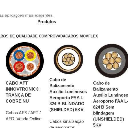
s aplicações mais exigentes.
Produtos
ABOS DE QUALIDADE COMPROVADA
CABOS MOVFLEX
Cabo de
CABO AFT
Cabo de
Balizamento
INNOVTRONIC®
Balizamento
Auxílio Luminosos
TRANÇA DE
Auxílio Luminos
Aeroporto FAA L-
COBRE NU
Aeroporto FAA L
824 B BLINDADO
824 B Sem
(SHIELDED) 5KV
Cabos AFS / AFT /
blindagem
AFD
,
Venda Online
(UNSHIELDED)
Cabos sinalização
5KV
de aeroportos