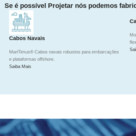
Se é possível
Projetar
nós podemos
fabri
Ca
Mov
Cabos Navais
fle
Sa
MariTimus® Cabos navais robustos para embarcações
e plataformas offshore.
Saiba Mais