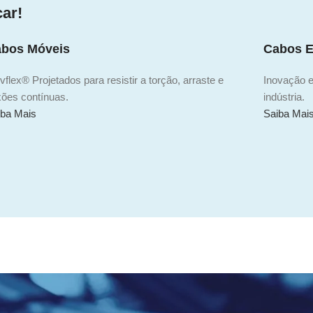
car!
bos Móveis
Cabos E
flex® Projetados para resistir a torção, arraste e
Inovação e
xões contínuas.
indústria.
iba Mais
Saiba Mai