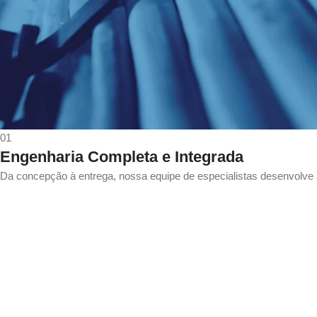
01
Engenharia
Completa e Integrada
Da concepção à entrega, nossa equipe de especialistas desenvolve 
o Superior de
Performance
 a padrões globais para criar cabos de máxima eficiência, garantind
es de Ciclos de Flexão Contínua