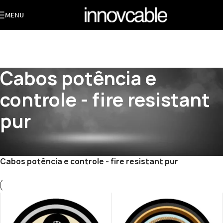
MENU
Cabos potência e
controle - fire resistant
pur
Início
/
PRODUTOS
/
CABOS NAVAIS HYDROCORE® (NEK-606 / POLIURETANO)
/
Cabos potência e controle - fire resistant pur