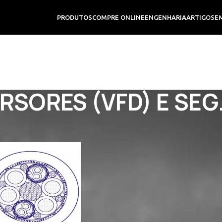
PRODUTOS
COMPRE ONLINE
ENGENHARIA
ARTIGOS
E
RSORES (VFD) E SEG
NTRINSECA