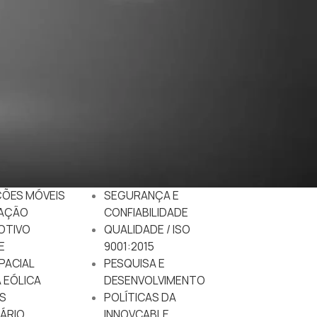
DO
EMPRESA
RTUÁRIO
NACIONALIZAÇÃO
ÇÕES MÓVEIS
SEGURANÇA E
AÇÃO
CONFIABILIDADE
OTIVO
QUALIDADE / ISO
E
9001:2015
PACIAL
PESQUISA E
 EÓLICA
DESENVOLVIMENTO
S
POLÍTICAS DA
ÁRIO
INNOVCABLE