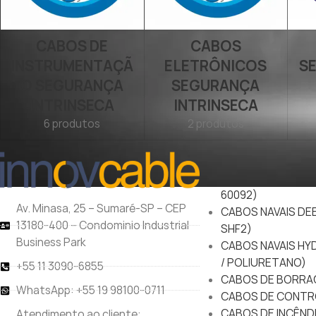
CABOS DE
CABOS
INSTRUMENTAÇÃ
ELETRÔNICOS
S
O SEGURANÇA
SEGURANÇA
INTRINSECA
INTRINSECA
6 produtos
2 produtos
PRODUTOS
CABOS NAVAIS MAR
60092)
Av. Minasa, 25 – Sumaré-SP – CEP
CABOS NAVAIS DEE
13180-400 – Condominio Industrial
SHF2)
Business Park
CABOS NAVAIS HY
/ POLIURETANO)
+55 11 3090-6855
CABOS DE BORRA
WhatsApp: +55 19 98100-0711
CABOS DE CONTR
CABOS DE INCÊND
Atendimento ao cliente: