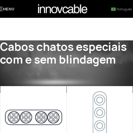
MENU
Português
Cabos chatos especiais
com e sem blindagem
Início
/
PRODUTOS
/
CABOS PARA ELEVAÇÃO E EQUIP. MÓVEIS
/
Cabos chatos especiais com e sem blindagem