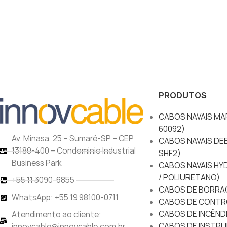
PRODUTOS
CABOS NAVAIS MAR
60092)
Av. Minasa, 25 – Sumaré-SP – CEP
CABOS NAVAIS DEE
13180-400 – Condominio Industrial
SHF2)
Business Park
CABOS NAVAIS HY
/ POLIURETANO)
+55 11 3090-6855
CABOS DE BORRA
WhatsApp: +55 19 98100-0711
CABOS DE CONTR
CABOS DE INCÊND
Atendimento ao cliente:
CABOS DE INSTRU
innovcable@innovcable.com.br