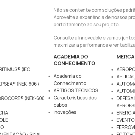
Não se contente com soluções padrã
Aproveite a experiência de nossos pro
perfeitamente ao seu projeto.
Consulte a Innovcable e vamos juntos 
maximizar a performance e rentabiliza
ACADEMIA DO
MERCA
CONHECIMENTO
ITIMUS® (IEC
AEROPO
Academia do
APLICA
Conhecimento
PSEA® (NEK-606 /
AUTOM
ARTIGOS TÉCNICOS
AUTOM
Características dos
DROCORE® (NEK-606
DEFESA 
cabos
AEROES
Inovações
CHA
ENERGIA
OLE
EVENTO
IO
FERROVI
MENTAÇÃO / SINAL
FOTOVO