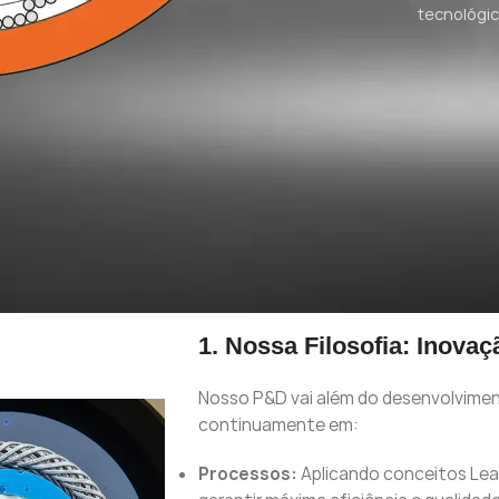
tecnológico
1. Nossa Filosofia: Inovaç
Nosso P&D vai além do desenvolvime
continuamente em:
Processos:
Aplicando conceitos Lean