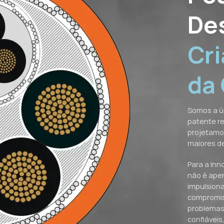
De
Cri
da
Somos a ú
patente r
projetamo
maiores d
Para a Inn
não é ape
impulsiona
compromis
problemas
confiáveis