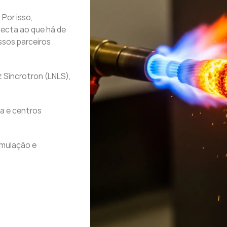
Por isso,
necta ao que há de
ssos parceiros
 Síncrotron (LNLS),
ia e centros
simulação e