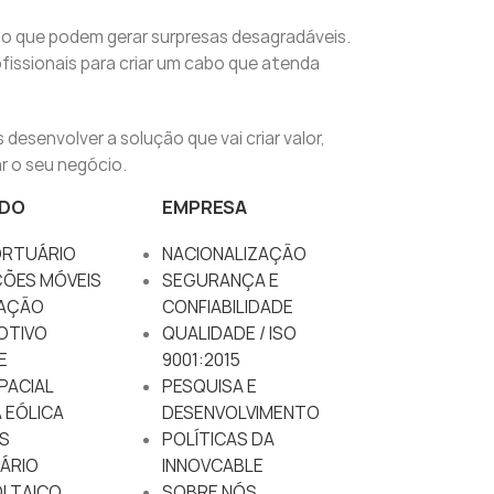
o que podem gerar surpresas desagradáveis.
fissionais para criar um cabo que atenda
desenvolver a solução que vai criar valor,
r o seu negócio.
DO
EMPRESA
RTUÁRIO
NACIONALIZAÇÃO
ÇÕES MÓVEIS
SEGURANÇA E
AÇÃO
CONFIABILIDADE
OTIVO
QUALIDADE / ISO
E
9001:2015
PACIAL
PESQUISA E
 EÓLICA
DESENVOLVIMENTO
S
POLÍTICAS DA
ÁRIO
INNOVCABLE
LTAICO
SOBRE NÓS