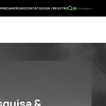
LOGIN / REGISTRO
MPRESA
MERCADO
CONTATO
Português
▼
squisa &