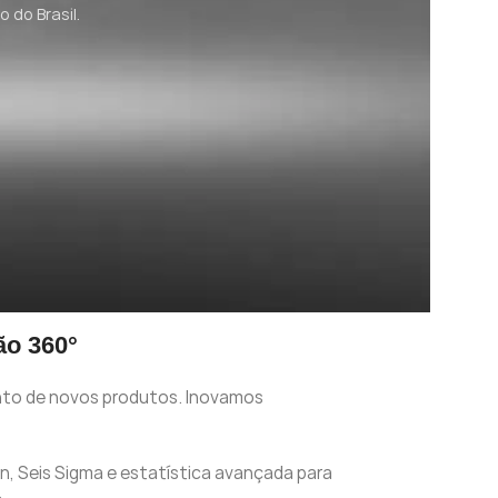
 do Brasil.
ão 360°
nto de novos produtos. Inovamos
, Seis Sigma e estatística avançada para