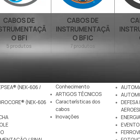
CABOS DE
CABOS DE
CA
NSTRUMENTAÇÃ
INSTRUMENTAÇÃ
INST
O BFI
O BFIC
5 produtos
7 produtos
5 
ACADEMIA DO
MERCA
CONHECIMENTO
ITIMUS® (IEC
AEROPO
Academia do
APLICA
Conhecimento
PSEA® (NEK-606 /
AUTOM
ARTIGOS TÉCNICOS
AUTOM
Características dos
DROCORE® (NEK-606
DEFESA 
cabos
AEROES
Inovações
CHA
ENERGIA
OLE
EVENTO
IO
FERROVI
MENTAÇÃO / SINAL
FOTOVO