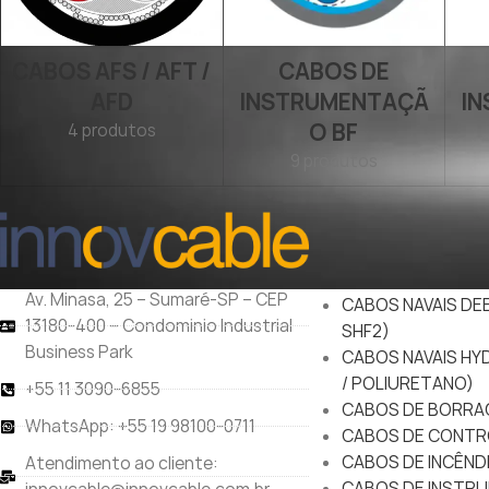
CABOS AFS / AFT /
CABOS DE
AFD
INSTRUMENTAÇÃ
I
O BF
4 produtos
9 produtos
PRODUTOS
CABOS NAVAIS MAR
60092)
Av. Minasa, 25 – Sumaré-SP – CEP
CABOS NAVAIS DEE
13180-400 – Condominio Industrial
SHF2)
Business Park
CABOS NAVAIS HY
/ POLIURETANO)
+55 11 3090-6855
CABOS DE BORRA
WhatsApp: +55 19 98100-0711
CABOS DE CONTR
CABOS DE INCÊND
Atendimento ao cliente:
CABOS DE INSTRU