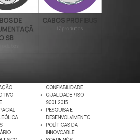
BOS DE
CABOS PROFIBUS
RUMENTAÇÃ
17 produtos
O SB
produtos
DO
EMPRESA
RTUÁRIO
NACIONALIZAÇÃO
ÇÕES MÓVEIS
SEGURANÇA E
AÇÃO
CONFIABILIDADE
OTIVO
QUALIDADE / ISO
E
9001:2015
PACIAL
PESQUISA E
 EÓLICA
DESENVOLVIMENTO
S
POLÍTICAS DA
ÁRIO
INNOVCABLE
LTAICO
SOBRE NÓS