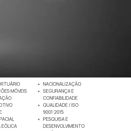
DO
EMPRESA
RTUÁRIO
NACIONALIZAÇÃO
ÇÕES MÓVEIS
SEGURANÇA E
AÇÃO
CONFIABILIDADE
OTIVO
QUALIDADE / ISO
E
9001:2015
PACIAL
PESQUISA E
 EÓLICA
DESENVOLVIMENTO