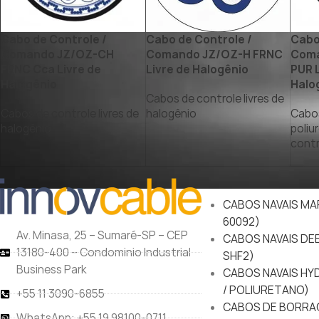
Cabo de Controle /
Cabo de Controle /
Cabo
Comando JZ/OZ-CH
Comando JZ/OZ-H FRNC
Coma
FRNC Cca Livre de
Livre de Halogênio
PUR L
Halogênio
Halo
Cabos de controle livres de
Cabos de controle livres de
halogênio
Cabos
halogênio
poliu
contr
PRODUTOS
CABOS NAVAIS MAR
60092)
Av. Minasa, 25 – Sumaré-SP – CEP
CABOS NAVAIS DEE
13180-400 – Condominio Industrial
SHF2)
Business Park
CABOS NAVAIS HY
/ POLIURETANO)
+55 11 3090-6855
CABOS DE BORRA
WhatsApp: +55 19 98100-0711