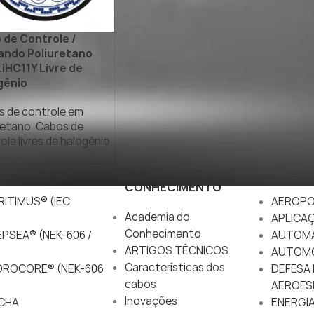
 de Controle /
ndo Poliuretano
iHC11Y Livre de
gênio
 de controle em
retano
,
Cabos de
ole livres de halogênio
ACADEMIA DO
MERCA
CONHECIMENTO
ITIMUS® (IEC
AEROPO
Academia do
APLICA
Conhecimento
PSEA® (NEK-606 /
AUTOM
ARTIGOS TÉCNICOS
AUTOM
Características dos
DROCORE® (NEK-606
DEFESA 
cabos
AEROES
Inovações
CHA
ENERGIA