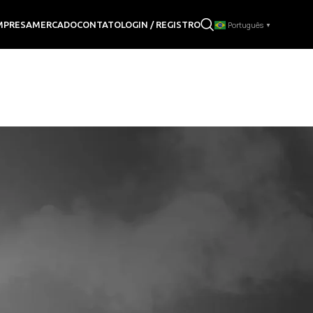
LOGIN / REGISTRO
MPRESA
MERCADO
CONTATO
Português
▼
Mostrar
9
12
18
24
48