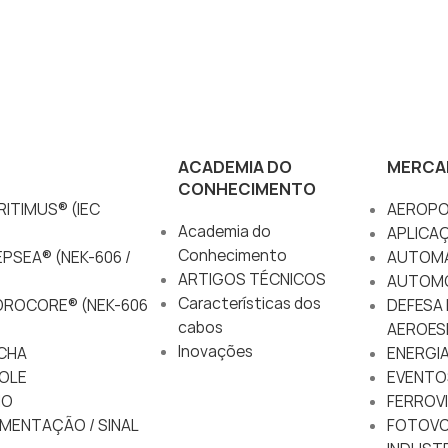
ACADEMIA DO
MERCA
CONHECIMENTO
ITIMUS® (IEC
AEROPO
Academia do
APLICA
Conhecimento
PSEA® (NEK-606 /
AUTOM
ARTIGOS TÉCNICOS
AUTOM
Características dos
DROCORE® (NEK-606
DEFESA 
cabos
AEROES
Inovações
CHA
ENERGIA
OLE
EVENTO
IO
FERROVI
MENTAÇÃO / SINAL
FOTOVO