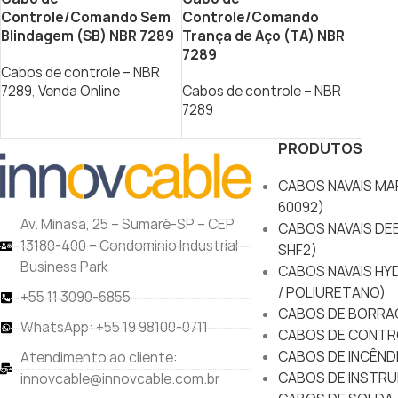
Controle/Comando Sem
Controle/Comando
Blindagem (SB) NBR 7289
Trança de Aço (TA) NBR
7289
Cabos de controle – NBR
7289
,
Venda Online
Cabos de controle – NBR
7289
PRODUTOS
CABOS NAVAIS MAR
60092)
Av. Minasa, 25 – Sumaré-SP – CEP
CABOS NAVAIS DEE
13180-400 – Condominio Industrial
SHF2)
Business Park
CABOS NAVAIS HY
/ POLIURETANO)
+55 11 3090-6855
CABOS DE BORRA
WhatsApp: +55 19 98100-0711
CABOS DE CONTR
CABOS DE INCÊND
Atendimento ao cliente:
CABOS DE INSTRU
innovcable@innovcable.com.br