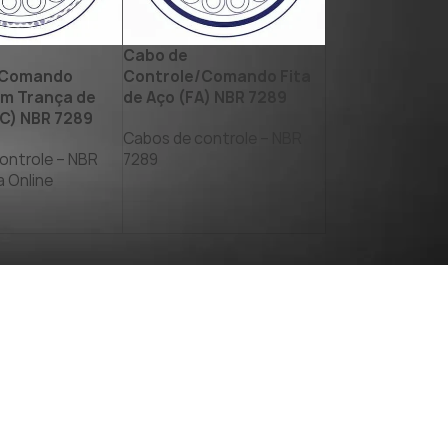
Cabo de
/Comando
Controle/Comando Fita
em Trança de
de Aço (FA) NBR 7289
C) NBR 7289
Cabos de controle – NBR
ontrole – NBR
7289
 Online