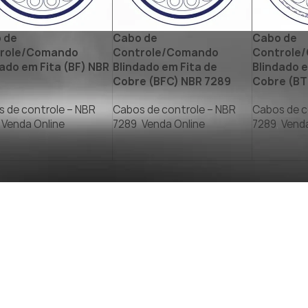
 de
Cabo de
Cabo de
role/Comando
Controle/Comando
Controle
ado em Fita (BF) NBR
Blindado em Fita de
Blindado 
Cobre (BFC) NBR 7289
Cobre (BT
 de controle – NBR
Cabos de controle – NBR
Cabos de c
Venda Online
7289
,
Venda Online
7289
,
Venda