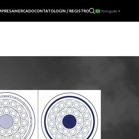
LOGIN / REGISTRO
MPRESA
MERCADO
CONTATO
Português
▼
Mostrar
9
12
18
24
48