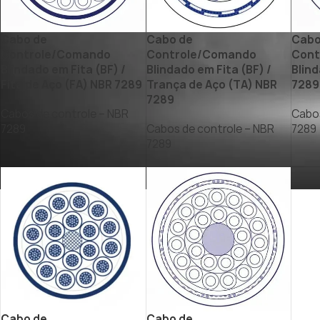
Cabo de
Cabo de
Cabo
Controle/Comando
Controle/Comando
Cont
Blindado em Fita (BF) /
Blindado em Fita (BF) /
Blind
Fita de Aço (FA) NBR 7289
Trança de Aço (TA) NBR
7289
7289
Cabos de controle – NBR
Cabos
7289
Cabos de controle – NBR
7289
,
7289
Cabo de
Cabo de