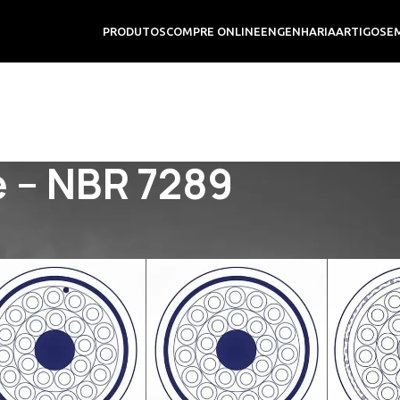
PRODUTOS
COMPRE ONLINE
ENGENHARIA
ARTIGOS
E
e – NBR 7289
 – NBR 7289