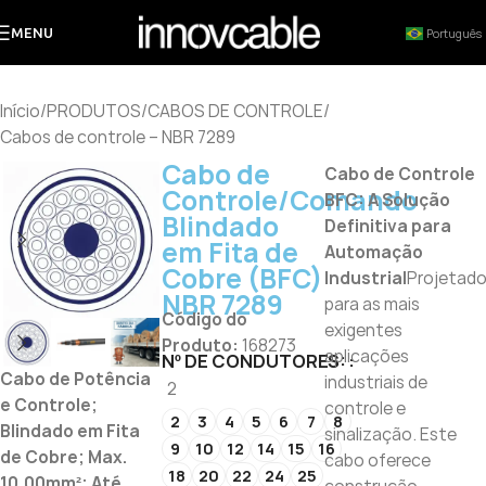
MENU
Português
Início
/
PRODUTOS
/
CABOS DE CONTROLE
/
Cabos de controle – NBR 7289
Cabo de
Cabo de Controle
Controle/Comando
BFC: A Solução
Blindado
Definitiva para
em Fita de
Automação
Cobre (BFC)
Industrial
Projetad
NBR 7289
para as mais
Código do
exigentes
Produto:
168273
aplicações
Nº DE CONDUTORES:
Cabo de Potência
industriais de
2
e Controle;
controle e
2
3
4
5
6
7
8
Blindado em Fita
sinalização. Este
9
10
12
14
15
16
de Cobre; Max.
cabo oferece
18
20
22
24
25
10,00mm²; Até