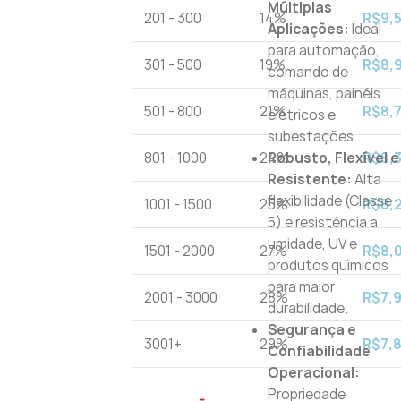
Múltiplas
201 - 300
14%
R$
9,
Aplicações:
Ideal
para automação,
301 - 500
19%
R$
8,
comando de
máquinas, painéis
501 - 800
21%
R$
8,
elétricos e
subestações.
801 - 1000
24%
Robusto, Flexível e
R$
8,
Resistente:
Alta
flexibilidade (Classe
1001 - 1500
25%
R$
8,
5) e resistência a
umidade, UV e
1501 - 2000
27%
R$
8,
produtos químicos
para maior
2001 - 3000
28%
R$
7,
durabilidade.
Segurança e
3001+
29%
R$
7,
Confiabilidade
Operacional:
Propriedade