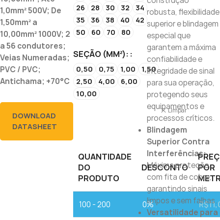
construção
26
28
30
32
34
1,0mm² 500V; De
robusta, flexibilidade
35
36
38
40
42
1,50mm² a
superior e blindagem
50
60
70
80
10,00mm² 1000V; 2
especial que
a 56 condutores;
garantem a máxima
SEÇÃO (MM²):
Veias Numeradas;
confiabilidade e
0,50
0,75
1,00
1,50
PVC / PVC;
integridade de sinal
Antichama; +70°C
2,50
4,00
6,00
para sua operação,
10,00
protegendo seus
equipamentos e
Limpar
DOWNLOAD
processos críticos.
DATASHEET
Blindagem
Superior Contra
Interferências:
QUANTIDADE
PRE
Máxima proteção
DO
DESCONTO
POR
com fita de cobre,
PRODUTO
MET
garantindo sinais
limpos e sem falhas.
100 - 200
0%
R$
11
Versatilidade para