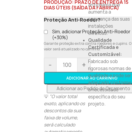
PRODUÇÃO: PRAZO DE ENTREGA 15
antichama que
DIAS ÚTEIS (SAÍDA DA FÁBRICA)
aumenta a
segurança das suas
Proteção Anti-Roedor?
instalações
Sim, adicionar Proteção Anti-Roedor
elétricas.
(+30%)
Qualidade
Garante proteção extra contra roedores e cupins. O
Certificada e
valor será atualizado no carrinho.
Customizável:
Fabricado sob
-
+
rigorosas normas de
qualidade e pode ser
ADICIONAR AO CARRINHO
adaptado conforme
Adicionar ao Pedido de Orçamento
a necessidade
💡
“O valor total
específica do seu
exato, aplicando os
projeto.
descontos da sua
faixa de volume,
será calculado
automaticamente