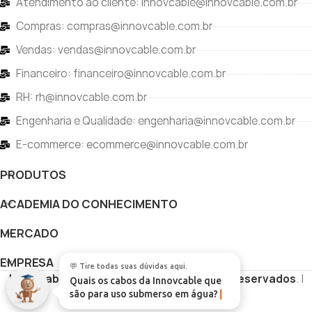
Atendimento ao cliente: innovcable@innovcable.com.br
Compras: compras@innovcable.com.br
Vendas: vendas@innovcable.com.br
Financeiro: financeiro@innovcable.com.br
RH: rh@innovcable.com.br
Engenharia e Qualidade: engenharia@innovcable.com.br
E-commerce: ecommerce@innovcable.com.br
PRODUTOS
ACADEMIA DO CONHECIMENTO
MERCADO
EMPRESA
💬 Tire todas suas dúvidas aqui.
Innovcable
Copyright
Todos os direitos reservados
. |
Quais os cabos da Innovcable que
são para uso submerso em água?
Desenvolvido por
Vértice Digital
|