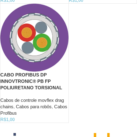
R$
1,00
R$
1,00
CABO PROFIBUS DP
INNOVTRONIC® PB FP
POLIURETANO TORSIONAL
Cabos de controle movflex drag
chains
,
Cabos para robôs
,
Cabos
Profibus
R$
1,00