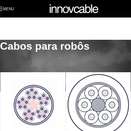
MENU
Cabos para robôs
Início
/
PRODUTOS
/
CABOS PARA ESTEIRAS E ROBÓTICA
/
Cabos para robôs