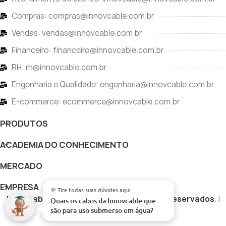
Compras: compras@innovcable.com.br
Vendas: vendas@innovcable.com.br
Financeiro: financeiro@innovcable.com.br
RH: rh@innovcable.com.br
Engenharia e Qualidade: engenharia@innovcable.com.br
E-commerce: ecommerce@innovcable.com.br
PRODUTOS
ACADEMIA DO CONHECIMENTO
MERCADO
EMPRESA
💬 Tire todas suas dúvidas aqui.
Innovcable
Copyright
Todos os direitos reservados
. |
Quais os cabos da Innovcable que
são para uso submerso em água?
|
Desenvolvido por
Vértice Digital