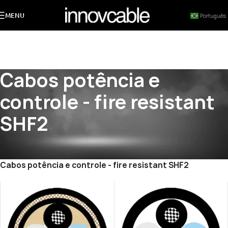
MENU
Português
Cabos potência e
controle - fire resistant
SHF2
Início
/
PRODUTOS
/
CABOS NAVAIS DEEPSEA® (NEK-606 / SHF2)
/
Cabos potência e controle - fire resistant SHF2