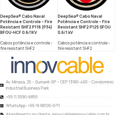
DeepSea® Cabo Naval
DeepSea® Cabo Naval
Potência e Controle – Fire
Potência e Controle – Fire
Resistant SHF2 P118 (P34)
Resistant SHF2 P125 SFOU
BFOU-HCF 0.6/1KV
0.6/1 kV
Cabos potência e controle -
Cabos potência e controle -
fire resistant SHF2
fire resistant SHF2
Av. Minasa, 25 – Sumaré-SP – CEP 13180-400 – Condominio
Industrial Business Park
+55 11 3090-6855
WhatsApp: +55 19 98100-0711
Atendimento ao cliente: innovcable@innovcable.com.br