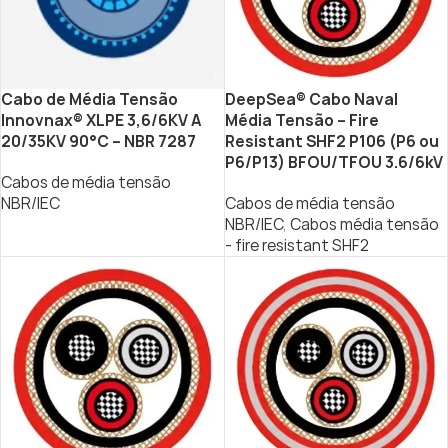
Cabo de Média Tensão
DeepSea® Cabo Naval
Innovnax® XLPE 3,6/6KV A
Média Tensão – Fire
20/35KV 90°C – NBR 7287
Resistant SHF2 P106 (P6 ou
P6/P13) BFOU/TFOU 3.6/6kV
Cabos de média tensão
NBR/IEC
Cabos de média tensão
NBR/IEC
,
Cabos média tensão
- fire resistant SHF2