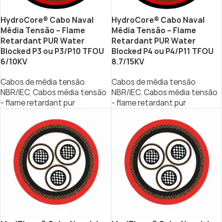
HydroCore® Cabo Naval
HydroCore® Cabo Naval
Média Tensão – Flame
Média Tensão – Flame
Retardant PUR Water
Retardant PUR Water
Blocked P3 ou P3/P10 TFOU
Blocked P4 ou P4/P11 TFOU
6/10KV
8.7/15KV
Cabos de média tensão
Cabos de média tensão
NBR/IEC
,
Cabos média tensão
NBR/IEC
,
Cabos média tensão
- flame retardant pur
- flame retardant pur