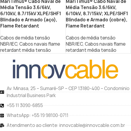
MariTimus® Cabo Naval de
MariTimus® Cabo Naval de
Média Tensão 3.6/6kV,
Média Tensão 3.6/6kV,
6/10kV, 8.7/15kV XLPE/SHF1
6/10kV, 8.7/15kV; XLPE/SHF1
Blindado e Armado (aço),
Blindado e Armado (cobre),
Flame Retardant
Flame Retardant
Cabos de média tensão
Cabos de média tensão
NBR/IEC
,
Cabos navais flame
NBR/IEC
,
Cabos navais flame
retardant média tensão
retardant média tensão
Av. Minasa, 25 – Sumaré-SP – CEP 13180-400 – Condominio
Industrial Business Park
+55 11 3090-6855
WhatsApp: +55 19 98100-0711
Atendimento ao cliente: innovcable@innovcable.com.br