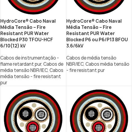
HydroCore® Cabo Naval
HydroCore® Cabo Naval
Média Tensão – Fire
Média Tensão – Fire
Resistant PUR Water
Resistant PUR Water
Blocked P30 TFOU-HCF
Blocked P6 ou P6/P13 BFOU
6/10(12) kV
3.6/6kV
Cabos de instrumentação -
Cabos de média tensão
flame retardant pur
,
Cabos de
NBR/IEC
,
Cabos média tensão
média tensão NBR/IEC
,
Cabos
- fire resistant pur
média tensão - fire resistant
pur