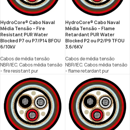
HydroCore® Cabo Naval
HydroCore® Cabo Naval
Média Tensão – Fire
Média Tensão – Flame
Resistant PUR Water
Retardant PUR Water
Blocked P7 ou P7/P14 BFOU
Blocked P2 ou P2/P9 TFOU
6/10kV
3.6/6KV
Cabos de média tensão
Cabos de média tensão
NBR/IEC
,
Cabos média tensão
NBR/IEC
,
Cabos média tensão
- fire resistant pur
- flame retardant pur