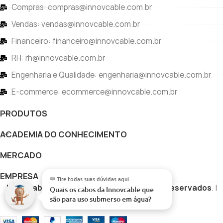
Compras: compras@innovcable.com.br
Vendas: vendas@innovcable.com.br
Financeiro: financeiro@innovcable.com.br
RH: rh@innovcable.com.br
Engenharia e Qualidade: engenharia@innovcable.com.br
E-commerce: ecommerce@innovcable.com.br
PRODUTOS
ACADEMIA DO CONHECIMENTO
MERCADO
EMPRESA
Innovcable
Copyright
Todos os direitos reservados
. |
💬 Tire todas suas dúvidas aqui.
Quais os cabos da Innovcab
Desenvolvido por
Vértice Digital