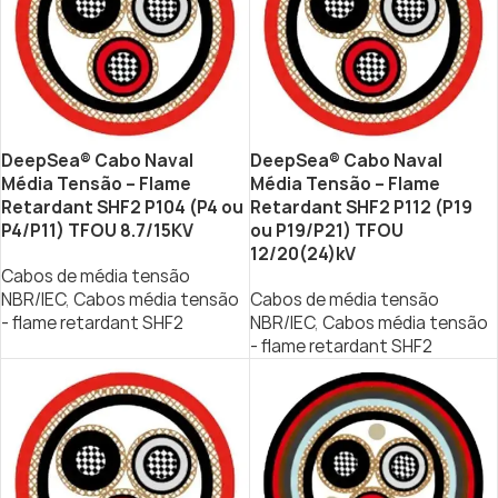
DeepSea® Cabo Naval
DeepSea® Cabo Naval
Média Tensão – Flame
Média Tensão – Flame
Retardant SHF2 P104 (P4 ou
Retardant SHF2 P112 (P19
P4/P11) TFOU 8.7/15KV
ou P19/P21) TFOU
12/20(24)kV
Cabos de média tensão
NBR/IEC
,
Cabos média tensão
Cabos de média tensão
- flame retardant SHF2
NBR/IEC
,
Cabos média tensão
- flame retardant SHF2