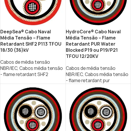
DeepSea® Cabo Naval
HydroCore® Cabo Naval
Média Tensão – Flame
Média Tensão – Flame
Retardant SHF2 P113 TFOU
Retardant PUR Water
18/30 (36)kV
Blocked P19 ou P19/P21
TFOU 12/20KV
Cabos de média tensão
NBR/IEC
,
Cabos média tensão
Cabos de média tensão
- flame retardant SHF2
NBR/IEC
,
Cabos média tensão
- flame retardant pur