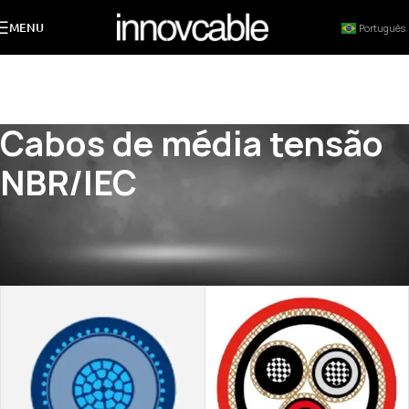
MENU
Português
Cabos de média tensão
NBR/IEC
Início
/
PRODUTOS
/
CABOS DE MÉDIA TENSÃO / PREDIAIS (USO FIXO)
/
Cabos de média tensão NBR/IEC