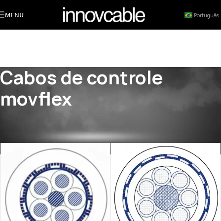
MENU
Português
Cabos de controle
movflex
Início
/
PRODUTOS
/
CABOS PARA ESTEIRAS E ROBÓTICA
/
Cabos de controle movflex