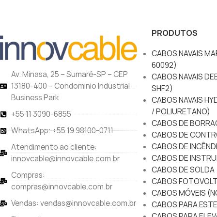
PRODUTOS
CABOS NAVAIS MAR
60092)
Av. Minasa, 25 – Sumaré-SP – CEP
CABOS NAVAIS DEE
13180-400 – Condominio Industrial
SHF2)
Business Park
CABOS NAVAIS HY
/ POLIURETANO)
+55 11 3090-6855
CABOS DE BORRA
WhatsApp: +55 19 98100-0711
CABOS DE CONTR
CABOS DE INCÊND
Atendimento ao cliente:
CABOS DE INSTRU
innovcable@innovcable.com.br
CABOS DE SOLDA
Compras:
CABOS FOTOVOLT
compras@innovcable.com.br
CABOS MÓVEIS (N
Vendas: vendas@innovcable.com.br
CABOS PARA ESTE
CABOS PARA ELEV