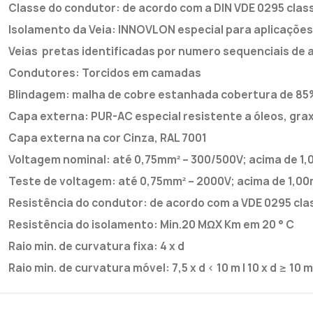
Classe do condutor: de acordo com a DIN VDE 0295 classe
Isolamento da Veia: INNOVLON especial para aplicações 
Veias pretas identificadas por numero sequenciais de 
Condutores: Torcidos em camadas
Blindagem: malha de cobre estanhada cobertura de 85
Capa externa: PUR-AC especial resistente a óleos, graxas
Capa externa na cor Cinza, RAL 7001
Voltagem nominal: até 0,75mm² – 300/500V; acima de 1
Teste de voltagem: até 0,75mm² – 2000V; acima de 1,0
Resistência do condutor: de acordo com a VDE 0295 clas
Resistência do isolamento: Min.20 MΩX Km em 20 ° C
Raio min. de curvatura fixa: 4 x d
Raio min. de curvatura móvel: 7,5 x d < 10 m | 10 x d ≥ 10 m