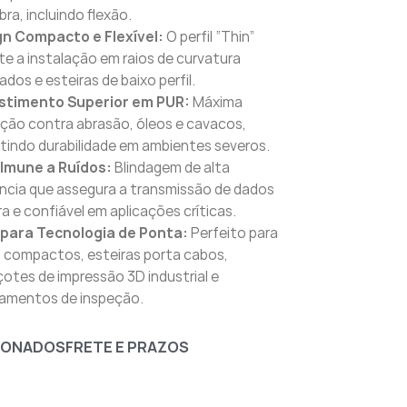
bra, incluindo flexão.
gn Compacto e Flexível:
O perfil “Thin”
te a instalação em raios de curvatura
ados e esteiras de baixo perfil.
stimento Superior em PUR:
Máxima
ção contra abrasão, óleos e cavacos,
tindo durabilidade em ambientes severos.
 Imune a Ruídos:
Blindagem de alta
ência que assegura a transmissão de dados
ra e confiável em aplicações críticas.
 para Tecnologia de Ponta:
Perfeito para
 compactos, esteiras porta cabos,
otes de impressão 3D industrial e
amentos de inspeção.
IONADOS
FRETE E PRAZOS