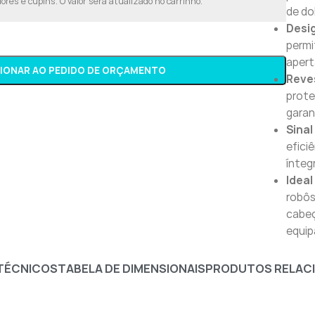
res e cupins. O valor será atualizado no carrinho.
de do
Desi
permi
apert
CIONAR AO PEDIDO DE ORÇAMENTO
Reve
prote
garan
Sinal
efici
ínteg
Ideal
robôs
cabeç
equip
TÉCNICOS
TABELA DE DIMENSIONAIS
PRODUTOS RELAC