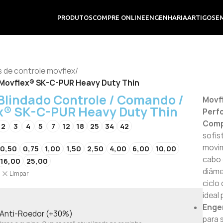
PRODUTOS
COMPRE ONLINE
ENGENHARIA
ARTIGOS
E
 de controle movflex
/
 Movflex® SK-C-PUR Heavy Duty Thin
Blindado Controle / Comando /
Movfl
x® SK-C-PUR Heavy Duty Thin
Perf
6
Com
2
3
4
5
7
12
18
25
34
42
sofis
movi
0,50
0,75
1,00
1,50
2,50
4,00
6,00
10,00
cabo 
16,00
25,00
diâme
Limpar
ciclo
ideal
Engen
o Anti-Roedor (+30%)
para 