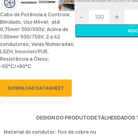
Garante proteção extra contra roedo
Cabo de Potência e Controle;
-
+
Blindado, Uso Móvel; até
0,75mm² 300/500V; Acima de
ADI
1,00mm² 500/750V; 2 a 42
condutores; Veias Numeradas;
LSZH, Innovlon/PUR,
Resistência a Óleos;
-50°C/+80°C
DOWNLOAD DATASHEET
DESIGN DO PRODUTO
DETALHES
DADOS 
Material do condutor: fios de cobre nu