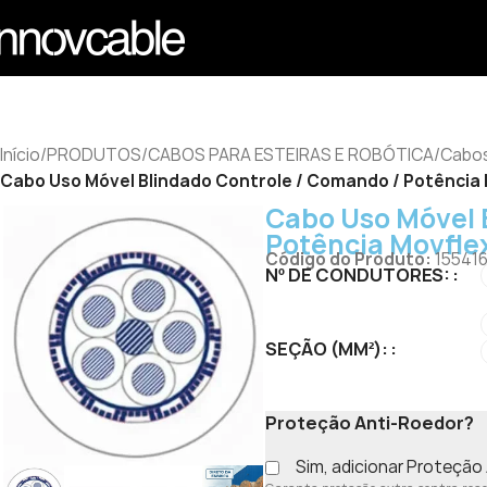
Início
/
PRODUTOS
/
CABOS PARA ESTEIRAS E ROBÓTICA
/
Cabos
Cabo Uso Móvel Blindado Controle / Comando / Potência
Cabo Uso Móvel 
Potência Movfle
Código do Produto:
15541
Nº DE CONDUTORES:
SEÇÃO (MM²):
Proteção Anti-Roedor?
Sim, adicionar Proteçã