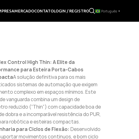
LOGIN / REGISTRO
MPRESA
MERCADO
CONTATO
Português
▼
ex Control High Thin: A Elite da
ormance para Esteira Porta-Cabos
pacta
A solução definitiva para os mais
ticados sistemas de automação que exigem
mento complexo em espaços mínimos. Este
de vanguarda combina um design de
tro reduzido (“Thin”) com capacidade boa de
 de dobra e a incomparável resistência do PUR,
 para robótica e esteiras compactas.
haria para Ciclos de Flexão:
Desenvolvido
suportar movimentos continuos, e bom ciclo