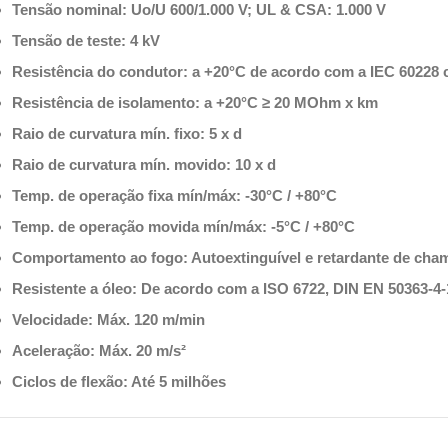
Tensão nominal: Uo/U 600/1.000 V; UL & CSA: 1.000 V
Tensão de teste: 4 kV
Resistência do condutor: a +20°C de acordo com a IEC 60228 c
Resistência de isolamento: a +20°C ≥ 20 MOhm x km
Raio de curvatura mín. fixo: 5 x d
Raio de curvatura mín. movido: 10 x d
Temp. de operação fixa mín/máx: -30°C / +80°C
Temp. de operação movida mín/máx: -5°C / +80°C
Comportamento ao fogo: Autoextinguível e retardante de cha
Resistente a óleo: De acordo com a ISO 6722, DIN EN 50363-4-
Velocidade: Máx. 120 m/min
Aceleração: Máx. 20 m/s²
Ciclos de flexão: Até 5 milhões