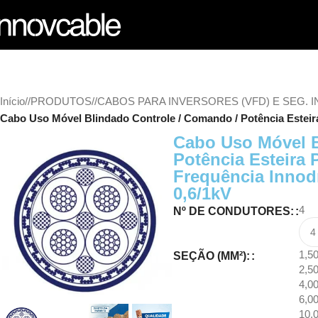
Início
/
PRODUTOS
/
CABOS PARA INVERSORES (VFD) E SEG. 
Cabo Uso Móvel Blindado Controle / Comando / Potência Estei
Cabo Uso Móvel B
Potência Esteira 
Frequência Inno
0,6/1kV
4
Nº DE CONDUTORES:
1,5
SEÇÃO (MM²):
2,5
4,0
6,0
10,