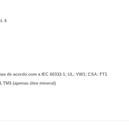
l. 6
mas de acordo com a IEC 60332-1; UL: VW1; CSA: FT1
1 TM5 (apenas óleo mineral)