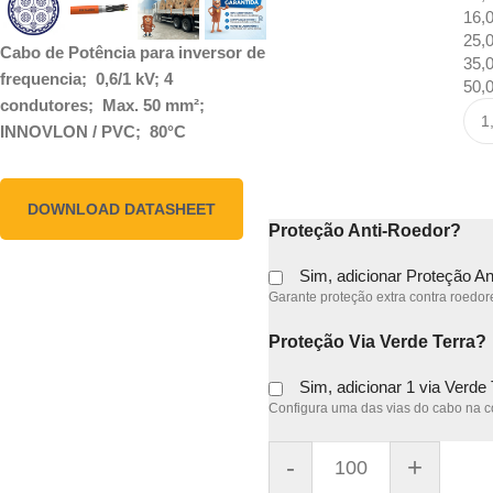
16,
25,
Cabo de Potência para inversor de
35,
frequencia; 0,6/1 kV; 4
50,
condutores; Max. 50 mm²;
INNOVLON / PVC; 80°C
DOWNLOAD DATASHEET
Proteção Anti-Roedor?
Sim, adicionar Proteção A
Garante proteção extra contra roedore
Proteção Via Verde Terra?
Sim, adicionar 1 via Verde
Configura uma das vias do cabo na co
-
+