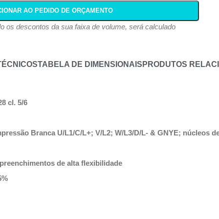
CIONAR AO PEDIDO DE ORÇAMENTO
ndo os descontos da sua faixa de volume, será calculado
TÉCNICOS
TABELA DE DIMENSIONAIS
PRODUTOS RELAC
 cl. 5/6
mpressão Branca U/L1/C/L+; V/L2; W/L3/D/L- & GNYE; núcleos de 
reenchimentos de alta flexibilidade
85%