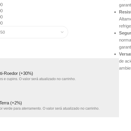
00
garant
00
Resis
00
Altame
00
refrig
Segur
norma
garan
Versa
de ac
ambie
nti-Roedor (+30%)
s e cupins. O valor será atualizado no carrinho.
 Terra (+2%)
r verde para aterramento. O valor será atualizado no carrinho.