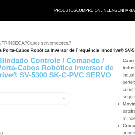
PRODUTOS
COMPRE ONLINE
ENGENHARIA
INTRINSECA
/
Cabos servomotores
/
ra Porta-Cabos Robótica Inversor de Frequência Innodrive® SV
lindado Controle / Comando /
Cabo 
Porta-Cabos Robótica Inversor de
Indust
drive® SV-5300 SK-C-PVC SERVO
indust
perfei
const
segur
Movim
0
esteir
0
milhõe
0
Comun
0
super
00