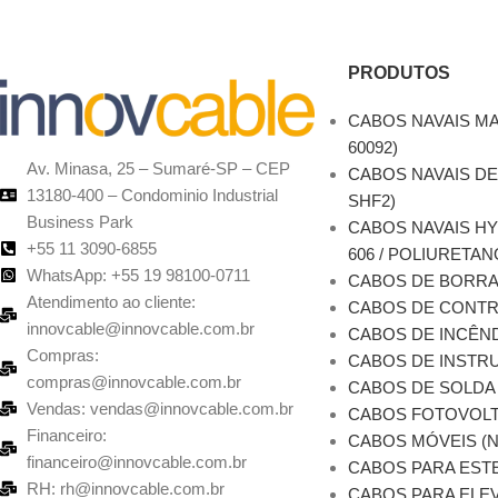
PRODUTOS
CABOS NAVAIS MA
60092)
Av. Minasa, 25 – Sumaré-SP – CEP
CABOS NAVAIS DE
13180-400 – Condominio Industrial
SHF2)
Business Park
CABOS NAVAIS H
+55 11 3090-6855
606 / POLIURETAN
WhatsApp: +55 19 98100-0711
CABOS DE BORR
Atendimento ao cliente:
CABOS DE CONT
innovcable@innovcable.com.br
CABOS DE INCÊN
Compras:
CABOS DE INSTRU
compras@innovcable.com.br
CABOS DE SOLDA
Vendas: vendas@innovcable.com.br
CABOS FOTOVOLT
Financeiro:
CABOS MÓVEIS (
financeiro@innovcable.com.br
CABOS PARA EST
RH: rh@innovcable.com.br
CABOS PARA ELEV