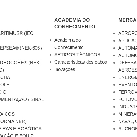
ACADEMIA DO
MERCA
CONHECIMENTO
RITIMUS® (IEC
AEROP
Academia do
APLICA
Conhecimento
EPSEA® (NEK-606 /
AUTOM
ARTIGOS TÉCNICOS
AUTOMO
Características dos cabos
YDROCORE® (NEK-
DEFESA
Inovações
O)
AEROES
ACHA
ENERGI
ROLE
EVENT
DIO
FERROV
MENTAÇÃO / SINAL
FOTOVO
INDUST
AICOS
MINERA
NORMA NBR)
NAVAL, 
EIRAS E ROBÓTICA
SUCRO
AÇÃO E EQUIP.