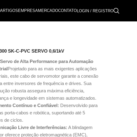
ARTIGOS
EMPRESA
MERCADO
CONTATO
LOGIN / REGISTRO
-5300 SK-C-PVC SERVO 0,6/1kV
Servo de Alta Performance para Automação
rial
Projetado para as mais exigentes aplicações
riais, este cabo de servomotor garante a conexão
ta entre inversores de frequência e drives. Sua
rução robusta assegura máxima eficiência,
ança e longevidade em sistemas automatizados.
ento Contínuo e Confiável:
Desenvolvido para
as porta-cabos e robótica, suportando até 5
s de ciclos.
icação Livre de Interferências:
A blindagem
ior oferece proteção eletromagnética (EMC),