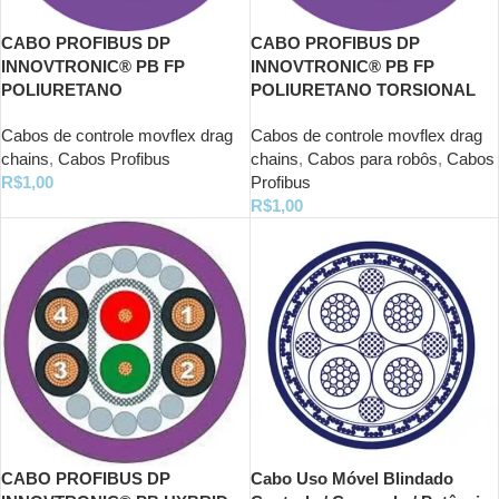
CABO PROFIBUS DP
CABO PROFIBUS DP
INNOVTRONIC® PB FP
INNOVTRONIC® PB FP
POLIURETANO
POLIURETANO TORSIONAL
Cabos de controle movflex drag
Cabos de controle movflex drag
chains
,
Cabos Profibus
chains
,
Cabos para robôs
,
Cabos
R$
1,00
Profibus
R$
1,00
CABO PROFIBUS DP
Cabo Uso Móvel Blindado