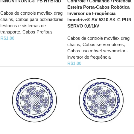
INNOVTRONIC® PB HYBRID
Controle / Comando / Potência
Esteira Porta-Cabos Robótica
Cabos de controle movflex drag
Inversor de Frequência
chains
,
Cabos para bobinadores,
Innodrive® SV-5310 SK-C-PUR
festoons e sistemas de
SERVO 0,6/1kV
transporte
,
Cabos Profibus
R$
1,00
Cabos de controle movflex drag
chains
,
Cabos servomotores
,
Cabos uso móvel servomotor -
inversor de frequência
R$
1,00