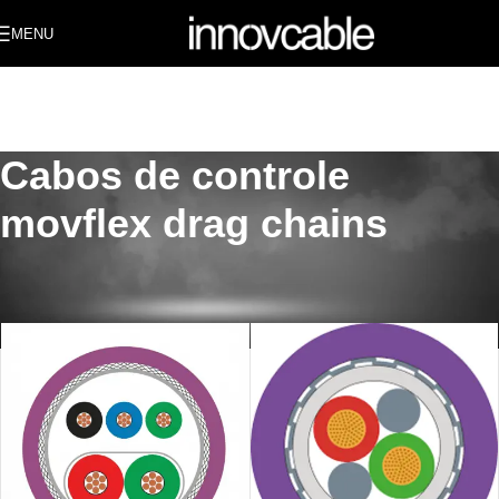
MENU
Cabos de controle
movflex drag chains
Início
/
PRODUTOS
/
CABOS PARA ESTEIRAS E ROBÓTICA
/
Cabos de controle movflex drag chains