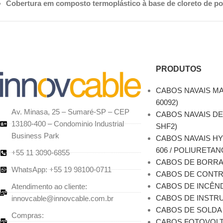
Cobertura em composto termoplástico à base de cloreto de pol
PRODUTOS
CABOS NAVAIS MA
60092)
Av. Minasa, 25 – Sumaré-SP – CEP
CABOS NAVAIS DE
13180-400 – Condominio Industrial
SHF2)
Business Park
CABOS NAVAIS H
606 / POLIURETAN
+55 11 3090-6855
CABOS DE BORR
WhatsApp: +55 19 98100-0711
CABOS DE CONT
CABOS DE INCÊN
Atendimento ao cliente:
CABOS DE INSTRU
innovcable@innovcable.com.br
CABOS DE SOLDA
Compras:
CABOS FOTOVOLT