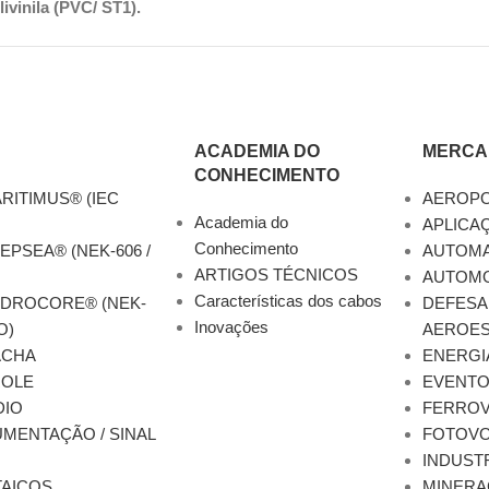
ivinila (PVC/ ST1).
ACADEMIA DO
MERCA
CONHECIMENTO
RITIMUS® (IEC
AEROP
Academia do
APLICA
Conhecimento
EPSEA® (NEK-606 /
AUTOM
ARTIGOS TÉCNICOS
AUTOMO
Características dos cabos
YDROCORE® (NEK-
DEFESA
Inovações
O)
AEROES
ACHA
ENERGI
ROLE
EVENT
DIO
FERROV
MENTAÇÃO / SINAL
FOTOVO
INDUST
AICOS
MINERA