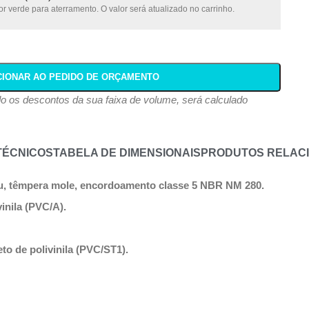
r verde para aterramento. O valor será atualizado no carrinho.
CIONAR AO PEDIDO DE ORÇAMENTO
ndo os descontos da sua faixa de volume, será calculado
TÉCNICOS
TABELA DE DIMENSIONAIS
PRODUTOS RELAC
nu, têmpera mole, encordoamento classe 5 NBR NM 280.
inila (PVC/A).
to de polivinila (PVC/ST1).