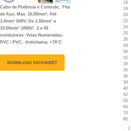
16
Cabo de Potência e Controle; Fita
18
de Aço; Max. 10,00mm²; Até
20
22
1,0mm² 500V; De 1,50mm² a
24
10,00mm² 1000V; 2 a 56
25
condutores; Veias Numeradas;
26
PVC / PVC; Antichama; +70°C
28
30
32
DOWNLOAD DATASHEET
34
35
36
38
40
42
50
60
70
80