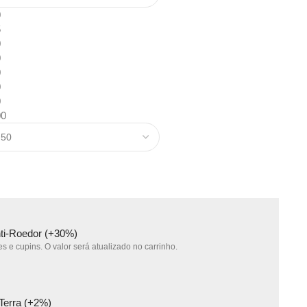
0
5
0
0
0
0
0
00
nti-Roedor (+30%)
s e cupins. O valor será atualizado no carrinho.
 Terra (+2%)