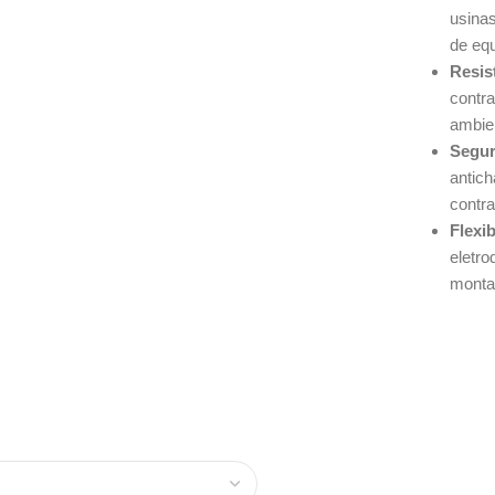
usina
de equ
Resis
contra
ambie
Segur
antic
contra
Flexib
eletro
mont