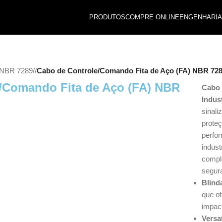
PRODUTOS
COMPRE ONLINE
ENGENHARIA
– NBR 7289
/
Cabo de Controle/Comando Fita de Aço (FA) NBR 72
/Comando Fita de Aço (FA) NBR
Cabo 
Indust
sinal
proteç
perfo
indust
compl
segur
Blind
que o
impac
Versa