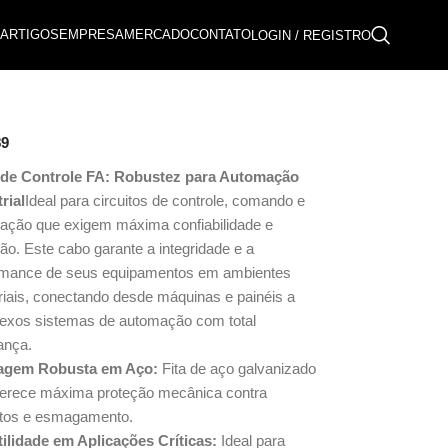
ARTIGOS
EMPRESA
MERCADO
CONTATO
LOGIN / REGISTRO
89
de Controle FA: Robustez para Automação
rial
Ideal para circuitos de controle, comando e
ização que exigem máxima confiabilidade e
ão. Este cabo garante a integridade e a
rmance de seus equipamentos em ambientes
riais, conectando desde máquinas e painéis a
exos sistemas de automação com total
ança.
agem Robusta em Aço:
Fita de aço galvanizado
ferece máxima proteção mecânica contra
tos e esmagamento.
tilidade em Aplicações Críticas:
Ideal para