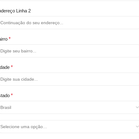
dereço Linha 2
irro
*
idade
*
stado
*