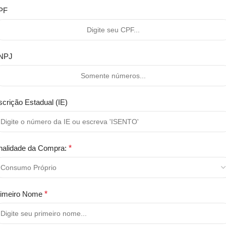
PF
NPJ
scrição Estadual (IE)
nalidade da Compra:
*
rimeiro Nome
*