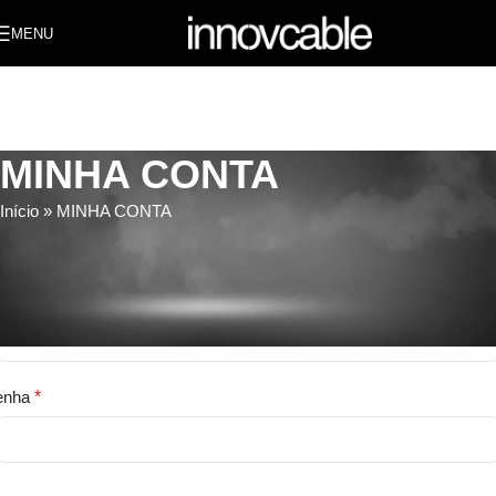
MENU
MINHA CONTA
Início
»
MINHA CONTA
ntrar
me de usuário ou e-mail
*
enha
*