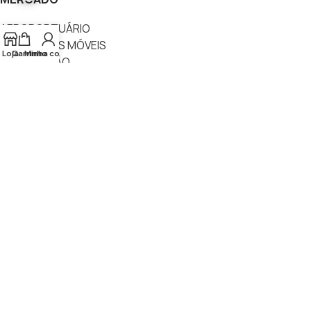
AEROPORTUÁRIO
APLICAÇÕES MÓVEIS
Loja
Carrinho
Minha conta
AUTOMAÇÃO
AUTOMOTIVO
DEFESA E AEROESPACIAL
ENERGIA EÓLICA
EVENTOS
FERROVIÁRIO
FOTOVOLTAICO
INDUSTRIAL
MINERAÇÃO
NAVAL, ÓLEO E GÁS
SUCROENERGÉTICO
EMPRESA
NACIONALIZAÇÃO
SEGURANÇA E CONFIABILIDADE