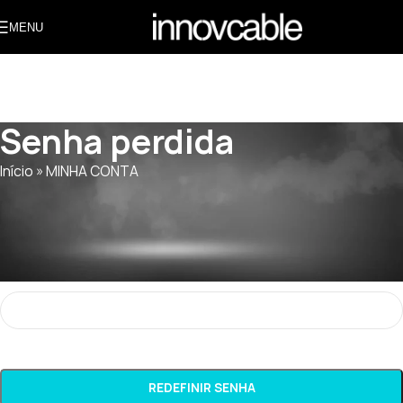
MENU
Senha perdida
Início
»
MINHA CONTA
Perdeu sua senha? Digite seu nome de usuário ou endereço de
e-mail. Você receberá um link por e-mail para criar uma nova
senha.
*
Nome de usuário ou e-mail
REDEFINIR SENHA