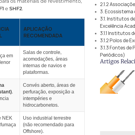
 para os materiais de revestimento,
2.1.2 Associaçõ
F1
e
SHF2
.
3. Ecossistema 
3.1. Institutos 
Excelência Acad
NCIA
APLICAÇÃO
3.1.1 Institutos
L
RECOMENDADA
3.1.2 Polos de 
3.1.3 Fontes de
Salas de controle,
Periódicos)
aça em
acomodações, áreas
Artigos Relac
Menor
internas de navios e
plataformas.
ma
Convés aberto, áreas de
tant)
.
perfuração, exposição a
ência
intempéries e
hidrocarbonetos.
e NEK
Uso industrial terrestre
 fumaça
(não recomendado para
Offshore).