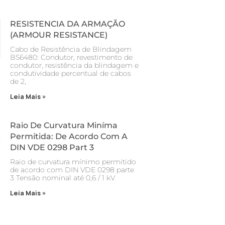
RESISTENCIA DA ARMAÇÃO
(ARMOUR RESISTANCE)
Cabo de Resistência de Blindagem
BS6480: Condutor, revestimento de
condutor, resistência da blindagem e
condutividade percentual de cabos
de 2,
Leia Mais »
Raio De Curvatura Miníma
Permitida: De Acordo Com A
DIN VDE 0298 Part 3
Raio de curvatura mínimo permitido
de acordo com DIN VDE 0298 parte
3 Tensão nominal até 0,6 / 1 kV
Leia Mais »