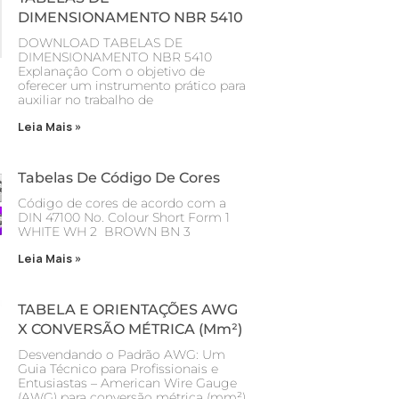
DIMENSIONAMENTO NBR 5410
DOWNLOAD TABELAS DE
DIMENSIONAMENTO NBR 5410
Explanaçâo Com o objetivo de
oferecer um instrumento prático para
auxiliar no trabalho de
Leia Mais »
Tabelas De Código De Cores
Código de cores de acordo com a
DIN 47100 No. Colour Short Form 1
WHITE WH 2 BROWN BN 3
Leia Mais »
TABELA E ORIENTAÇÕES AWG
X CONVERSÃO MÉTRICA (mm²)
Desvendando o Padrão AWG: Um
Guia Técnico para Profissionais e
Entusiastas – American Wire Gauge
(AWG) para conversão métrica (mm²)