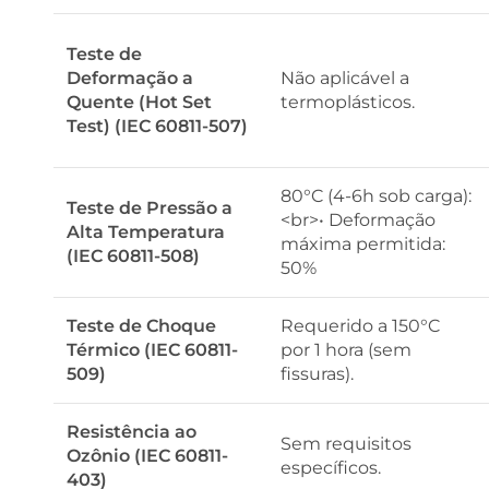
Teste de
Deformação a
Não aplicável a
Quente (Hot Set
termoplásticos.
Test) (IEC 60811-507)
80°C (4-6h sob carga):
Teste de Pressão a
<br>• Deformação
Alta Temperatura
máxima permitida:
(IEC 60811-508)
50%
Teste de Choque
Requerido a 150°C
Térmico (IEC 60811-
por 1 hora (sem
509)
fissuras).
Resistência ao
Sem requisitos
Ozônio (IEC 60811-
específicos.
403)