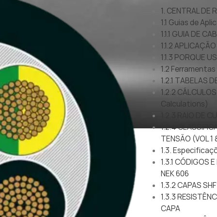
1. CENTRAL DE
1.1 Guias de Apl
1.1.1 GUIA DE 
1.1.2 APLICAÇÃ
1.1.3 PORQUE 
1.2 Ferramentas
1.2.1 TABELAS 
1.2.2 CÁLCULOS
Calculations)
1.2.3 RAIO DE 
1.2.4 CLASSIF
TENSÃO (VOL 1 &
1.3. Especificaç
1.3.1 CÓDIGOS
NEK 606
1.3.2 CAPAS SHF
1.3.3 RESISTÊN
CAPA