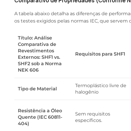
Comparativo de Propriedades (Conforme N
A tabela abaixo detalha as diferenças de perfor
os testes exigidos pelas normas IEC, que servem 
Título: Análise
Comparativa de
Revestimentos
Requisitos para SHF1
Externos: SHF1 vs.
SHF2 sob a Norma
NEK 606
Termoplástico livre de
Tipo de Material
halogênio
Resistência a Óleo
Sem requisitos
Quente (IEC 60811-
específicos.
404)