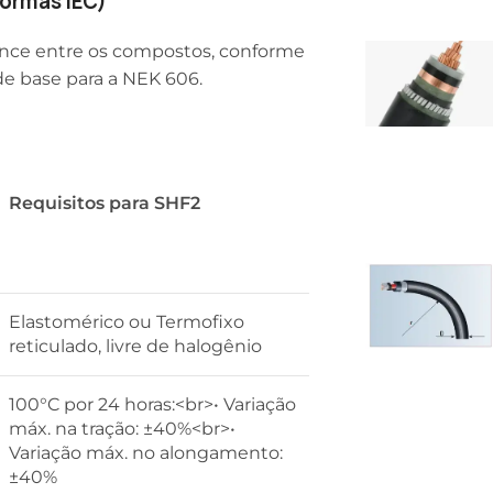
ormas IEC)
mance entre os compostos, conforme
de base para a NEK 606.
Requisitos para SHF2
Elastomérico ou Termofixo
reticulado, livre de halogênio
100°C por 24 horas:<br>• Variação
máx. na tração: ±40%<br>•
Variação máx. no alongamento:
±40%