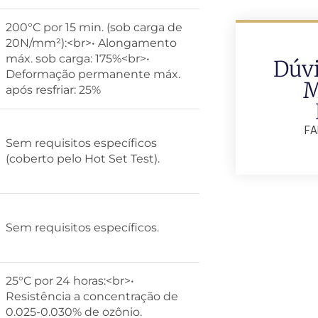
200°C por 15 min. (sob carga de
20N/mm²):<br>• Alongamento
máx. sob carga: 175%<br>•
Dúv
Deformação permanente máx.
M
após resfriar: 25%
FA
Sem requisitos específicos
(coberto pelo Hot Set Test).
Sem requisitos específicos.
25°C por 24 horas:<br>•
Resistência a concentração de
0.025-0.030% de ozônio.