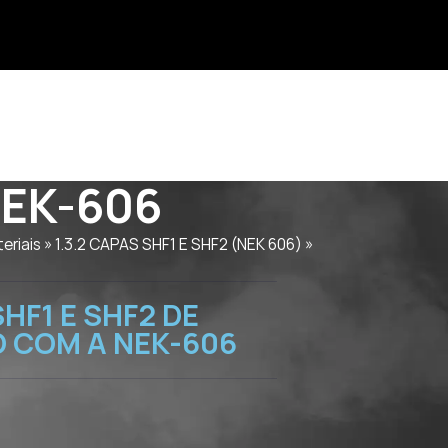
NEK-606
eriais
»
1.3.2 CAPAS SHF1 E SHF2 (NEK 606)
»
HF1 E SHF2 DE
 COM A NEK-606