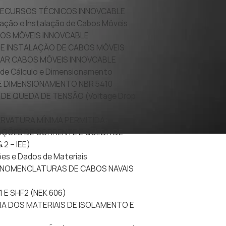
 RECURSOS TÉCNICOS INNOVCABLE
icação e Instalação de Cabos Móveis
CABOS MÓVEIS INNOVCABLE
O E INSTALAÇÃO DE CABOS MÓVEIS
USAR CABOS MÓVEIS INNOVCABLE
 de Cálculo e Dimensionamento
DE DIMENSIONAMENTO NBR 5410
 DE QUEDA DE TENSÃO (Voltage Drop
CURVATURA MÍNIMA PERMITIDA:
ICAÇÕES DE CORRENTE E QUEDA DE
 2 – IEE)
ões e Dados de Materiais
 E NOMENCLATURAS DE CABOS NAVAIS
1 E SHF2 (NEK 606)
CIA DOS MATERIAIS DE ISOLAMENTO E