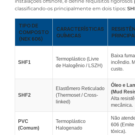
instalações offshore, e define requisitos rigorosos
classificando-os principalmente em dois tipos:
SH
TIPO DE
CARACTERÍSTICAS
RESISTÊ
COMPOSTO
QUÍMICAS
PRINCIPA
(NEK 606)
Baixa fum
Termoplástico (Livre
SHF1
incêndio. 
de Halogênio / LSZH)
custo.
Óleo e La
Elastômero Reticulado
(Mud Resis
SHF2
(Thermoset / Cross-
Alta resist
linked)
mecânica.
Não atend
PVC
Termoplástico
606 (Emite
(Comum)
Halogenado
tóxica).