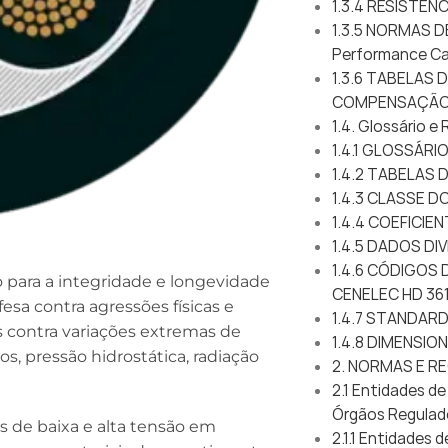
1.3.4 RESISTÊN
1.3.5 NORMAS 
Performance Ca
1.3.6 TABELAS 
COMPENSAÇÃO
1.4. Glossário e
1.4.1 GLOSSÁRI
1.4.2 TABELAS
1.4.3 CLASSE 
1.4.4 COEFICI
1.4.5 DADOS DI
1.4.6 CÓDIGOS 
para a integridade e longevidade
CENELEC HD 36
sa contra agressões físicas e
1.4.7 STANDAR
 contra variações extremas de
1.4.8 DIMENSIO
s, pressão hidrostática, radiação
2. NORMAS E 
2.1 Entidades d
Órgãos Regulad
s de baixa e alta tensão em
2.1.1 Entidades