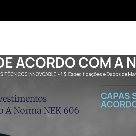
 DE ACORDO COM A 
OS TÉCNICOS INNOVCABLE
»
1.3. Especificações e Dados de Mat
CAPAS S
vestimentos
ACORDO
ob A Norma NEK 606