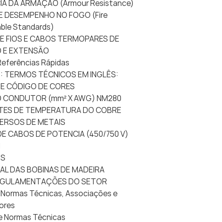
CIA DA ARMAÇÃO (Armour Resistance)
DE DESEMPENHO NO FOGO (Fire
ble Standards)
DE FIOS E CABOS TERMOPARES DE
 E EXTENSÃO
 Referências Rápidas
O: TERMOS TÉCNICOS EM INGLÊS:
 DE CÓDIGO DE CORES
DO CONDUTOR (mm² X AWG) NM280
ENTES DE TEMPERATURA DO COBRE
VERSOS DE METAIS
DE CABOS DE POTENCIA (450/750 V)
1
DS
NAL DAS BOBINAS DE MADEIRA
REGULAMENTAÇÕES DO SETOR
e Normas Técnicas, Associações e
ores
 de Normas Técnicas