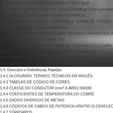
1.2.1 TABELAS DE DIMENSIONAMENTO NBR 5410
1.2.2 CÁLCULOS DE QUEDA DE TENSÃO (Voltage Drop Calculati
1.2.3 RAIO DE CURVATURA MÍNIMA PERMITIDA:
1.2.4 CLASSIFICAÇÕES DE CORRENTE E QUEDA DE TENSÃO (VO
1.3. Especificações e Dados de Materiais
1.3.1 CÓDIGOS E NOMENCLATURAS DE CABOS NAVAIS NEK 6
1.3.2 CAPAS SHF1 E SHF2 (NEK 606)
1.3.3 RESISTÊNCIA DOS MATERIAIS DE ISOLAMENTO E CAPA
1.3.4 RESISTÊNCIA DA ARMAÇÃO (Armour Resistance)
1.3.5 NORMAS DE DESEMPENHO NO FOGO (Fire Performance Ca
1.3.6 TABELAS DE FIOS E CABOS TERMOPARES DE COMPE
1.4. Glossário e Referências Rápidas
1.4.1 GLOSSÁRIO: TERMOS TÉCNICOS EM INGLÊS:
1.4.2 TABELAS DE CÓDIGO DE CORES
1.4.3 CLASSE DO CONDUTOR (mm² X AWG) NM280
1.4.4 COEFICIENTES DE TEMPERATURA DO COBRE
1.4.5 DADOS DIVERSOS DE METAIS
1.4.6 CÓDIGOS DE CABOS DE POTENCIA (450/750 V) CENELEC
1.4.7 STANDARDS