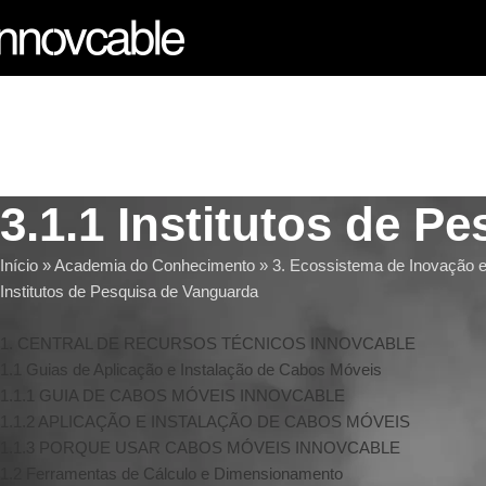
3.1.1 Institutos de P
Início » Academia do Conhecimento » 3. Ecossistema de Inovação e 
Institutos de Pesquisa de Vanguarda
1. CENTRAL DE RECURSOS TÉCNICOS INNOVCABLE
1.1 Guias de Aplicação e Instalação de Cabos Móveis
1.1.1 GUIA DE CABOS MÓVEIS INNOVCABLE
1.1.2 APLICAÇÃO E INSTALAÇÃO DE CABOS MÓVEIS
1.1.3 PORQUE USAR CABOS MÓVEIS INNOVCABLE
1.2 Ferramentas de Cálculo e Dimensionamento