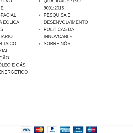
TIVO
QUALIDADE / ISO
 E
9001:2015
PACIAL
PESQUISA E
A EÓLICA
DESENVOLVIMENTO
OS
POLÍTICAS DA
IÁRIO
INNOVCABLE
LTAICO
SOBRE NÓS
RIAL
ÇÃO
ÓLEO E GÁS
ENERGÉTICO