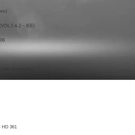
ons)
L 1 & 2 – IEE)
06
ble Standards)
NSAÇÃO E EXTENSÃO
 HD 361