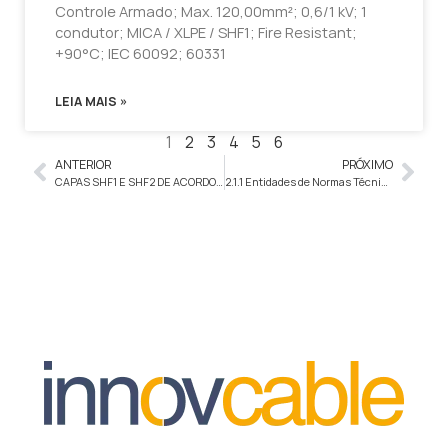
Controle Armado; Max. 120,00mm²; 0,6/1 kV; 1
condutor; MICA / XLPE / SHF1; Fire Resistant;
+90°C; IEC 60092; 60331
LEIA MAIS »
1
2
3
4
5
6
ANTERIOR
PRÓXIMO
CAPAS SHF1 E SHF2 DE ACORDO COM A NEK-606
2.1.1 Entidades de Normas Técnicas