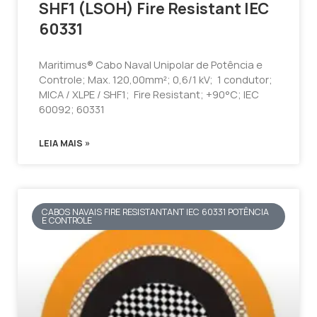
SHF1 (LSOH) Fire Resistant IEC
60331
Maritimus® Cabo Naval Unipolar de Potência e
Controle; Max. 120,00mm²; 0,6/1 kV; 1 condutor;
MICA / XLPE / SHF1; Fire Resistant; +90°C; IEC
60092; 60331
LEIA MAIS »
CABOS NAVAIS FIRE RESISTANTANT IEC 60331 POTÊNCIA
E CONTROLE