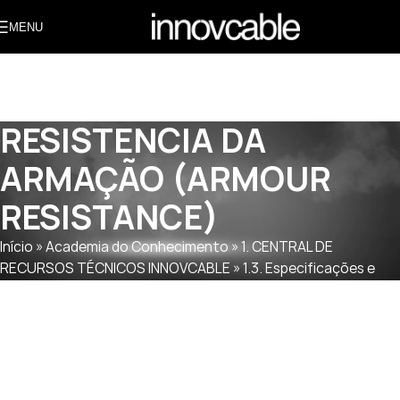
MENU
RESISTENCIA DA
ARMAÇÃO (ARMOUR
RESISTANCE)
Início
»
Academia do Conhecimento
»
1. CENTRAL DE
RECURSOS TÉCNICOS INNOVCABLE
»
1.3. Especificações e
Dados de Materiais
»
1.3.4 RESISTÊNCIA DA ARMAÇÃO (Armour
Resistance)
»
RESISTENCIA DA ARMAÇÃO (ARMOUR
RESISTANCE)