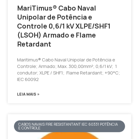
MariTimus® Cabo Naval
Unipolar de Potência e
Controle 0,6/1 kV XLPE/SHF1
(LSOH) Armado e Flame
Retardant
Maritimus® Cabo Naval Unipolar de Potência e
Controle; Armado; Max. 300,00mm²; 0,6/1 kV; 1
condutor; XLPE / SHF1; Flame Retardant; +90°C;
IEC 60092
LEIA MAIS »
CABOS NAVAIS FIRE RESISTANTANT IEC 60331 POTÊNCIA
E CONTROLE