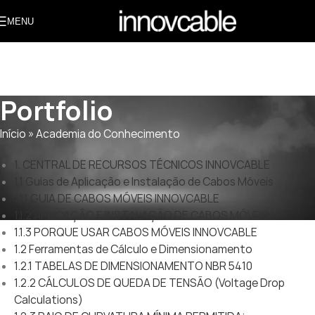
MENU
Portfolio
Início
»
Academia do Conhecimento
1. CENTRAL DE RECURSOS TÉCNICOS INNOVCABLE
1.1 Guias de Aplicação e Instalação de Cabos Móveis
1.1.1 GUIA DE CABOS MÓVEIS INNOVCABLE
1.1.2 APLICAÇÃO E INSTALAÇÃO DE CABOS MÓVEIS
1.1.3 PORQUE USAR CABOS MÓVEIS INNOVCABLE
1.2 Ferramentas de Cálculo e Dimensionamento
1.2.1 TABELAS DE DIMENSIONAMENTO NBR 5410
1.2.2 CÁLCULOS DE QUEDA DE TENSÃO (Voltage Drop
Calculations)