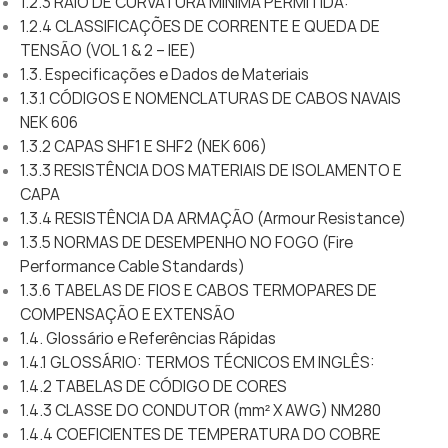
1.2.3 RAIO DE CURVATURA MÍNIMA PERMITIDA:
1.2.4 CLASSIFICAÇÕES DE CORRENTE E QUEDA DE
TENSÃO (VOL 1 & 2 – IEE)
1.3. Especificações e Dados de Materiais
1.3.1 CÓDIGOS E NOMENCLATURAS DE CABOS NAVAIS
NEK 606
1.3.2 CAPAS SHF1 E SHF2 (NEK 606)
1.3.3 RESISTÊNCIA DOS MATERIAIS DE ISOLAMENTO E
CAPA
1.3.4 RESISTÊNCIA DA ARMAÇÃO (Armour Resistance)
1.3.5 NORMAS DE DESEMPENHO NO FOGO (Fire
Performance Cable Standards)
1.3.6 TABELAS DE FIOS E CABOS TERMOPARES DE
COMPENSAÇÃO E EXTENSÃO
1.4. Glossário e Referências Rápidas
1.4.1 GLOSSÁRIO: TERMOS TÉCNICOS EM INGLÊS:
1.4.2 TABELAS DE CÓDIGO DE CORES
1.4.3 CLASSE DO CONDUTOR (mm² X AWG) NM280
1.4.4 COEFICIENTES DE TEMPERATURA DO COBRE