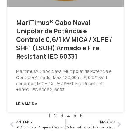
MariTimus® Cabo Naval
Unipolar de Potência e
Controle 0,6/1 kV MICA / XLPE /
SHF1 (LSOH) Armado e Fire
Resistant IEC 60331
Maritimus® Cabo Naval Multipolar de Potência e
Controle Armado; Max. 120,00mm²; 0,6/1 kV; 1
condutor; MICA / XLPE / SHF1; Fire Resistant;
+90°C; IEC 60092; 60331
LEIA MAIS »
1
2
3
4
5
6
ANTERIOR
PRÓXIMO
3.1.3 Fontes de Pesquisa (Bases de Dados e Periódicos)
Critérios de velocidade e altura para Cabos de Controle Linha LIFT (Elevadores)