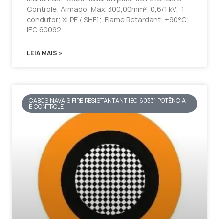
Controle; Armado; Max. 300,00mm²; 0,6/1 kV; 1
condutor; XLPE / SHF1; Flame Retardant; +90°C;
IEC 60092
LEIA MAIS »
CABOS NAVAIS FIRE RESISTANTANT IEC 60331 POTÊNCIA
E CONTROLE