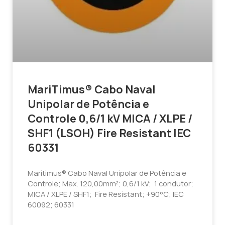
MariTimus® Cabo Naval
Unipolar de Potência e
Controle 0,6/1 kV MICA / XLPE /
SHF1 (LSOH) Fire Resistant IEC
60331
Maritimus® Cabo Naval Unipolar de Potência e
Controle; Max. 120,00mm²; 0,6/1 kV; 1 condutor;
MICA / XLPE / SHF1; Fire Resistant; +90°C; IEC
60092; 60331