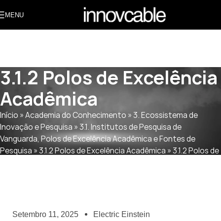
MENU
3.1.2 Polos de Excelência
Acadêmica
Início
»
Academia do Conhecimento
»
3. Ecossistema de
Inovação e Pesquisa
»
3.1. Institutos de Pesquisa de
Vanguarda, Polos de Excelência Acadêmica e Fontes de
Pesquisa
»
3.1.2 Polos de Excelência Acadêmica
»
3.1.2 Polos de
Excelência Acadêmica
Setembro 11, 2025
Electric Einstein