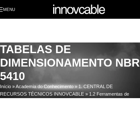
MENU
TABELAS DE
DIMENSIONAMENTO NBR
5410
Início
»
Academia do Conhecimento
»
1. CENTRAL DE
RECURSOS TÉCNICOS INNOVCABLE
»
1.2 Ferramentas de
Cálculo e Dimensionamento
»
1.2.1 TABELAS DE
DIMENSIONAMENTO NBR 5410
»
TABELAS DE
DIMENSIONAMENTO NBR 5410