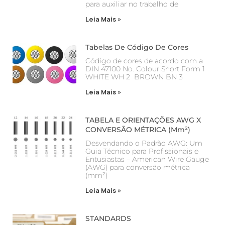
para auxiliar no trabalho de
Leia Mais »
Tabelas De Código De Cores
Código de cores de acordo com a
DIN 47100 No. Colour Short Form 1
WHITE WH 2 BROWN BN 3
Leia Mais »
TABELA E ORIENTAÇÕES AWG X
CONVERSÃO MÉTRICA (mm²)
Desvendando o Padrão AWG: Um
Guia Técnico para Profissionais e
Entusiastas – American Wire Gauge
(AWG) para conversão métrica
(mm²)
Leia Mais »
STANDARDS