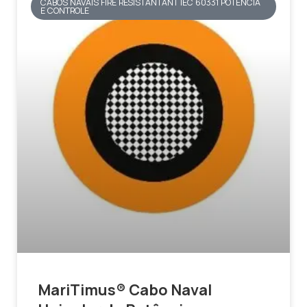
CABOS NAVAIS FIRE RESISTANTANT IEC 60331 POTÊNCIA
E CONTROLE
MariTimus® Cabo Naval