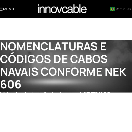
MENU
Português
NOMENCLATURAS E
CÓDIGOS DE CABOS
NAVAIS CONFORME NEK
606
Início
»
Academia do Conhecimento
»
1. CENTRAL DE
RECURSOS TÉCNICOS INNOVCABLE
»
1.3. Especificações e
Dados de Materiais
»
1.3.1 CÓDIGOS E NOMENCLATURAS DE
CABOS NAVAIS NEK 606
»
NOMENCLATURAS E CÓDIGOS DE
CABOS NAVAIS CONFORME NEK 606