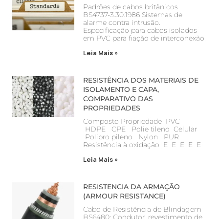
Padrões de cabos britânicos
BS4737-3.30:1986 Sistemas de
alarme contra intrusão.
Especificação para cabos isolados
em PVC para fiação de interconexão
Leia Mais »
RESISTÊNCIA DOS MATERIAIS DE
ISOLAMENTO E CAPA,
COMPARATIVO DAS
PROPRIEDADES
Composto Propriedade PVC
HDPE CPE Polie tileno Celular
Polipro pileno Nylon PUR
Resistência à oxidação E E E E E
Leia Mais »
RESISTENCIA DA ARMAÇÃO
(ARMOUR RESISTANCE)
Cabo de Resistência de Blindagem
BS6480: Condutor, revestimento de