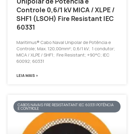
Unipolar de Potência e
Controle 0,6/1 kV MICA / XLPE /
SHF1 (LSOH) Fire Resistant IEC
60331
Maritimus® Cabo Naval Unipolar de Potência e
Controle; Max. 120,00mm²; 0,6/1 kV; 1 condutor;
MICA / XLPE / SHF1; Fire Resistant; +90°C; IEC
60092; 60331
LEIA MAIS »
CABOS NAVAIS FIRE RESISTANTANT IEC 60331 POTÊNCIA
E CONTROLE