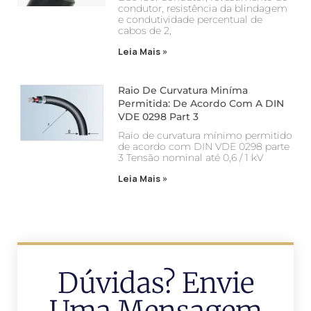
condutor, resistência da blindagem
e condutividade percentual de
cabos de 2,
Leia Mais »
Raio De Curvatura Miníma
Permitida: De Acordo Com A DIN
VDE 0298 Part 3
Raio de curvatura mínimo permitido
de acordo com DIN VDE 0298 parte
3 Tensão nominal até 0,6 / 1 kV
Leia Mais »
Dúvidas? Envie