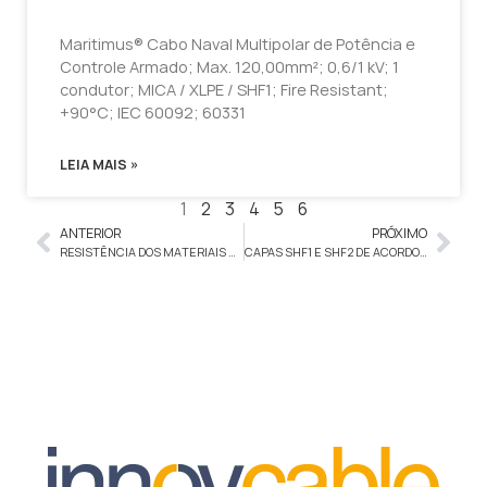
Maritimus® Cabo Naval Multipolar de Potência e
Controle Armado; Max. 120,00mm²; 0,6/1 kV; 1
condutor; MICA / XLPE / SHF1; Fire Resistant;
+90°C; IEC 60092; 60331
LEIA MAIS »
1
2
3
4
5
6
ANTERIOR
PRÓXIMO
RESISTÊNCIA DOS MATERIAIS DE ISOLAMENTO E CAPA, COMPARATIVO DAS PROPRIEDADES
CAPAS SHF1 E SHF2 DE ACORDO COM A NEK-606