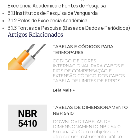
Excelência Acadêmica e Fontes de Pesquisa
3.1.1 Institutos de Pesquisa de Vanguarda
3.1.2 Polos de Excelência Acadêmica
3.1.3 Fontes de Pesquisa (Bases de Dados e Periódicos)
Artigos Relacionados
TABELAS E CÓDIGOS PARA
TERMOPARES
CÓDIGO DE CORES
INTERNACIONAL PARA CABOS E
FIOS DE COMPENSAÇÃO E
EXTENSÃO CÓDIGO DOS CABOS
TABELA DE LIMITES DE ERROS
Leia Mais »
TABELAS DE DIMENSIONAMENTO
NBR 5410
DOWNLOAD TABELAS DE
DIMENSIONAMENTO NBR 5410
Explanaçâo Com o objetivo de
oferecer um instrumento prático