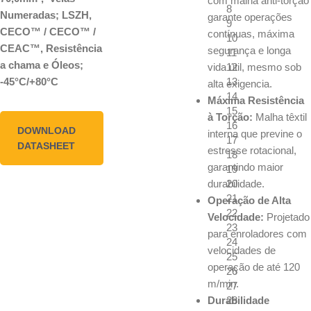
com malha anti-torção
8
Numeradas; LSZH,
garante operações
9
CECO™ / CECO™ /
contínuas, máxima
10
CEAC™, Resistência
segurança e longa
11
a chama e Óleos;
vida útil, mesmo sob
12
13
-45°C/+80°C
alta exigencia.
14
Máxima Resistência
15
à Torção:
Malha têxtil
16
DOWNLOAD
interna que previne o
17
DATASHEET
estresse rotacional,
18
garantindo maior
19
durabilidade.
20
21
Operação de Alta
22
Velocidade:
Projetado
23
para enroladores com
24
velocidades de
25
operação de até 120
26
m/min.
27
Durabilidade
28