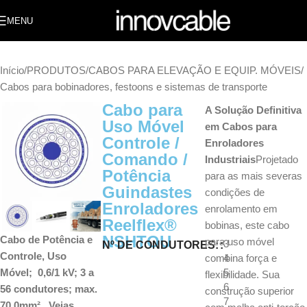
MENU
Início
/
PRODUTOS
/
CABOS PARA ELEVAÇÃO E EQUIP. MÓVEIS
/
Cabos para bobinadores, festoons e sistemas de transporte
Cabo para
A Solução Definitiva
Uso Móvel
em Cabos para
Controle /
Enroladores
Comando /
Industriais
Projetado
Potência
para as mais severas
Guindastes
condições de
Enroladores
enrolamento em
Reelflex®
bobinas, este cabo
NSHTOU
Cabo de Potência e
para uso móvel
3
Nº DE CONDUTORES:
Controle, Uso
combina força e
4
5
Móvel; 0,6/1 kV; 3 a
flexibilidade. Sua
6
56 condutores; max.
construção superior
7
70,0mm², Veias