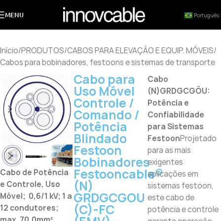
MENU
Português
Início
/
PRODUTOS
/
CABOS PARA ELEVAÇÃO E EQUIP. MÓVEIS
/
Cabos para bobinadores, festoons e sistemas de transporte
Cabo para
Cabo
Uso Móvel
(N)GRDGCGÖU:
Controle /
Potência e
Comando /
Confiabilidade
Potência
para Sistemas
Blindado
Festoon
Projetado
Festoon
para as mais
Bobinadores
exigentes
Festooncable®
Cabo de Potência
aplicações em
(N)
e Controle, Uso
sistemas festoon,
GRDGCGOU
Móvel; 0,6/1 kV; 1 a
este cabo de
(C)-FC
12 condutores;
potência e controle
max. 70,0mm²,