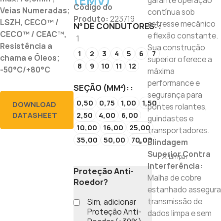
(EMV)
garante operação
Código do
Veias Numeradas;
contínua sob
Produto:
223719
LSZH, CECO™ /
estresse mecânico
Nº DE CONDUTORES:
CECO™ / CEAC™,
e flexão constante.
1
Resistência a
Sua construção
1
2
3
4
5
6
7
chama e Óleos;
superior oferece a
8
9
10
11
12
-50°C/+80°C
máxima
performance e
SEÇÃO (MM²):
segurança para
0,50
0,75
1,00
1,50
DOWNLOAD
pontes rolantes,
2,50
4,00
6,00
DATASHEET
guindastes e
10,00
16,00
25,00
transportadores.
35,00
50,00
70,00
Blindagem
Superior Contra
Limpar
Interferência:
Proteção Anti-
Malha de cobre
Roedor?
estanhado assegura
transmissão de
Sim, adicionar
Proteção Anti-
dados limpa e sem