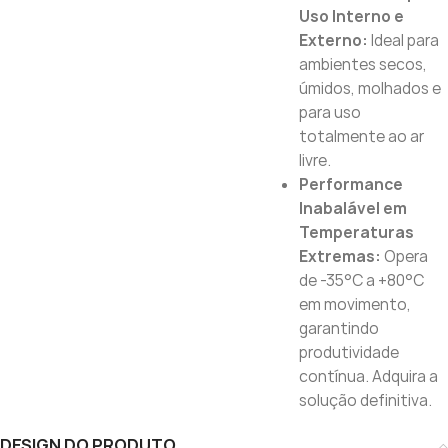
Uso Interno e
Externo:
Ideal para
ambientes secos,
úmidos, molhados e
para uso
totalmente ao ar
livre.
Performance
Inabalável em
Temperaturas
Extremas:
Opera
de -35°C a +80°C
em movimento,
garantindo
produtividade
contínua. Adquira a
solução definitiva.
DESIGN DO PRODUTO