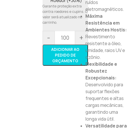
Roedor (+30%)
ruídos
Garante proteção extra
eletromagnéticos.
contra roedores e cupins. O
Máxima
valor será atualizado no
carrinho.
Resistência em
Ambientes Hostis:
-
+
Revestimento
resistente a óleo,
ADICIONAR AO
umidade, raios UV e
PEDIDO DE
ozônio.
ORÇAMENTO
Flexibilidade e
Robustez
Excepcionais:
Desenvolvido para
suportar flexões
frequentes e altas
cargas mecânicas,
garantindo uma
longa vida útil.
Versatilidade para