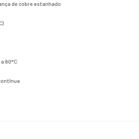
trança de cobre estanhado
C)
 a 80°C
contínua