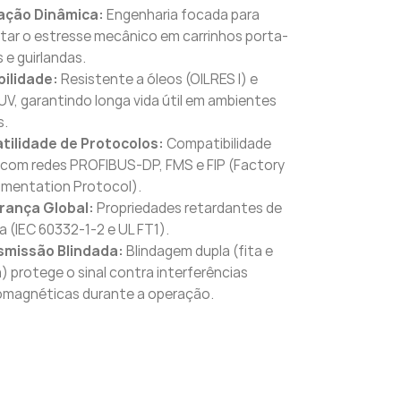
cação Dinâmica:
Engenharia focada para
tar o estresse mecânico em carrinhos porta-
 e guirlandas.
bilidade:
Resistente a óleos (OILRES I) e
 UV, garantindo longa vida útil em ambientes
s.
tilidade de Protocolos:
Compatibilidade
 com redes PROFIBUS-DP, FMS e FIP (Factory
umentation Protocol).
rança Global:
Propriedades retardantes de
 (IEC 60332-1-2 e UL FT1).
smissão Blindada:
Blindagem dupla (fita e
) protege o sinal contra interferências
omagnéticas durante a operação.