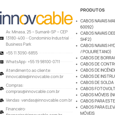
PRODUTOS
CABOS NAVAIS MAR
60092)
Av. Minasa, 25 – Sumaré-SP – CEP
CABOS NAVAIS DEE
13180-400 – Condominio Industrial
SHF2)
Business Park
CABOS NAVAIS HY
/ POLIURETANO)
+55 11 3090-6855
CABOS DE BORRA
WhatsApp: +55 19 98100-0711
CABOS DE CONTR
CABOS DE INCÊND
Atendimento ao cliente:
CABOS DE INSTRU
innovcable@innovcable.com.br
CABOS DE SOLDA
Compras:
CABOS FOTOVOLT
compras@innovcable.com.br
CABOS MÓVEIS (N
Vendas: vendas@innovcable.com.br
CABOS PARA ESTE
CABOS PARA ELEV
Financeiro:
MÓVEIS