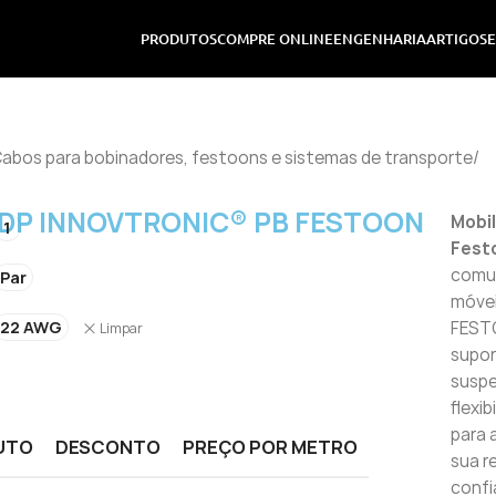
PRODUTOS
COMPRE ONLINE
ENGENHARIA
ARTIGOS
abos para bobinadores, festoons e sistemas de transporte
/
 DP INNOVTRONIC® PB FESTOON
Mobi
1
Fest
comu
Par
móve
22 AWG
FESTO
Limpar
supor
suspe
flexi
para 
UTO
DESCONTO
PREÇO POR METRO
sua 
confi