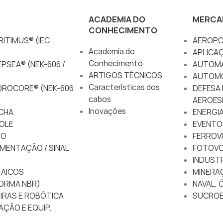
ACADEMIA DO
MERCA
CONHECIMENTO
ITIMUS® (IEC
AEROPO
Academia do
APLICA
Conhecimento
PSEA® (NEK-606 /
AUTOM
ARTIGOS TÉCNICOS
AUTOM
Características dos
DROCORE® (NEK-606
DEFESA 
cabos
AEROES
Inovações
CHA
ENERGIA
OLE
EVENTO
IO
FERROVI
MENTAÇÃO / SINAL
FOTOVO
INDUSTR
AICOS
MINERA
ORMA NBR)
NAVAL, 
IRAS E ROBÓTICA
SUCROE
AÇÃO E EQUIP.