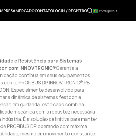
LOGIN / REGISTRO
EMPRESA
MERCADO
CONTATO
Português
▼
lidade e Resistência para Sistemas
oon com INNOVTRONIC®
Garanta a
nicação contínua em seus equipamentos
is com o PROFIBUS DP INNOVTRONIC® PB
ON. Especialmente desenvolvido para
tar a dinâmica de sistemas festoon e
nsão em guirlanda, este cabo combina
bilidade mecânica com a robustez necessária
a indústria. É a solução definitiva para manter
rede PROFIBUS DP operando com máxima
abilidade, mesmo em movimento constante.