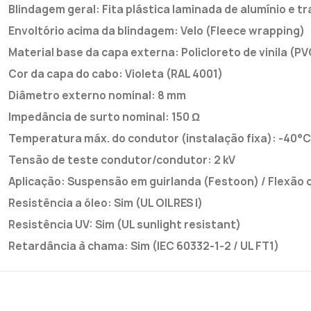
Blindagem geral: Fita plástica laminada de alumínio e 
Envoltório acima da blindagem: Velo (Fleece wrapping)
Material base da capa externa: Policloreto de vinila (PV
Cor da capa do cabo: Violeta (RAL 4001)
Diâmetro externo nominal: 8 mm
Impedância de surto nominal: 150 Ω
Temperatura máx. do condutor (instalação fixa): -40°C
Tensão de teste condutor/condutor: 2 kV
Aplicação: Suspensão em guirlanda (Festoon) / Flexão 
Resistência a óleo: Sim (UL OILRES I)
Resistência UV: Sim (UL sunlight resistant)
Retardância à chama: Sim (IEC 60332-1-2 / UL FT1)