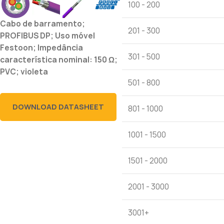
100 - 200
Cabo de barramento;
201 - 300
PROFIBUS DP; Uso móvel
Festoon; Impedância
301 - 500
característica nominal: 150 Ω;
PVC; violeta
501 - 800
DOWNLOAD DATASHEET
801 - 1000
1001 - 1500
1501 - 2000
2001 - 3000
3001+