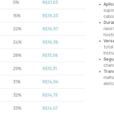
0%
R$
21,63
Apli
supor
16%
R$
18,23
cabos
Dura
raios
22%
R$
16,97
hosti
Versa
24%
R$
16,38
total
Instr
28%
R$
15,58
Segu
chama
29%
R$
15,31
Tran
malha
31%
R$
14,94
eletr
32%
R$
14,75
33%
R$
14,57