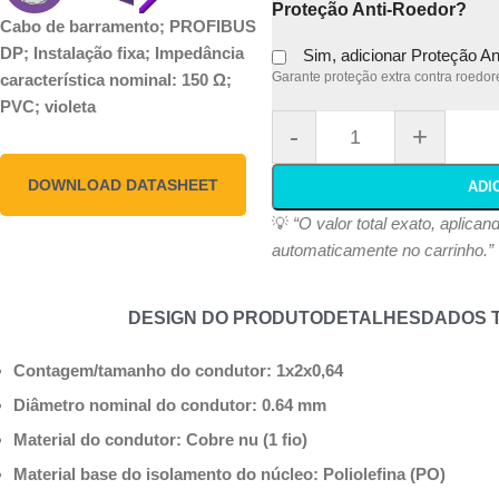
Proteção Anti-Roedor?
Cabo de barramento; PROFIBUS
DP; Instalação fixa; Impedância
Sim, adicionar Proteção A
Garante proteção extra contra roedore
característica nominal: 150 Ω;
PVC; violeta
-
+
DOWNLOAD DATASHEET
ADI
💡
“O valor total exato, aplica
automaticamente no carrinho.”
DESIGN DO PRODUTO
DETALHES
DADOS 
Contagem/tamanho do condutor: 1x2x0,64
Diâmetro nominal do condutor: 0.64 mm
Material do condutor: Cobre nu (1 fio)
Material base do isolamento do núcleo: Poliolefina (PO)