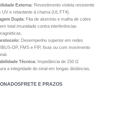
ilidade Externa:
Revestimento violeta resistente
os UV e retardante à chama (UL FT4).
agem Dupla:
Fita de alumínio e malha de cobre
em total imunidade contra interferências
omagnéticas.
protocolo:
Desempenho superior em redes
BUS-DP, FMS e FIP, fixas ou com movimento
nal.
abilidade Técnica:
Impedância de 150 Ω
ra a integridade do sinal em longas distâncias.
IONADOS
FRETE E PRAZOS