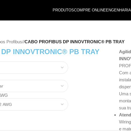
PRODUTOS
COMPRE ONLINE
ENGENHARIA
os Profibus
/
CABO PROFIBUS DP INNOVTRONIC® PB TRAY
 DP INNOVTRONIC® PB TRAY
Agil
INNO
PROFI
Com a
instal
dispe
Uma s
 AWG
monta
sua t
Aten
Wirin
e mate