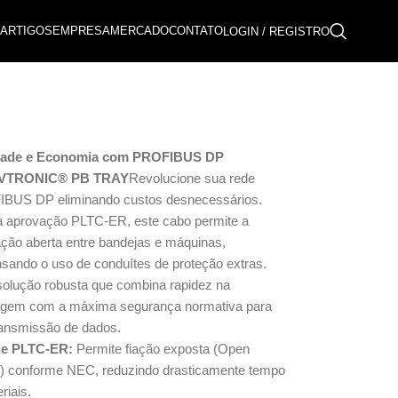
ARTIGOS
EMPRESA
MERCADO
CONTATO
LOGIN / REGISTRO
idade e Economia com PROFIBUS DP
VTRONIC® PB TRAY
Revolucione sua rede
BUS DP eliminando custos desnecessários.
 aprovação PLTC-ER, este cabo permite a
ação aberta entre bandejas e máquinas,
nsando o uso de conduítes de proteção extras.
olução robusta que combina rapidez na
gem com a máxima segurança normativa para
ransmissão de dados.
de PLTC-ER:
Permite fiação exposta (Open
g) conforme NEC, reduzindo drasticamente tempo
riais.