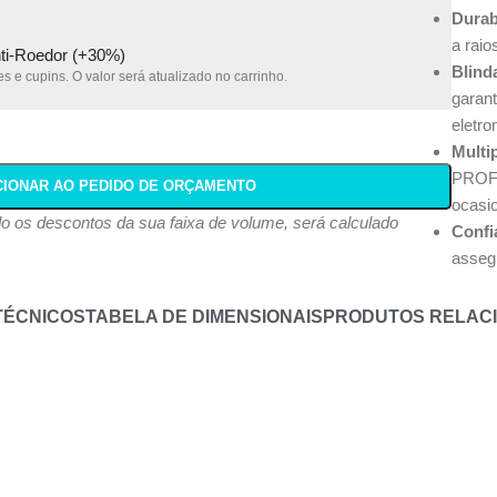
Durab
a rai
nti-Roedor (+30%)
Blind
s e cupins. O valor será atualizado no carrinho.
garant
eletr
Multi
PROFI
CIONAR AO PEDIDO DE ORÇAMENTO
ocasio
ndo os descontos da sua faixa de volume, será calculado
Confi
assegu
TÉCNICOS
TABELA DE DIMENSIONAIS
PRODUTOS RELAC