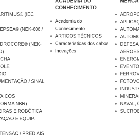
ACADEMIA DO
MERCA
CONHECIMENTO
RITIMUS® (IEC
AEROP
Academia do
APLICA
Conhecimento
EPSEA® (NEK-606 /
AUTOM
ARTIGOS TÉCNICOS
AUTOMO
Características dos cabos
YDROCORE® (NEK-
DEFESA
Inovações
O)
AEROES
ACHA
ENERGI
ROLE
EVENT
DIO
FERROV
MENTAÇÃO / SINAL
FOTOVO
INDUST
AICOS
MINERA
NORMA NBR)
NAVAL, 
EIRAS E ROBÓTICA
SUCRO
AÇÃO E EQUIP.
TENSÃO / PREDIAIS