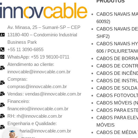
PRODUTOS
CABOS NAVAIS MA
60092)
Av. Minasa, 25 – Sumaré-SP – CEP
CABOS NAVAIS DE
13180-400 – Condominio Industrial
SHF2)
Business Park
CABOS NAVAIS H
+55 11 3090-6855
606 / POLIURETAN
WhatsApp: +55 19 98100-0711
CABOS DE BORR
Atendimento ao cliente:
CABOS DE CONT
innovcable@innovcable.com.br
CABOS DE INCÊN
Compras:
CABOS DE INSTRU
compras@innovcable.com.br
CABOS DE SOLDA
Vendas: vendas@innovcable.com.br
CABOS FOTOVOLT
Financeiro:
CABOS MÓVEIS (
financeiro@innovcable.com.br
CABOS PARA EST
RH: rh@innovcable.com.br
CABOS PARA ELEV
Engenharia e Qualidade:
MÓVEIS
engenharia@innovcable.com.br
CABOS DE MÉDIA 