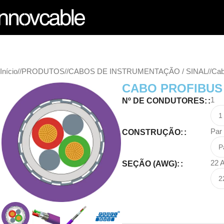
Início
/
PRODUTOS
/
CABOS DE INSTRUMENTAÇÃO / SINAL
/
Cab
CABO PROFIBUS
1
Nº DE CONDUTORES:
Par
CONSTRUÇÃO:
22
SEÇÃO (AWG):