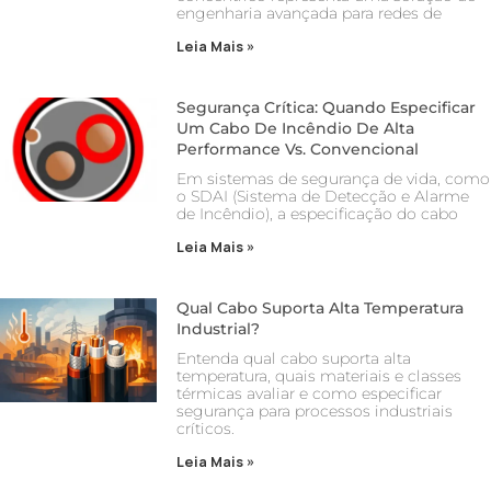
engenharia avançada para redes de
Leia Mais »
Segurança Crítica: Quando Especificar
Um Cabo De Incêndio De Alta
Performance Vs. Convencional
Em sistemas de segurança de vida, como
o SDAI (Sistema de Detecção e Alarme
de Incêndio), a especificação do cabo
Leia Mais »
Qual Cabo Suporta Alta Temperatura
Industrial?
Entenda qual cabo suporta alta
temperatura, quais materiais e classes
térmicas avaliar e como especificar
segurança para processos industriais
críticos.
Leia Mais »