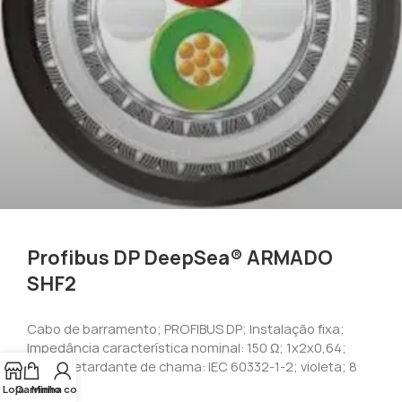
Profibus DP DeepSea® ARMADO
SHF2
Cabo de barramento; PROFIBUS DP; Instalação fixa;
Impedância característica nominal: 150 Ω; 1x2x0,64;
SHF2; Retardante de chama: IEC 60332-1-2; violeta; 8
mm
Loja
Carrinho
Minha conta