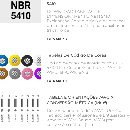
5410
DOWNLOAD TABELAS DE
DIMENSIONAMENTO NBR 5410
Explanaçâo Com o objetivo de oferecer
um instrumento prático para auxiliar no
trabalho de
Leia Mais »
Tabelas De Código De Cores
Código de cores de acordo com a DIN
47100 No. Colour Short Form 1 WHITE
WH 2 BROWN BN 3
Leia Mais »
TABELA E ORIENTAÇÕES AWG X
CONVERSÃO MÉTRICA (mm²)
Desvendando o Padrão AWG: Um Guia
Técnico para Profissionais e Entusiastas –
American Wire Gauge (AWG) para
conversão métrica (mm²)