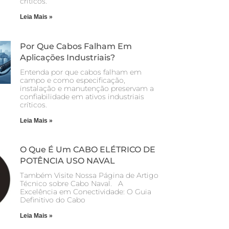
críticos.
Leia Mais »
Por Que Cabos Falham Em
Aplicações Industriais?
Entenda por que cabos falham em
campo e como especificação,
instalação e manutenção preservam a
confiabilidade em ativos industriais
críticos.
Leia Mais »
O Que É Um CABO ELÉTRICO DE
POTÊNCIA USO NAVAL
Também Visite Nossa Página de Artigo
Técnico sobre Cabo Naval. A
Excelência em Conectividade: O Guia
Definitivo do Cabo
Leia Mais »