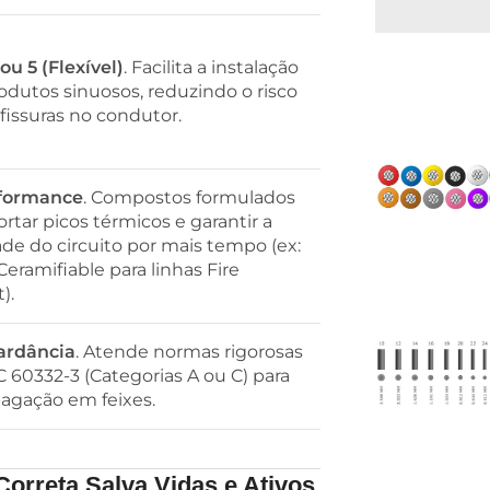
ou 5 (Flexível)
. Facilita a instalação
odutos sinuosos, reduzindo o risco
fissuras no condutor.
rformance
. Compostos formulados
rtar picos térmicos e garantir a
ade do circuito por mais tempo (ex:
Ceramifiable para linhas Fire
).
ardância
. Atende normas rigorosas
 60332-3 (Categorias A ou C) para
agação em feixes.
Correta Salva Vidas e Ativos