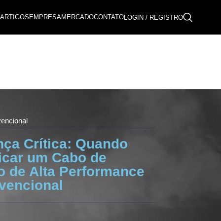
ARTIGOS
EMPRESA
MERCADO
CONTATO
LOGIN / REGISTRO
vencional
ça Crítica: Quando
icar um Cabo de
o de Alta Performance
vencional