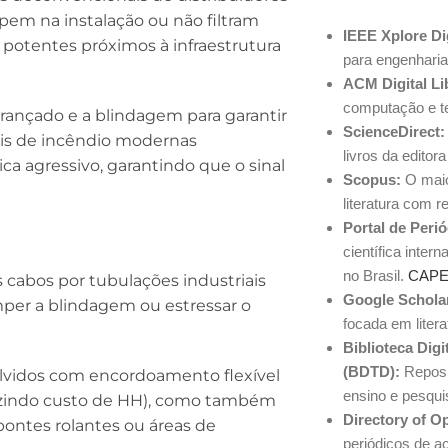
pem na instalação ou não filtram
IEEE Xplore Dig
 potentes próximos à infraestrutura
para engenharia
ACM Digital Li
computação e t
rançado e a blindagem para garantir
ScienceDirect:
ais de incêndio modernas
livros da editor
a agressivo, garantindo que o sinal
Scopus:
O maio
literatura com r
Portal de Peri
científica inte
no Brasil.
CAP
s cabos por tubulações industriais
Google Schola
omper a blindagem ou estressar o
focada em liter
Biblioteca Digi
(BDTD):
Reposit
lvidos com encordoamento flexível
ensino e pesqui
duzindo custo de HH), como também
Directory of O
ontes rolantes ou áreas de
periódicos de a