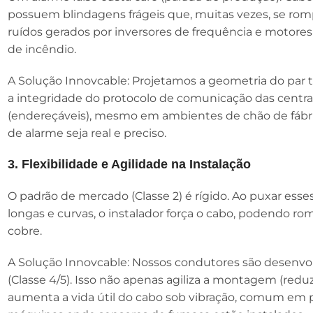
possuem blindagens frágeis que, muitas vezes, se rom
ruídos gerados por inversores de frequência e motores
de incêndio.
A Solução Innovcable: Projetamos a geometria do par t
a integridade do protocolo de comunicação das centr
(endereçáveis), mesmo em ambientes de chão de fábric
de alarme seja real e preciso.
3. Flexibilidade e Agilidade na Instalação
O padrão de mercado (Classe 2) é rígido. Ao puxar esse
longas e curvas, o instalador força o cabo, podendo r
cobre.
A Solução Innovcable: Nossos condutores são desenvo
(Classe 4/5). Isso não apenas agiliza a montagem (re
aumenta a vida útil do cabo sob vibração, comum em p