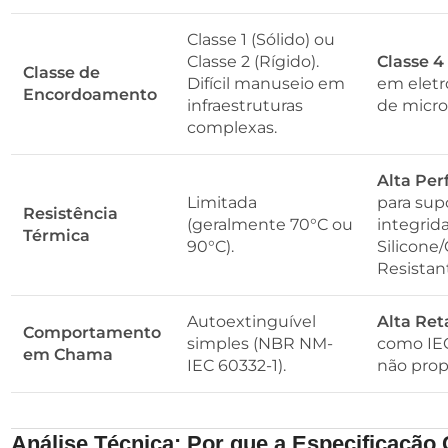
Classe 1 (Sólido) ou
Classe 2 (Rígido).
Classe 4 
Classe de
Difícil manuseio em
em eletr
Encordoamento
infraestruturas
de micro
complexas.
Alta Pe
Limitada
para supo
Resistência
(geralmente 70°C ou
integrid
Térmica
90°C).
Silicone/
Resistant
Autoextinguível
Alta Ret
Comportamento
simples (NBR NM-
como IEC
em Chama
IEC 60332-1).
não prop
Análise Técnica: Por que a Especificação 