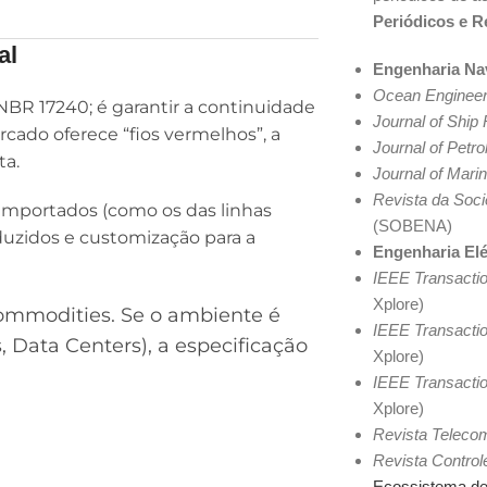
Periódicos e R
al
Engenharia Nav
Ocean Engineer
NBR 17240; é garantir a continuidade
Journal of Ship
cado oferece “fios vermelhos”, a
Journal of Petr
ta.
Journal of Mari
Revista da Soci
s importados (como os das linhas
(SOBENA)
duzidos e customização para a
Engenharia Elé
IEEE Transacti
Xplore)
ommodities. Se o ambiente é
IEEE Transacti
s, Data Centers), a especificação
Xplore)
IEEE Transacti
Xplore)
Revista Teleco
Revista Contro
Ecossistema de