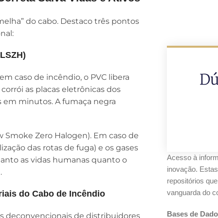
melha” do cabo. Destaco três pontos
nal:
. LSZH)
Dú
em caso de incêndio, o PVC libera
corrói as placas eletrônicas dos
s em minutos. A fumaça negra
ow Smoke Zero Halogen). Em caso de
ização das rotas de fuga) e os gases
Acesso à inform
 tanto as vidas humanas quanto o
inovação. Estas
.
repositórios qu
vanguarda do co
riais do Cabo de Incêndio
Bases de Dado
s deconvencionais de distribuidores