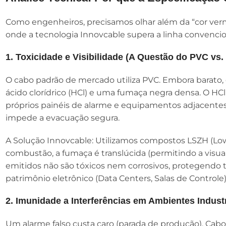
Como engenheiros, precisamos olhar além da “cor ver
onde a tecnologia Innovcable supera a linha convencio
1. Toxicidade e Visibilidade (A Questão do PVC vs
O cabo padrão de mercado utiliza PVC. Embora barato, 
ácido clorídrico (HCl) e uma fumaça negra densa. O HCl 
próprios painéis de alarme e equipamentos adjacente
impede a evacuação segura.
A Solução Innovcable: Utilizamos compostos LSZH (L
combustão, a fumaça é translúcida (permitindo a visual
emitidos não são tóxicos nem corrosivos, protegendo
patrimônio eletrônico (Data Centers, Salas de Controle)
2. Imunidade a Interferências em Ambientes Indust
Um alarme falso custa caro (parada de produção). Cabo