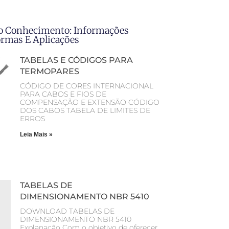
o Conhecimento: Informações
ormas E Aplicações
TABELAS E CÓDIGOS PARA
TERMOPARES
CÓDIGO DE CORES INTERNACIONAL
PARA CABOS E FIOS DE
COMPENSAÇÃO E EXTENSÃO CÓDIGO
DOS CABOS TABELA DE LIMITES DE
ERROS
Leia Mais »
TABELAS DE
DIMENSIONAMENTO NBR 5410
DOWNLOAD TABELAS DE
DIMENSIONAMENTO NBR 5410
Explanaçâo Com o objetivo de oferecer