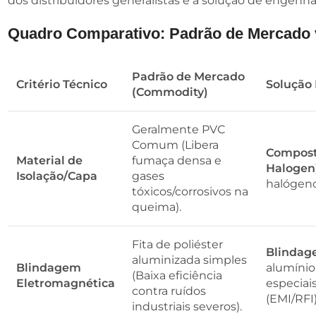
dos distribuidores generalistas e a solução de engenha
Quadro Comparativo: Padrão de Mercado 
Padrão de Mercado
Critério Técnico
Solução
(Commodity)
Geralmente PVC
Comum (Libera
Compost
Material de
fumaça densa e
Halogen
Isolação/Capa
gases
halógeno
tóxicos/corrosivos na
queima).
Fita de poliéster
Blindag
aluminizada simples
Blindagem
alumínio
(Baixa eficiência
Eletromagnética
especiai
contra ruídos
(EMI/RFI)
industriais severos).