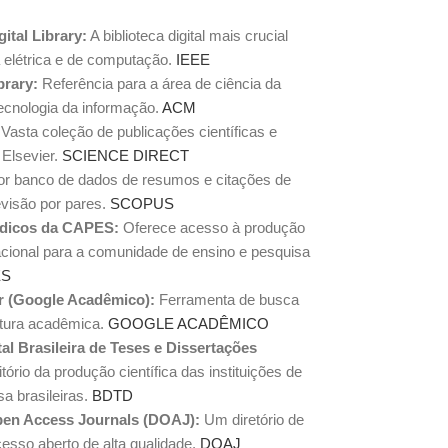
ital Library:
A biblioteca digital mais crucial
 elétrica e de computação.
IEEE
brary:
Referência para a área de ciência da
ecnologia da informação.
ACM
Vasta coleção de publicações científicas e
a Elsevier.
SCIENCE DIRECT
r banco de dados de resumos e citações de
evisão por pares.
SCOPUS
ódicos da CAPES:
Oferece acesso à produção
rnacional para a comunidade de ensino e pesquisa
ES
r (Google Acadêmico):
Ferramenta de busca
atura acadêmica.
GOOGLE ACADÊMICO
tal Brasileira de Teses e Dissertações
ório da produção científica das instituições de
sa brasileiras.
BDTD
pen Access Journals (DOAJ):
Um diretório de
cesso aberto de alta qualidade.
DOAJ