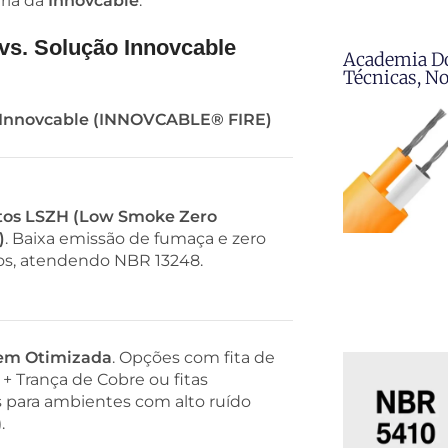
ria da
Innovcable
.
vs. Solução Innovcable
Academia D
Técnicas, N
 Innovcable (INNOVCABLE® FIRE)
os LSZH (Low Smoke Zero
)
. Baixa emissão de fumaça e zero
s, atendendo NBR 13248.
em Otimizada
. Opções com fita de
 + Trança de Cobre ou fitas
s para ambientes com alto ruído
.