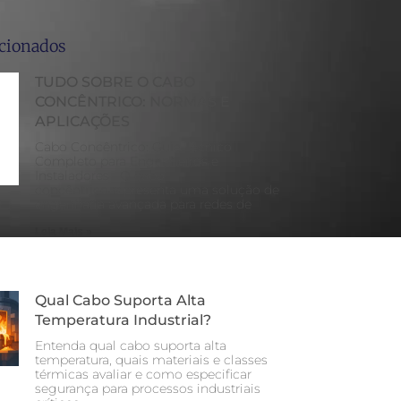
acionados
TUDO SOBRE O CABO
CONCÊNTRICO: NORMAS E
APLICAÇÕES
Cabo Concêntrico: Guia Técnico
Completo para Engenheiros e
Instaladores O cabo
concêntrico representa uma solução de
engenharia avançada para redes de
Leia Mais »
Qual Cabo Suporta Alta
Temperatura Industrial?
Entenda qual cabo suporta alta
temperatura, quais materiais e classes
térmicas avaliar e como especificar
segurança para processos industriais