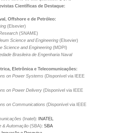
evistas Científicas de Destaque:
al, Offshore e de Petróleo:
ing
(Elsevier)
 Research
(SNAME)
oleum Science and Engineering
(Elsevier)
ne Science and Engineering
(MDPI)
edade Brasileira de Engenharia Naval
trica, Eletrônica e Telecomunicações:
ons on Power Systems
(Disponível via IEEE
ons on Power Delivery
(Disponível via IEEE
ons on Communications
(Disponível via IEEE
municações
(Inatel):
INATEL
le & Automação
(SBA):
SBA
 Inovação e Pesquisa