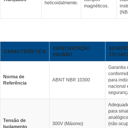
helicoidalmente.
magnéticos.
ins
(NB
ESPECIFICAÇÃO
BENEFÍC
CARACTERÍSTICA
PADRÃO
TÉCNIC
Garantia 
conformi
Norma de
ABNT NBR 10300
para indú
Referência
nacional 
seguranç
Adequad
para sina
analógic
Tensão de
300V (Máximo)
(não ocu
Isolamento