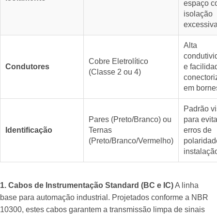
espaço c
isolação
excessiva
Alta
condutiv
Cobre Eletrolítico
Condutores
e facilid
(Classe 2 ou 4)
conector
em borne
Padrão vi
Pares (Preto/Branco) ou
para evita
Identificação
Ternas
erros de
(Preto/Branco/Vermelho)
polaridad
instalaçã
1. Cabos de Instrumentação Standard (BC e IC)
A linha
base para automação industrial. Projetados conforme a NBR
10300, estes cabos garantem a transmissão limpa de sinais