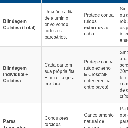
Sina
Uma única fita
Protege contra
ou 
de alumínio
Blindagem
ruídos
rob
envolvendo
Coletiva (Total)
externos
ao
os 
todos os
cabo.
inte
pares/trios.
entr
Sin
ana
Protege contra
Cada par tem
sens
Blindagem
ruído externo
sua própria fita
20m
Individual +
E
Crosstalk
+ uma fita geral
ter
Coletiva
(interferência
por fora.
com
entre pares).
de 
críti
Pad
Cancelamento
obri
Condutores
Pares
natural de
par
torcidos
Trançados
campos
cab