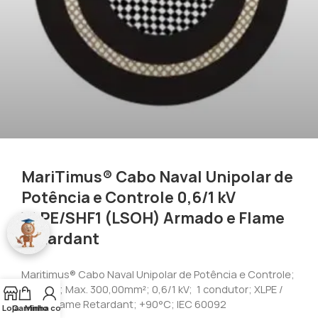
MariTimus® Cabo Naval Unipolar de
Potência e Controle 0,6/1 kV
XLPE/SHF1 (LSOH) Armado e Flame
Retardant
Maritimus® Cabo Naval Unipolar de Potência e Controle;
Armado; Max. 300,00mm²; 0,6/1 kV; 1 condutor; XLPE /
SHF1; Flame Retardant; +90°C; IEC 60092
Loja
Carrinho
Minha conta