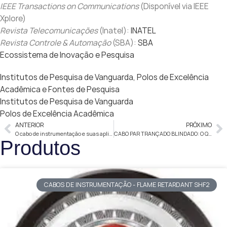
IEEE Transactions on Communications
(Disponível via IEEE
Xplore)
Revista Telecomunicações
(Inatel):
INATEL
Revista Controle & Automação
(SBA):
SBA
Ecossistema de Inovação e Pesquisa
Institutos de Pesquisa de Vanguarda, Polos de Excelência
Acadêmica e Fontes de Pesquisa
Institutos de Pesquisa de Vanguarda
Polos de Excelência Acadêmica
ANTERIOR
PRÓXIMO
O cabo de instrumentação e suas aplicações
CABO PAR TRANÇADO BLINDADO: O Que Você Precisa Saber
Produtos
CABOS DE INSTRUMENTAÇÃO - FLAME RETARDANT SHF2