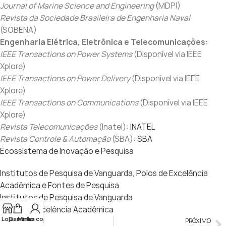
Journal of Marine Science and Engineering
(MDPI)
Revista da Sociedade Brasileira de Engenharia Naval
(SOBENA)
Engenharia Elétrica, Eletrônica e Telecomunicações:
IEEE Transactions on Power Systems
(Disponível via IEEE
Xplore)
IEEE Transactions on Power Delivery
(Disponível via IEEE
Xplore)
IEEE Transactions on Communications
(Disponível via IEEE
Xplore)
Revista Telecomunicações
(Inatel):
INATEL
Revista Controle & Automação
(SBA):
SBA
Ecossistema de Inovação e Pesquisa
Institutos de Pesquisa de Vanguarda, Polos de Excelência
Acadêmica e Fontes de Pesquisa
Institutos de Pesquisa de Vanguarda
Polos de Excelência Acadêmica
Loja
Carrinho
Minha conta
ANTERIOR
PRÓXIMO