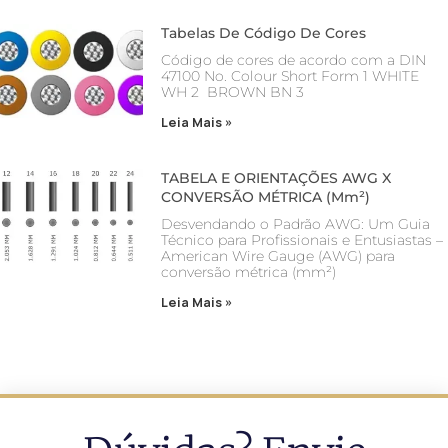
Tabelas De Código De Cores
Código de cores de acordo com a DIN
47100 No. Colour Short Form 1 WHITE
WH 2 BROWN BN 3
Leia Mais »
TABELA E ORIENTAÇÕES AWG X
CONVERSÃO MÉTRICA (mm²)
Desvendando o Padrão AWG: Um Guia
Técnico para Profissionais e Entusiastas –
American Wire Gauge (AWG) para
conversão métrica (mm²)
Leia Mais »