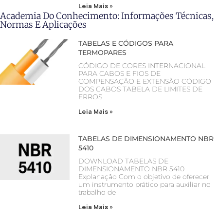
Leia Mais »
Academia Do Conhecimento: Informações Técnicas,
Normas E Aplicações
TABELAS E CÓDIGOS PARA
TERMOPARES
CÓDIGO DE CORES INTERNACIONAL
PARA CABOS E FIOS DE
COMPENSAÇÃO E EXTENSÃO CÓDIGO
DOS CABOS TABELA DE LIMITES DE
ERROS
Leia Mais »
TABELAS DE DIMENSIONAMENTO NBR
5410
DOWNLOAD TABELAS DE
DIMENSIONAMENTO NBR 5410
Explanaçâo Com o objetivo de oferecer
um instrumento prático para auxiliar no
trabalho de
Leia Mais »