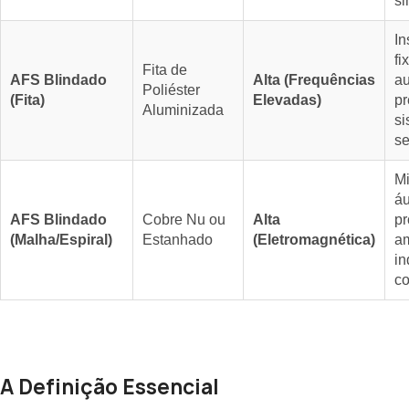
si
In
fi
Fita de
AFS Blindado
Alta (Frequências
a
Poliéster
(Fita)
Elevadas)
pr
Aluminizada
si
se
Mi
áu
AFS Blindado
Cobre Nu ou
Alta
pr
(Malha/Espiral)
Estanhado
(Eletromagnética)
a
in
co
A Definição Essencial