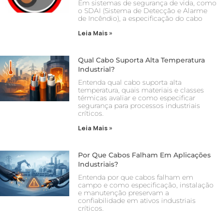
Em sistemas de segurança de vida, como
o SDAI (Sistema de Detecção e Alarme
de Incêndio), a especificação do cabo
Leia Mais »
Qual Cabo Suporta Alta Temperatura
Industrial?
Entenda qual cabo suporta alta
temperatura, quais materiais e classes
térmicas avaliar e como especificar
segurança para processos industriais
críticos.
Leia Mais »
Por Que Cabos Falham Em Aplicações
Industriais?
Entenda por que cabos falham em
campo e como especificação, instalação
e manutenção preservam a
confiabilidade em ativos industriais
críticos.