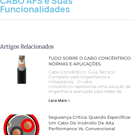
CABO AFS e Suas
Funcionalidades
Artigos Relacionados
TUDO SOBRE O CABO CONCÊNTRICO:
NORMAS E APLICAÇÕES
Cabo Concêntrico: Guia Técnico
Completo para Engenheiros e
Instaladores O cabo
concêntrico representa uma solução de
engenharia avançada para redes de
Leia Mais »
Segurança Crítica: Quando Especificar
Um Cabo De Incêndio De Alta
Performance Vs. Convencional