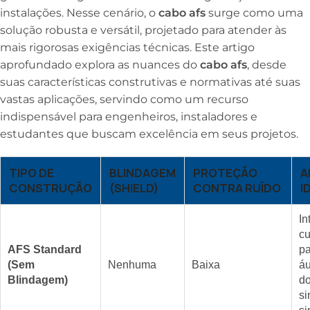
instalações. Nesse cenário, o
cabo afs
surge como uma
solução robusta e versátil, projetado para atender às
mais rigorosas exigências técnicas. Este artigo
aprofundado explora as nuances do
cabo afs
, desde
suas características construtivas e normativas até suas
vastas aplicações, servindo como um recurso
indispensável para engenheiros, instaladores e
estudantes que buscam excelência em seus projetos.
TIPO DE
BLINDAGEM
PROTEÇÃO
A
CONSTRUÇÃO
(SHIELD)
CONTRA RUÍDO
I
In
cu
AFS Standard
pa
(Sem
Nenhuma
Baixa
áu
Blindagem)
do
si