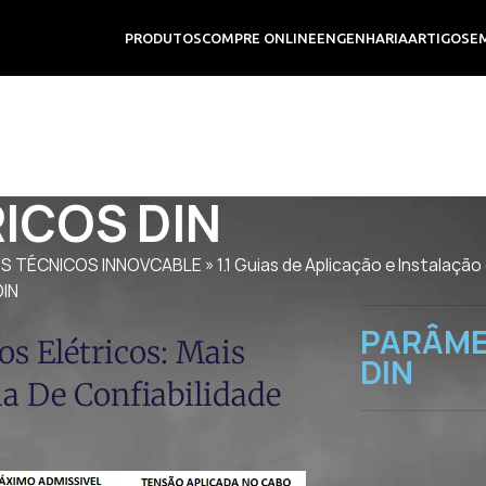
PRODUTOS
COMPRE ONLINE
ENGENHARIA
ARTIGOS
E
ICOS DIN
OS TÉCNICOS INNOVCABLE
»
1.1 Guias de Aplicação e Instalaçã
IN
PARÂME
s Elétricos: Mais
DIN
a De Confiabilidade