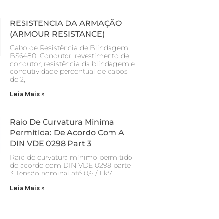
RESISTENCIA DA ARMAÇÃO
(ARMOUR RESISTANCE)
Cabo de Resistência de Blindagem
BS6480: Condutor, revestimento de
condutor, resistência da blindagem e
condutividade percentual de cabos
de 2,
Leia Mais »
Raio De Curvatura Miníma
Permitida: De Acordo Com A
DIN VDE 0298 Part 3
Raio de curvatura mínimo permitido
de acordo com DIN VDE 0298 parte
3 Tensão nominal até 0,6 / 1 kV
Leia Mais »