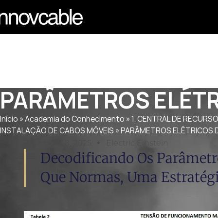
PARÂMETROS ELÉTR
Início
»
Academia do Conhecimento
»
1. CENTRAL DE RECURS
INSTALAÇÃO DE CABOS MÓVEIS
»
PARÂMETROS ELÉTRICOS D
Setembro 8, 2025
Electric Einstein
Decodificando Os Parâmetro
Que Normas, Uma Estratégi