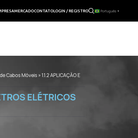
LOGIN / REGISTRO
MPRESA
MERCADO
CONTATO
Português
▼
o de Cabos Móveis
»
1.1.2 APLICAÇÃO E
TROS ELÉTRICOS