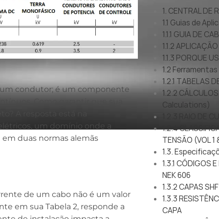
1. CENTRAL DE
1.1 Guias de Apl
1.1.1 GUIA DE 
1.1.2 APLICAÇÃ
1.1.3 PORQUE 
1.2 Ferramentas
1.2.1 TABELAS 
s um condutor; é um componente
1.2.2 CÁLCULOS
contínuos. Como garantir que sua
Calculations)
eto? A resposta está na
1.2.3 RAIO DE 
elétricos, um domínio onde a
1.2.4 CLASSIF
e em duas normas alemãs
TENSÃO (VOL 1 &
1.3. Especificaç
1.3.1 CÓDIGOS
NEK 606
1.3.2 CAPAS SHF
rrente de um cabo não é um valor
1.3.3 RESISTÊN
nte em sua Tabela 2, responde a
CAPA
ente de instalação impacta a