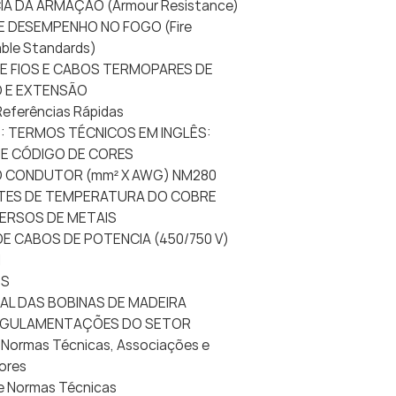
CIA DA ARMAÇÃO (Armour Resistance)
DE DESEMPENHO NO FOGO (Fire
ble Standards)
DE FIOS E CABOS TERMOPARES DE
 E EXTENSÃO
 Referências Rápidas
O: TERMOS TÉCNICOS EM INGLÊS:
 DE CÓDIGO DE CORES
DO CONDUTOR (mm² X AWG) NM280
ENTES DE TEMPERATURA DO COBRE
VERSOS DE METAIS
DE CABOS DE POTENCIA (450/750 V)
1
DS
NAL DAS BOBINAS DE MADEIRA
REGULAMENTAÇÕES DO SETOR
e Normas Técnicas, Associações e
ores
 de Normas Técnicas