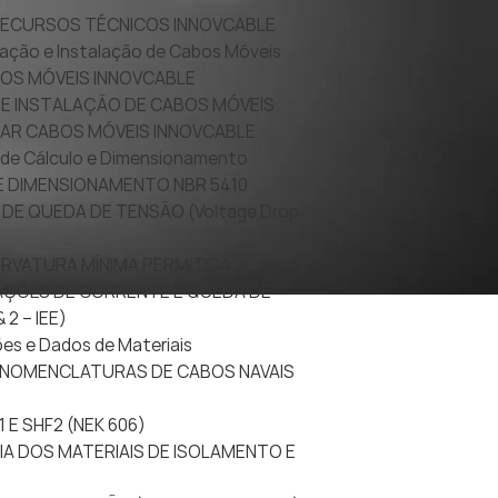
 RECURSOS TÉCNICOS INNOVCABLE
icação e Instalação de Cabos Móveis
CABOS MÓVEIS INNOVCABLE
O E INSTALAÇÃO DE CABOS MÓVEIS
USAR CABOS MÓVEIS INNOVCABLE
 de Cálculo e Dimensionamento
DE DIMENSIONAMENTO NBR 5410
 DE QUEDA DE TENSÃO (Voltage Drop
CURVATURA MÍNIMA PERMITIDA:
ICAÇÕES DE CORRENTE E QUEDA DE
 2 – IEE)
ões e Dados de Materiais
 E NOMENCLATURAS DE CABOS NAVAIS
1 E SHF2 (NEK 606)
CIA DOS MATERIAIS DE ISOLAMENTO E