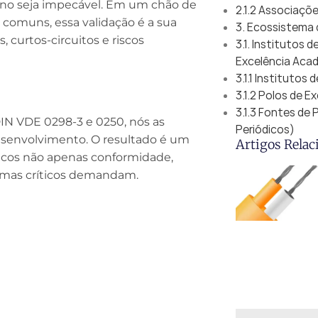
erno seja impecável. Em um chão de
2.1.2 Associaçõ
o comuns, essa validação é a sua
3. Ecossistema 
 curtos-circuitos e riscos
3.1. Institutos 
Excelência Acad
3.1.1 Institutos
3.1.2 Polos de 
3.1.3 Fontes de
IN VDE 0298-3 e 0250, nós as
Periódicos)
esenvolvimento. O resultado é um
Artigos Relac
nicos não apenas conformidade,
emas críticos demandam.