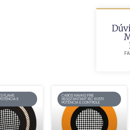
Dúv
M
FA
IS FLAME
CABOS NAVAIS FIRE
POTÊNCIA E
RESISTANTANT IEC 60331
POTÊNCIA E CONTROLE