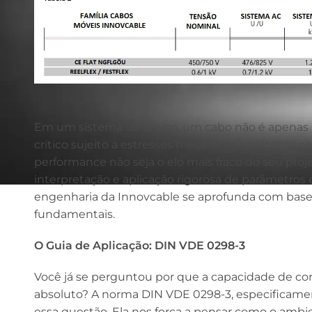
Em um sistema dinâmico, um cabo não é apena
crítico sujeito a estresses mecânicos e elétricos 
performance não seja o elo mais fraco do seu proj
interpretação e aplicação rigorosa de parâmetros 
engenharia da Innovcable se aprofunda com bas
fundamentais.
O Guia de Aplicação: DIN VDE 0298-3
Você já se perguntou por que a capacidade de co
absoluto? A norma DIN VDE 0298-3, especificame
essa questão. Ela nos força a pensar como o ambi