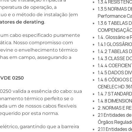
1.3.4 RESISTÊN
peratura de operação, a
1.3.5 NORMAS 
uo e o método de instalação (em
Performance Ca
fatores de derating
.
1.3.6 TABELAS 
COMPENSAÇÃO
ue um cabo especificado puramente
1.4. Glossário e
prática. Nosso compromisso com
1.4.1 GLOSSÁRI
evine o envelhecimento térmico
1.4.2 TABELAS
falhas em campo, assegurando a
1.4.3 CLASSE 
1.4.4 COEFICI
1.4.5 DADOS DI
N VDE 0250
1.4.6 CÓDIGOS 
CENELEC HD 36
0250 valida a essência do cabo: sua
1.4.7 STANDAR
onamento térmico perfeito se o
1.4.8 DIMENSIO
 cada um de nossos cabos flexíveis
2. NORMAS E 
requerido por esta norma.
2.1 Entidades d
Órgãos Regulad
elétrico, garantindo que a barreira
2.1.1 Entidades