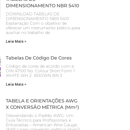
DIMENSIONAMENTO NBR 5410
DOWNLOAD TABELAS DE
DIMENSIONAMENTO NBR 5410
Explanaçâo Com o objetivo de
oferecer um instrumento prático para
auxiliar no trabalho de
Leia Mais »
Tabelas De Código De Cores
Código de cores de acordo com a
DIN 47100 No. Colour Short Form 1
WHITE WH 2 BROWN BN 3
Leia Mais »
TABELA E ORIENTAÇÕES AWG
X CONVERSÃO MÉTRICA (mm²)
Desvendando o Padrão AWG: Um
Guia Técnico para Profissionais e
Entusiastas – American Wire Gauge
(AWG) para conversão métrica (mm²)