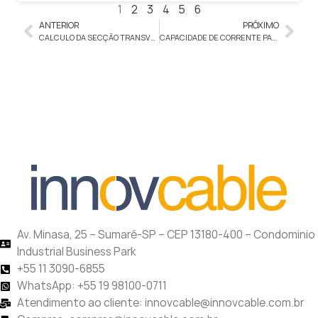
1
2
3
4
5
6
ANTERIOR
PRÓXIMO
CALCULO DA SECÇÃO TRANSVERSAL DO CABO
CAPACIDADE DE CORRENTE PARA OPERAÇÃO NÃO CONTÍNUA
Av. Minasa, 25 – Sumaré-SP – CEP 13180-400 – Condominio
Industrial Business Park
+55 11 3090-6855
WhatsApp: +55 19 98100-0711
Atendimento ao cliente: innovcable@innovcable.com.br