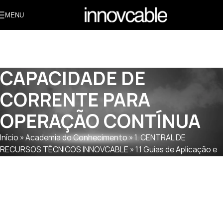
MENU
CAPACIDADE DE
CORRENTE PARA
OPERAÇÃO CONTÍNUA
Início
»
Academia do Conhecimento
»
1. CENTRAL DE
RECURSOS TÉCNICOS INNOVCABLE
»
1.1 Guias de Aplicação e
Instalação de Cabos Móveis
»
1.1.2 APLICAÇÃO E INSTALAÇÃO
DE CABOS MÓVEIS
»
CAPACIDADE DE CORRENTE PARA
OPERAÇÃO CONTÍNUA