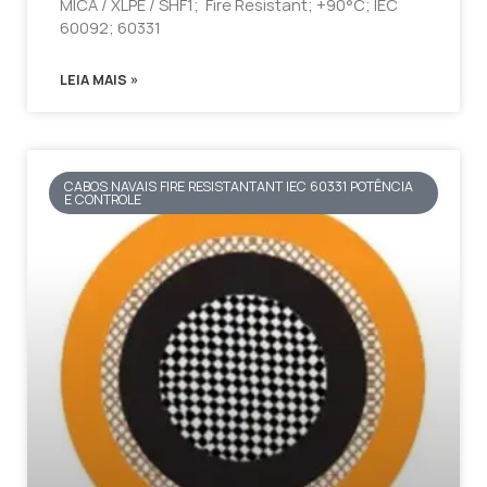
MICA / XLPE / SHF1; Fire Resistant; +90°C; IEC
60092; 60331
LEIA MAIS »
CABOS NAVAIS FIRE RESISTANTANT IEC 60331 POTÊNCIA
E CONTROLE