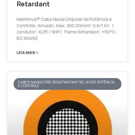
Retardant
Maritimus® Cabo Naval Unipolar de Potência e
Controle; Armado; Max. 300,00mm²; 0,6/1 kV; 1
condutor; XLPE / SHF1; Flame Retardant; +90°C;
IEC 60092
LEIA MAIS »
CABOS NAVAIS FIRE RESISTANTANT IEC 60331 POTÊNCIA
E CONTROLE