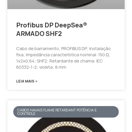
Profibus DP DeepSea®
ARMADO SHF2
Cabo de barramento; PROFIBUS DP; Instalação
fixa; Impedância característica nominal: 150 Ω;
1x2x0,64; SHF2; Retardante de chama: IEC
60332-1-2; violeta; 8 mm
LEIA MAIS »
CABOS NAVAIS FLAME RETARDANT POTÊNCIA E
CONTROLE