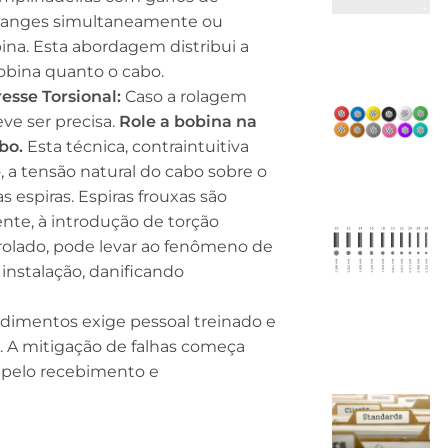
flanges simultaneamente ou
ina. Esta abordagem distribui a
obina quanto o cabo.
sse Torsional:
Caso a rolagem
eve ser precisa.
Role a bobina na
bo.
Esta técnica, contraintuitiva
o, a tensão natural do cabo sobre o
 espiras. Espiras frouxas são
mente, à introdução de torção
trolado, pode levar ao fenômeno de
instalação, danificando
dimentos exige pessoal treinado e
. A mitigação de falhas começa
 pelo recebimento e