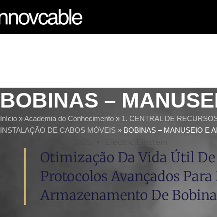
BOBINAS – MANUSE
Início
»
Academia do Conhecimento
»
1. CENTRAL DE RECURSO
INSTALAÇÃO DE CABOS MÓVEIS
»
BOBINAS – MANUSEIO E
Setembro 8, 2025
Electric Einstein
Otimização Da Vida Útil De
Protocolos Avançados Para
Armazenamento De Bobina