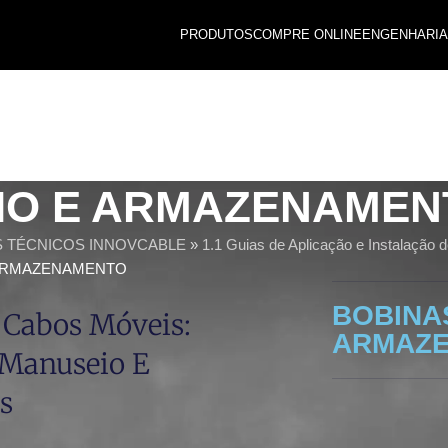
PRODUTOS
COMPRE ONLINE
ENGENHARIA
IO E ARMAZENAMEN
S TÉCNICOS INNOVCABLE
»
1.1 Guias de Aplicação e Instalação
 ARMAZENAMENTO
BOBINA
 Cabos Móveis:
ARMAZ
 Manuseio E
s