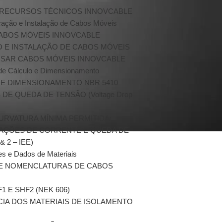
E RECURSOS TÉCNICOS INNOVCABLE
icação e Instalação de Cabos Móveis
 CABOS MÓVEIS INNOVCABLE
ÃO E INSTALAÇÃO DE CABOS MÓVEIS
 USAR CABOS MÓVEIS INNOVCABLE
de Cálculo e Dimensionamento
 DE DIMENSIONAMENTO NBR 5410
 DE QUEDA DE TENSÃO (Voltage Drop
 CURVATURA MÍNIMA PERMITIDA:
ICAÇÕES DE CORRENTE E QUEDA DE
 2 – IEE)
es e Dados de Materiais
S E NOMENCLATURAS DE CABOS
F1 E SHF2 (NEK 606)
NCIA DOS MATERIAIS DE ISOLAMENTO