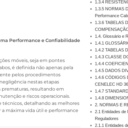
1.3.4 RESISTÊN
1.3.5 NORMAS 
Performance Cabl
1.3.6 TABELAS
COMPENSAÇÃO
1.4. Glossário e 
ima Performance e Confiabilidade
1.4.1 GLOSSÁR
1.4.2 TABELAS
1.4.3 CLASSE 
ações móveis, seja em pontes
1.4.4 COEFICI
cabos, é definida não apenas pela
1.4.5 DADOS D
mente pelos procedimentos
1.4.6 CÓDIGOS 
egligência nestas etapas
CENELEC HD 36
as prematuras, resultando em
1.4.7 STANDAR
utenção e riscos operacionais.
1.4.8 DIMENSI
e técnicos, detalhando as melhores
2. NORMAS E 
 a máxima vida útil e performance
2.1 Entidades de
Reguladores
2.1.1 Entidades 