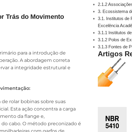
2.1.2 Associaçõe
3. Ecossistema d
or Trás do Movimento
3.1. Institutos d
Excelência Acadê
3.1.1 Institutos 
3.1.2 Polos de E
3.1.3 Fontes de 
Artigos R
imário para a introdução de
operação. A abordagem correta
rvar a integridade estrutural e
ovimentação:
a de rolar bobinas sobre suas
al. Esta ação concentra a carga
mento da flange e,
do cabo. O método preconizado é
mpilhadeiras com garfos de