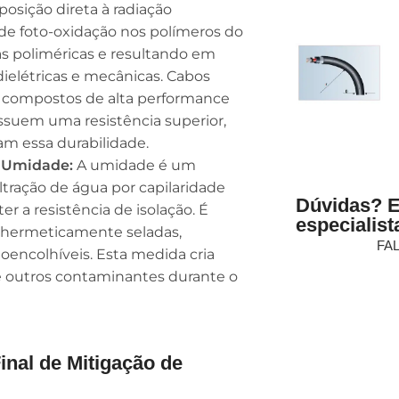
osição direta à radiação
 de foto-oxidação nos polímeros do
as poliméricas e resultando em
ielétricas e mecânicas. Cabos
m compostos de alta performance
ssuem uma resistência superior,
m essa durabilidade.
a Umidade:
A umidade é um
iltração de água por capilaridade
Dúvidas? 
 a resistência de isolação. É
especialist
 hermeticamente seladas,
FA
encolhíveis. Esta medida cria
 e outros contaminantes durante o
inal de Mitigação de