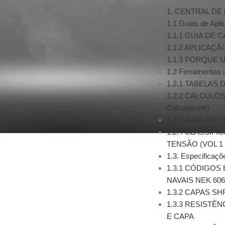
1. CENTRAL D
1.1 Guias de Apl
1.1.1 GUIA DE
1.1.2 APLICAÇ
1.1.3 PORQUE
1.2 Ferramentas 
1.2.1 TABELAS
1.2.2 CÁLCULOS
Calculations)
1.2.3 RAIO DE
1.2.4 CLASSIF
TENSÃO (VOL 1 &
1.3. Especificaçõ
1.3.1 CÓDIGO
NAVAIS NEK 606
1.3.2 CAPAS SH
1.3.3 RESISTÊ
E CAPA