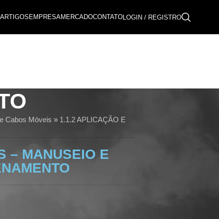
ARTIGOS
EMPRESA
MERCADO
CONTATO
LOGIN / REGISTRO
TO
 de Cabos Móveis
»
1.1.2 APLICAÇÃO E
S – MANUSEIO E
ENAMENTO