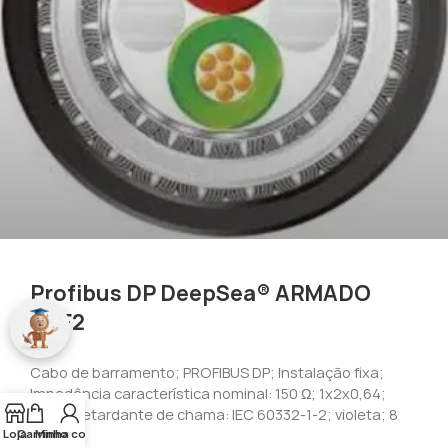
Profibus DP DeepSea® ARMADO
SHF2
Cabo de barramento; PROFIBUS DP; Instalação fixa;
Impedância característica nominal: 150 Ω; 1x2x0,64;
SHF2; Retardante de chama: IEC 60332-1-2; violeta; 8
mm
Loja
Carrinho
Minha conta