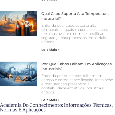
Qual Cabo Suporta Alta Temperatura
Industrial?
Entenda qual cabo suporta alta
temperatura, quais materiais e classes
térmicas avaliar e como especificar
segurança para processos industriais
críticos.
Leia Mais »
Por Que Cabos Falham Em Aplicações
Industriais?
Entenda por que cabos falham em
campo e como especificação, instalação
e manutenção preservam a
confiabilidade em ativos industriais
críticos.
Leia Mais »
Academia Do Conhecimento: Informações Técnicas,
Normas E Aplicações