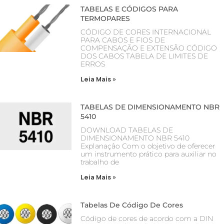
TABELAS E CÓDIGOS PARA
TERMOPARES
CÓDIGO DE CORES INTERNACIONAL
PARA CABOS E FIOS DE
COMPENSAÇÃO E EXTENSÃO CÓDIGO
DOS CABOS TABELA DE LIMITES DE
ERROS
Leia Mais »
TABELAS DE DIMENSIONAMENTO NBR
5410
DOWNLOAD TABELAS DE
DIMENSIONAMENTO NBR 5410
Explanaçâo Com o objetivo de oferecer
um instrumento prático para auxiliar no
trabalho de
Leia Mais »
Tabelas De Código De Cores
Código de cores de acordo com a DIN