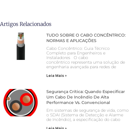
Artigos Relacionados
TUDO SOBRE O CABO CONCÊNTRICO:
NORMAS E APLICAÇÕES
Cabo Concêntrico: Guia Técnico
Completo para Engenheiros e
Instaladores O cabo
concêntrico representa uma solução de
engenharia avançada para redes de
Leia Mais »
Segurança Crítica: Quando Especificar
Um Cabo De Incêndio De Alta
Performance Vs. Convencional
Em sistemas de segurança de vida, como
o SDAI (Sistema de Detecção e Alarme
de Incêndio), a especificação do cabo
Leia Mais »