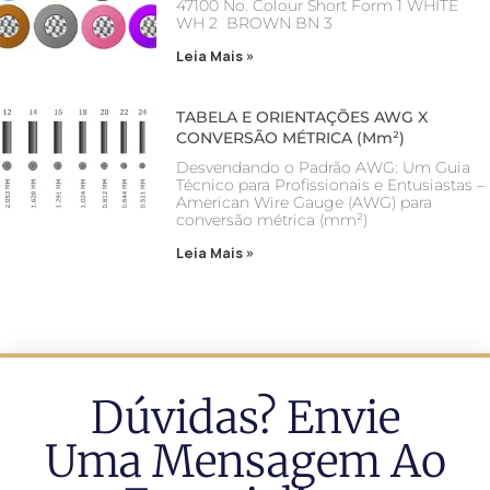
47100 No. Colour Short Form 1 WHITE
WH 2 BROWN BN 3
Leia Mais »
TABELA E ORIENTAÇÕES AWG X
CONVERSÃO MÉTRICA (mm²)
Desvendando o Padrão AWG: Um Guia
Técnico para Profissionais e Entusiastas –
American Wire Gauge (AWG) para
conversão métrica (mm²)
Leia Mais »
Dúvidas? Envie
Uma Mensagem Ao