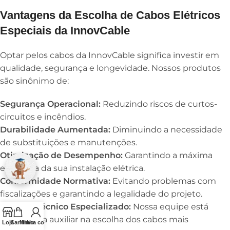
Vantagens da Escolha de Cabos Elétricos
Especiais da InnovCable
Optar pelos cabos da InnovCable significa investir em
qualidade, segurança e longevidade. Nossos produtos
são sinônimo de:
Segurança Operacional:
Reduzindo riscos de curtos-
circuitos e incêndios.
Durabilidade Aumentada:
Diminuindo a necessidade
de substituições e manutenções.
Otimização de Desempenho:
Garantindo a máxima
eficiência da sua instalação elétrica.
Conformidade Normativa:
Evitando problemas com
fiscalizações e garantindo a legalidade do projeto.
Suporte Técnico Especializado:
Nossa equipe está
pronta para auxiliar na escolha dos cabos mais
Loja
Carrinho
Minha conta