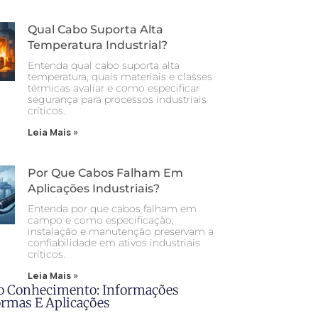
Qual Cabo Suporta Alta
Temperatura Industrial?
Entenda qual cabo suporta alta
temperatura, quais materiais e classes
térmicas avaliar e como especificar
segurança para processos industriais
críticos.
Leia Mais »
Por Que Cabos Falham Em
Aplicações Industriais?
Entenda por que cabos falham em
campo e como especificação,
instalação e manutenção preservam a
confiabilidade em ativos industriais
críticos.
Leia Mais »
o Conhecimento: Informações
ormas E Aplicações