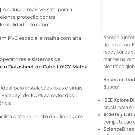
)
A solução mais versátil para a
celente proteção contra
lexibilidade do cabo.
Acesso à infor
o em PVC especial e malha com alta
da inovação. E
repositórios q
manter na van
operatrizes e sistemas de
científico glob
e o Datasheet do Cabo LiYCY Malha
Bases de Dad
Busca:
Ideal para instalações fixas e sinais
de Faraday) de 100% ao redor dos
IEEE Xplore Di
ncia.
crucial para e
ACM Digital L
cilita o aterramento da blindagem
computação e 
ScienceDirec