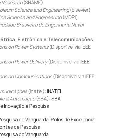
p Research
(SNAME)
roleum Science and Engineering
(Elsevier)
ine Science and Engineering
(MDPI)
iedade Brasileira de Engenharia Naval
létrica, Eletrônica e Telecomunicações:
ions on Power Systems
(Disponível via IEEE
ons on Power Delivery
(Disponível via IEEE
ions on Communications
(Disponível via IEEE
omunicações
(Inatel):
INATEL
ole & Automação
(SBA):
SBA
e Inovação e Pesquisa
Pesquisa de Vanguarda, Polos de Excelência
ontes de Pesquisa
 Pesquisa de Vanguarda