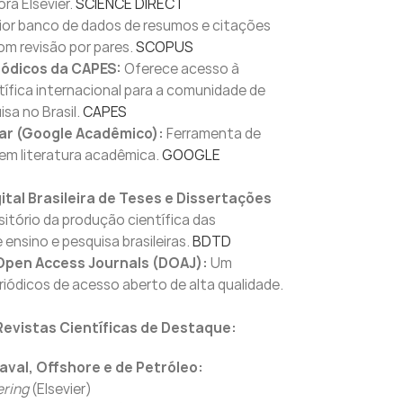
ora Elsevier.
SCIENCE DIRECT
or banco de dados de resumos e citações
com revisão por pares.
SCOPUS
iódicos da CAPES:
Oferece acesso à
ífica internacional para a comunidade de
isa no Brasil.
CAPES
ar (Google Acadêmico):
Ferramenta de
em literatura acadêmica.
GOOGLE
gital Brasileira de Teses e Dissertações
itório da produção científica das
 ensino e pesquisa brasileiras.
BDTD
 Open Access Journals (DOAJ):
Um
eriódicos de acesso aberto de alta qualidade.
Revistas Científicas de Destaque:
val, Offshore e de Petróleo:
ring
(Elsevier)