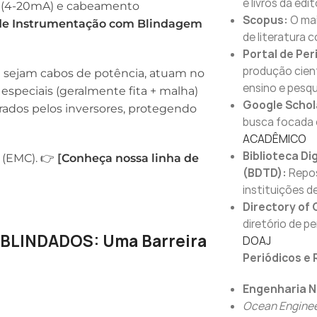
e livros da edit
s (4-20mA) e cabeamento
Scopus:
O mai
de Instrumentação com Blindagem
de literatura 
Portal de Per
produção cient
sejam cabos de potência, atuam no
ensino e pesqu
speciais (geralmente fita + malha)
Google Schol
rados pelos inversores, protegendo
busca focada 
ACADÊMICO
Biblioteca Di
 (EMC). 👉
[
Conheça nossa linha de
(BDTD):
Repos
instituições de
Directory of
diretório de p
BLINDADOS: Uma Barreira
DOAJ
Periódicos e 
Engenharia Na
Ocean Enginee