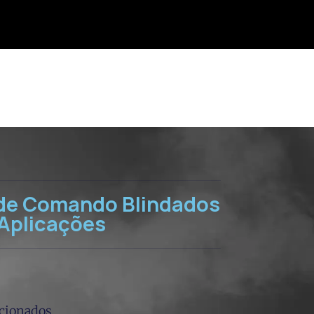
de Comando Blindados
 Aplicações
acionados