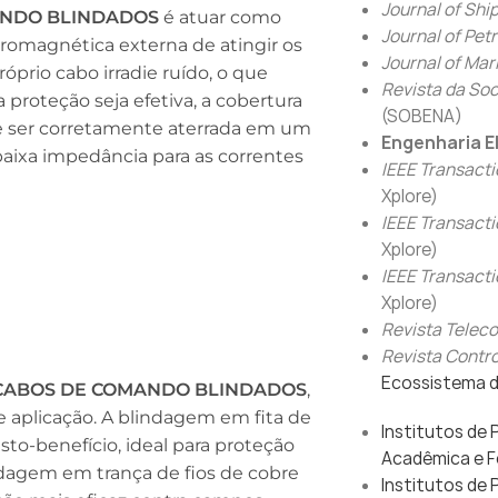
Journal of Shi
ANDO BLINDADOS
é atuar como
Journal of Pet
tromagnética externa de atingir os
Journal of Mar
óprio cabo irradie ruído, o que
Revista da Soc
proteção seja efetiva, a cobertura
(SOBENA)
e ser corretamente aterrada em um
Engenharia E
aixa impedância para as correntes
IEEE Transact
Xplore)
IEEE Transacti
Xplore)
IEEE Transact
Xplore)
Revista Telec
Revista Contr
Ecossistema d
CABOS DE COMANDO BLINDADOS
,
 aplicação. A blindagem em fita de
Institutos de 
to-benefício, ideal para proteção
Acadêmica e F
lindagem em trança de fios de cobre
Institutos de