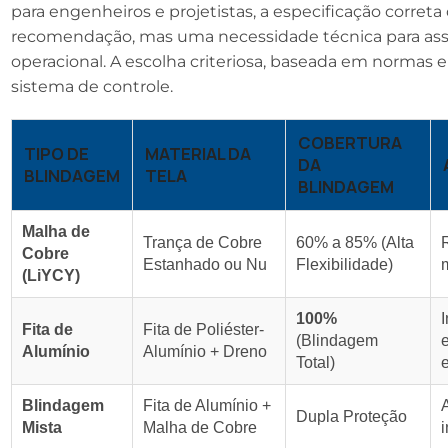
para engenheiros e projetistas, a especificação corre
recomendação, mas uma necessidade técnica para asse
operacional. A escolha criteriosa, baseada em normas 
sistema de controle.
COBERTURA
TIPO DE
MATERIAL DA
DA
BLINDAGEM
TELA
BLINDAGEM
Malha de
Trança de Cobre
60% a 85% (Alta
Cobre
Estanhado ou Nu
Flexibilidade)
(LiYCY)
100%
Fita de
Fita de Poliéster-
(Blindagem
e
Alumínio
Alumínio + Dreno
Total)
e
Blindagem
Fita de Alumínio +
Dupla Proteção
Mista
Malha de Cobre
i