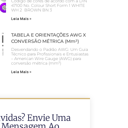
Código de cores de acordo com a DIN
47100 No. Colour Short Form 1 WHITE
WH 2 BROWN BN 3
Leia Mais »
TABELA E ORIENTAÇÕES AWG X
CONVERSÃO MÉTRICA (mm²)
Desvendando o Padrão AWG: Um Guia
Técnico para Profissionais e Entusiastas
– American Wire Gauge (AWG) para
conversão métrica (mm²)
Leia Mais »
vidas? Envie Uma
Mensagem Ao