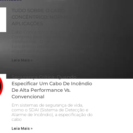
TUDO SOBRE O CABO
CONCÊNTRICO: NORMAS E
APLICAÇÕES
Cabo Concêntrico: Guia Técnico
Completo para Engenheiros e
Instaladores O cabo
concêntrico representa uma solução de
engenharia avançada para redes de
Leia Mais »
Segurança Crítica: Quando
Especificar Um Cabo De Incêndio
De Alta Performance Vs.
Convencional
Em sistemas de segurança de vida,
como o SDAI (Sistema de Detecção e
Alarme de Incêndio), a especificação do
cabo
Leia Mais »