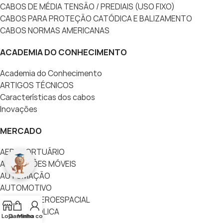
CABOS DE MÉDIA TENSÃO / PREDIAIS (USO FIXO)
CABOS PARA PROTEÇÃO CATÓDICA E BALIZAMENTO
CABOS NORMAS AMERICANAS
ACADEMIA DO CONHECIMENTO
Academia do Conhecimento
ARTIGOS TÉCNICOS
Características dos cabos
Inovações
MERCADO
AEROPORTUÁRIO
APLICAÇÕES MÓVEIS
AUTOMAÇÃO
AUTOMOTIVO
DEFESA E AEROESPACIAL
ENERGIA EÓLICA
Loja
Carrinho
Minha conta