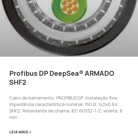
Profibus DP DeepSea® ARMADO
SHF2
Cabo de barramento; PROFIBUS DP; Instalação fixa;
Impedância característica nominal: 150 Ω; 1x2x0,64;
SHF2; Retardante de chama: IEC 60332-1-2; violeta; 8
mm
LEIA MAIS »