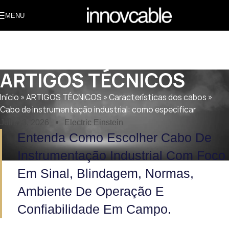
MENU
ARTIGOS TÉCNICOS
Início
»
ARTIGOS TÉCNICOS
»
Características dos cabos
»
Cabo de instrumentação industrial: como especificar
Julho 3, 2026
Electric Einstein
Entenda Como Escolher Cabo De
Instrumentação Industrial Com Foco
Em Sinal, Blindagem, Normas,
Ambiente De Operação E
Confiabilidade Em Campo.