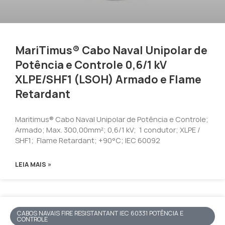
MariTimus® Cabo Naval Unipolar de
Potência e Controle 0,6/1 kV
XLPE/SHF1 (LSOH) Armado e Flame
Retardant
Maritimus® Cabo Naval Unipolar de Potência e Controle;
Armado; Max. 300,00mm²; 0,6/1 kV; 1 condutor; XLPE /
SHF1; Flame Retardant; +90°C; IEC 60092
LEIA MAIS »
CABOS NAVAIS FIRE RESISTANTANT IEC 60331 POTÊNCIA E
CONTROLE