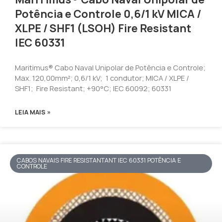
Potência e Controle 0,6/1 kV MICA /
XLPE / SHF1 (LSOH) Fire Resistant
IEC 60331
Maritimus® Cabo Naval Unipolar de Potência e Controle;
Max. 120,00mm²; 0,6/1 kV; 1 condutor; MICA / XLPE /
SHF1; Fire Resistant; +90°C; IEC 60092; 60331
LEIA MAIS »
CABOS NAVAIS FIRE RESISTANTANT IEC 60331 POTÊNCIA E
CONTROLE