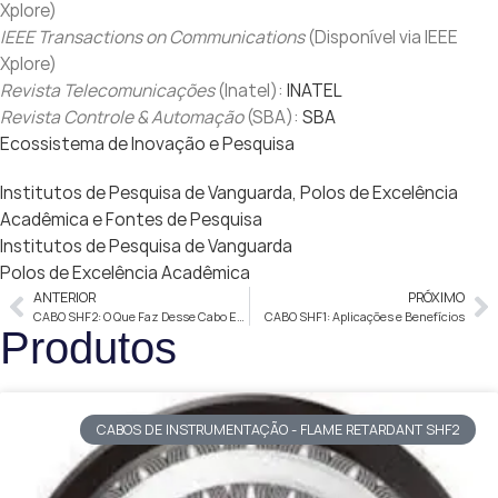
Xplore)
IEEE Transactions on Communications
(Disponível via IEEE
Xplore)
Revista Telecomunicações
(Inatel):
INATEL
Revista Controle & Automação
(SBA):
SBA
Ecossistema de Inovação e Pesquisa
Institutos de Pesquisa de Vanguarda, Polos de Excelência
Acadêmica e Fontes de Pesquisa
Institutos de Pesquisa de Vanguarda
Polos de Excelência Acadêmica
ANTERIOR
PRÓXIMO
CABO SHF2: O Que Faz Desse Cabo Especial?
CABO SHF1: Aplicações e Benefícios
Produtos
CABOS DE INSTRUMENTAÇÃO - FLAME RETARDANT SHF2