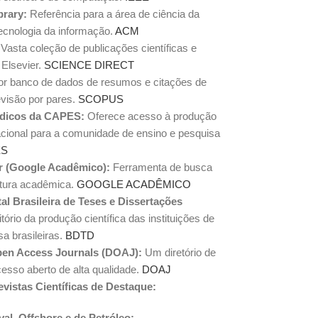
brary:
Referência para a área de ciência da
ecnologia da informação.
ACM
Vasta coleção de publicações científicas e
a Elsevier.
SCIENCE DIRECT
r banco de dados de resumos e citações de
evisão por pares.
SCOPUS
ódicos da CAPES:
Oferece acesso à produção
rnacional para a comunidade de ensino e pesquisa
ES
r (Google Acadêmico):
Ferramenta de busca
atura acadêmica.
GOOGLE ACADÊMICO
tal Brasileira de Teses e Dissertações
ório da produção científica das instituições de
sa brasileiras.
BDTD
pen Access Journals (DOAJ):
Um diretório de
cesso aberto de alta qualidade.
DOAJ
evistas Científicas de Destaque:
al, Offshore e de Petróleo: