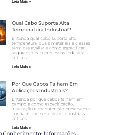
Leia Mais »
Qual Cabo Suporta Alta
Temperatura Industrial?
Entenda qual cabo suporta alta
temperatura, quais materiais e classes
térmicas avaliar e como especificar
segurança para processos industriais
críticos.
Leia Mais »
Por Que Cabos Falham Em
Aplicações Industriais?
Entenda por que cabos falham em
campo e como especificação,
instalação e manutenção preservam a
confiabilidade em ativos industriais
críticos.
Leia Mais »
o Conhecimento: Informações