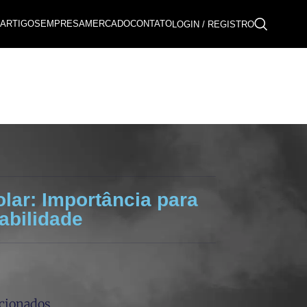
ARTIGOS
EMPRESA
MERCADO
CONTATO
LOGIN / REGISTRO
lar: Importância para
abilidade
acionados