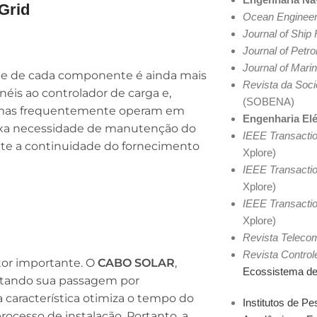
Grid
Ocean Engineer
Journal of Ship
Journal of Petr
Journal of Mari
idade de cada componente é ainda mais
Revista da Soci
néis ao controlador de carga e,
(SOBENA)
temas frequentemente operam em
Engenharia Elé
 baixa necessidade de manutenção do
IEEE Transacti
nte a continuidade do fornecimento
Xplore)
IEEE Transacti
Xplore)
IEEE Transacti
Xplore)
Revista Teleco
Revista Contro
ator importante. O
CABO SOLAR
,
Ecossistema de
ilitando sua passagem por
 característica otimiza o tempo do
Institutos de P
rocesso de instalação. Portanto, a