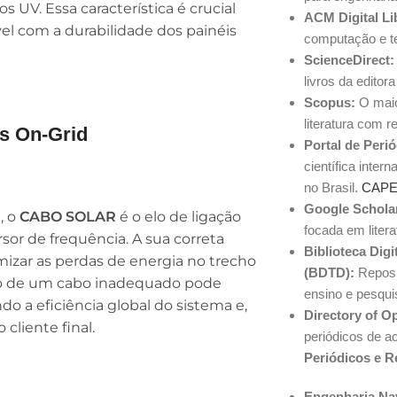
s UV. Essa característica é crucial
ACM Digital Li
vel com a durabilidade dos painéis
computação e t
ScienceDirect:
livros da editor
Scopus:
O maio
literatura com r
s On-Grid
Portal de Peri
científica inte
no Brasil.
CAP
Google Schola
, o
CABO SOLAR
é o elo de ligação
focada em liter
ersor de frequência. A sua correta
Biblioteca Digi
mizar as perdas de energia no trecho
(BDTD):
Reposit
ação de um cabo inadequado pode
ensino e pesqui
do a eficiência global do sistema e,
Directory of O
cliente final.
periódicos de a
Periódicos e R
Engenharia Nav