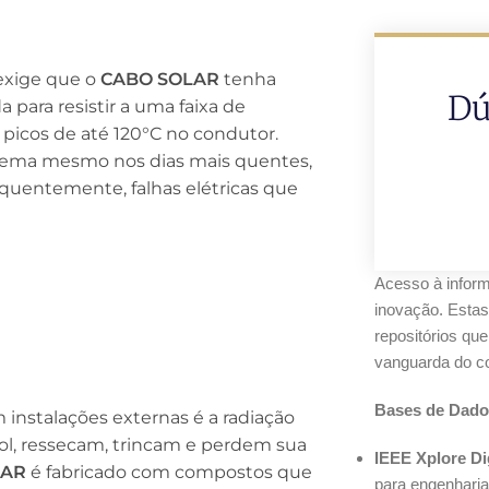
 exige que o
CABO SOLAR
tenha
Dú
a para resistir a uma faixa de
picos de até 120°C no condutor.
istema mesmo nos dias mais quentes,
quentemente, falhas elétricas que
Acesso à inform
inovação. Estas
repositórios qu
vanguarda do co
Bases de Dado
instalações externas é a radiação
sol, ressecam, trincam e perdem sua
IEEE Xplore Dig
LAR
é fabricado com compostos que
para engenharia