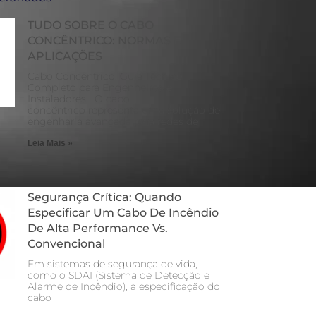
TUDO SOBRE O CABO
CONCÊNTRICO: NORMAS E
APLICAÇÕES
Cabo Concêntrico: Guia Técnico
Completo para Engenheiros e
Instaladores O cabo
concêntrico representa uma solução de
engenharia avançada para redes de
Leia Mais »
Segurança Crítica: Quando
Especificar Um Cabo De Incêndio
De Alta Performance Vs.
Convencional
Em sistemas de segurança de vida,
como o SDAI (Sistema de Detecção e
Alarme de Incêndio), a especificação do
cabo