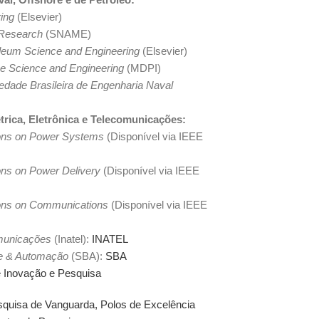
ing
(Elsevier)
 Research
(SNAME)
oleum Science and Engineering
(Elsevier)
ne Science and Engineering
(MDPI)
edade Brasileira de Engenharia Naval
trica, Eletrônica e Telecomunicações:
ons on Power Systems
(Disponível via IEEE
ons on Power Delivery
(Disponível via IEEE
ons on Communications
(Disponível via IEEE
municações
(Inatel):
INATEL
le & Automação
(SBA):
SBA
 Inovação e Pesquisa
esquisa de Vanguarda, Polos de Excelência