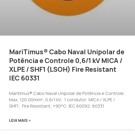
MariTimus® Cabo Naval Unipolar de
Potência e Controle 0,6/1 kV MICA /
XLPE / SHF1 (LSOH) Fire Resistant
IEC 60331
Maritimus® Cabo Naval Unipolar de Potência e Controle;
Max. 120,00mm²; 0,6/1 kV; 1 condutor; MICA / XLPE /
SHF1; Fire Resistant; +90°C; IEC 60092; 60331
LEIA MAIS »