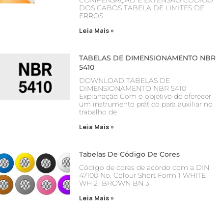
DOS CABOS TABELA DE LIMITES DE
ERROS
Leia Mais »
TABELAS DE DIMENSIONAMENTO NBR
5410
DOWNLOAD TABELAS DE
DIMENSIONAMENTO NBR 5410
Explanaçâo Com o objetivo de oferecer
um instrumento prático para auxiliar no
trabalho de
Leia Mais »
Tabelas De Código De Cores
Código de cores de acordo com a DIN
47100 No. Colour Short Form 1 WHITE
WH 2 BROWN BN 3
Leia Mais »