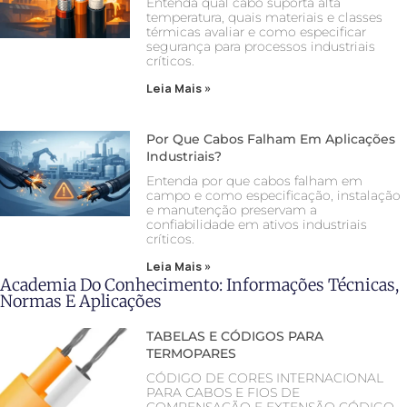
Entenda qual cabo suporta alta
temperatura, quais materiais e classes
térmicas avaliar e como especificar
segurança para processos industriais
críticos.
Leia Mais »
Por Que Cabos Falham Em Aplicações
Industriais?
Entenda por que cabos falham em
campo e como especificação, instalação
e manutenção preservam a
confiabilidade em ativos industriais
críticos.
Leia Mais »
Academia Do Conhecimento: Informações Técnicas,
Normas E Aplicações
TABELAS E CÓDIGOS PARA
TERMOPARES
CÓDIGO DE CORES INTERNACIONAL
PARA CABOS E FIOS DE
COMPENSAÇÃO E EXTENSÃO CÓDIGO