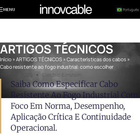
MENU
Português
ARTIGOS TÉCNICOS
Início
»
ARTIGOS TÉCNICOS
»
Características dos cabos
»
Cabo resistente ao fogo industrial: como escolher
Julho 9, 2026
Electric Einstein
Saiba Como Especificar Cabo
Resistente Ao Fogo Industrial Com
Foco Em Norma, Desempenho,
Aplicação Crítica E Continuidade
Operacional.