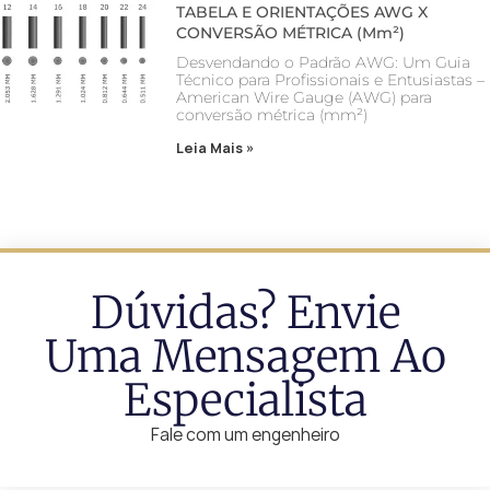
TABELA E ORIENTAÇÕES AWG X
CONVERSÃO MÉTRICA (mm²)
Desvendando o Padrão AWG: Um Guia
Técnico para Profissionais e Entusiastas –
American Wire Gauge (AWG) para
conversão métrica (mm²)
Leia Mais »
Dúvidas? Envie
Uma Mensagem Ao
Especialista
Fale com um engenheiro