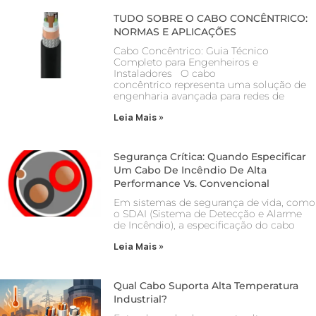
TUDO SOBRE O CABO CONCÊNTRICO:
NORMAS E APLICAÇÕES
Cabo Concêntrico: Guia Técnico
Completo para Engenheiros e
Instaladores O cabo
concêntrico representa uma solução de
engenharia avançada para redes de
Leia Mais »
Segurança Crítica: Quando Especificar
Um Cabo De Incêndio De Alta
Performance Vs. Convencional
Em sistemas de segurança de vida, como
o SDAI (Sistema de Detecção e Alarme
de Incêndio), a especificação do cabo
Leia Mais »
Qual Cabo Suporta Alta Temperatura
Industrial?