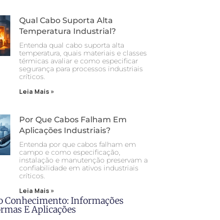
Qual Cabo Suporta Alta
Temperatura Industrial?
Entenda qual cabo suporta alta
temperatura, quais materiais e classes
térmicas avaliar e como especificar
segurança para processos industriais
críticos.
Leia Mais »
Por Que Cabos Falham Em
Aplicações Industriais?
Entenda por que cabos falham em
campo e como especificação,
instalação e manutenção preservam a
confiabilidade em ativos industriais
críticos.
Leia Mais »
o Conhecimento: Informações
ormas E Aplicações