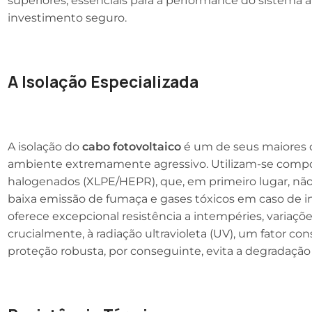
superiores, essenciais para a performance do sistema 
investimento seguro.
A Isolação Especializada
A isolação do
cabo fotovoltaico
é um de seus maiores di
ambiente extremamente agressivo. Utilizam-se compos
halogenados (XLPE/HEPR), que, em primeiro lugar, 
baixa emissão de fumaça e gases tóxicos em caso de in
oferece excepcional resistência a intempéries, variaçõ
crucialmente, à radiação ultravioleta (UV), um fator co
proteção robusta, por conseguinte, evita a degradação