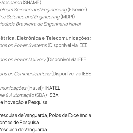
p Research
(SNAME)
roleum Science and Engineering
(Elsevier)
ine Science and Engineering
(MDPI)
iedade Brasileira de Engenharia Naval
létrica, Eletrônica e Telecomunicações:
ions on Power Systems
(Disponível via IEEE
ons on Power Delivery
(Disponível via IEEE
ions on Communications
(Disponível via IEEE
omunicações
(Inatel):
INATEL
ole & Automação
(SBA):
SBA
e Inovação e Pesquisa
Pesquisa de Vanguarda, Polos de Excelência
ontes de Pesquisa
 Pesquisa de Vanguarda