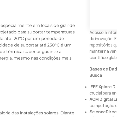
, especialmente em locais de grande
rojetado para suportar temperaturas
Acesso à infor
da inovação. E
de até 120°C por um período de
repositórios q
acidade de suportar até 250°C é um
manter na van
ade térmica superior garante a
científico glob
energia, mesmo nas condições mais
Bases de Dad
Busca:
IEEE Xplore Di
crucial para e
ACM Digital L
computação e 
ScienceDirec
ioria das instalações solares. Diante