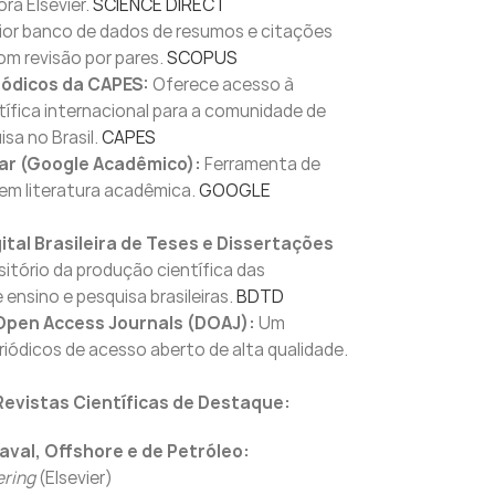
ora Elsevier.
SCIENCE DIRECT
or banco de dados de resumos e citações
com revisão por pares.
SCOPUS
iódicos da CAPES:
Oferece acesso à
ífica internacional para a comunidade de
isa no Brasil.
CAPES
ar (Google Acadêmico):
Ferramenta de
em literatura acadêmica.
GOOGLE
gital Brasileira de Teses e Dissertações
itório da produção científica das
 ensino e pesquisa brasileiras.
BDTD
 Open Access Journals (DOAJ):
Um
eriódicos de acesso aberto de alta qualidade.
Revistas Científicas de Destaque:
val, Offshore e de Petróleo:
ring
(Elsevier)