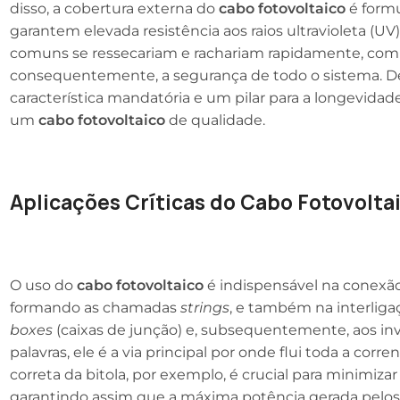
disso, a cobertura externa do
cabo fotovoltaico
é formu
garantem elevada resistência aos raios ultravioleta (UV
comuns se ressecariam e rachariam rapidamente, comp
consequentemente, a segurança de todo o sistema. De
característica mandatória e um pilar para a longevida
um
cabo fotovoltaico
de qualidade.
Aplicações Críticas do Cabo Fotovolta
O uso do
cabo fotovoltaico
é indispensável na conexão
formando as chamadas
strings
, e também na interlig
boxes
(caixas de junção) e, subsequentemente, aos inv
palavras, ele é a via principal por onde flui toda a corr
correta da bitola, por exemplo, é crucial para minimiza
garantindo assim que a máxima potência gerada pelos