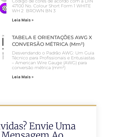
Código de cores de acordo com a DIN
47100 No. Colour Short Form 1 WHITE
WH 2 BROWN BN 3
Leia Mais »
TABELA E ORIENTAÇÕES AWG X
CONVERSÃO MÉTRICA (mm²)
Desvendando o Padrão AWG: Um Guia
Técnico para Profissionais e Entusiastas
– American Wire Gauge (AWG) para
conversão métrica (mm²)
Leia Mais »
vidas? Envie Uma
Mensagem Ao