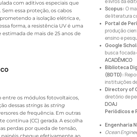
e livros da edit
lada com aditivos especiais que
Scopus:
O mai
). Sem essa proteção, os cabos
de literatura 
rometendo a isolação elétrica e,
Portal de Per
ssa forma, a resistência UV é uma
produção cient
de estimada de mais de 25 anos de
ensino e pesqu
Google Schol
busca focada 
ACADÊMICO
Biblioteca Di
ico
(BDTD):
Repos
instituições de
Directory of
diretório de p
 entre os módulos fotovoltaicos,
DOAJ
ação dessas
strings
às
string
Periódicos e 
ersores de frequência. Em outras
ente contínua (CC) gerada. A escolha
Engenharia Na
r as perdas por queda de tensão,
Ocean Enginee
 painéis chegue efetivamente ao