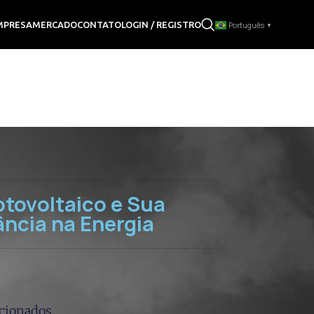
LOGIN / REGISTRO
MPRESA
MERCADO
CONTATO
Português
▼
tovoltaico e Sua
ncia na Energia
acionados