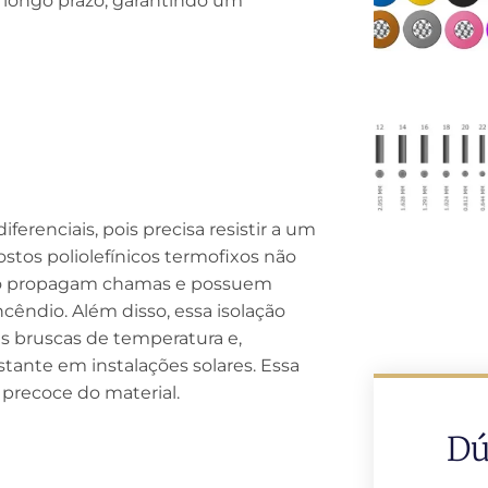
a longo prazo, garantindo um
ferenciais, pois precisa resistir a um
tos poliolefínicos termofixos não
não propagam chamas e possuem
cêndio. Além disso, essa isolação
es bruscas de temperatura e,
nstante em instalações solares. Essa
 precoce do material.
Dú