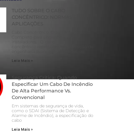
TUDO SOBRE O CABO
CONCÊNTRICO: NORMAS E
APLICAÇÕES
Cabo Concêntrico: Guia Técnico
Completo para Engenheiros e
Instaladores O cabo
concêntrico representa uma solução de
engenharia avançada para redes de
Leia Mais »
Segurança Crítica: Quando
Especificar Um Cabo De Incêndio
De Alta Performance Vs.
Convencional
Em sistemas de segurança de vida,
como o SDAI (Sistema de Detecção e
Alarme de Incêndio), a especificação do
cabo
Leia Mais »