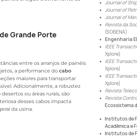
Journal of Shi
Journal of Pet
Journal of Mar
Revista da Soc
(SOBENA)
 de Grande Porte
Engenharia E
IEEE Transact
Xplore)
IEEE Transacti
istâncias entre os arranjos de painéis
Xplore)
ojetos, a performance do
cabo
IEEE Transact
 seções maiores para transportar
Xplore)
ível. Adicionalmente, a robustez
Revista Telec
desertos ou áreas rurais, são
Revista Contr
teriosa desses cabos impacta
Ecossistema d
eral da usina.
Institutos de 
Acadêmica e F
Institutos de