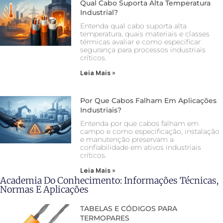
Qual Cabo Suporta Alta Temperatura
Industrial?
Entenda qual cabo suporta alta
temperatura, quais materiais e classes
térmicas avaliar e como especificar
segurança para processos industriais
críticos.
Leia Mais »
Por Que Cabos Falham Em Aplicações
Industriais?
Entenda por que cabos falham em
campo e como especificação, instalação
e manutenção preservam a
confiabilidade em ativos industriais
críticos.
Leia Mais »
Academia Do Conhecimento: Informações Técnicas,
Normas E Aplicações
TABELAS E CÓDIGOS PARA
TERMOPARES