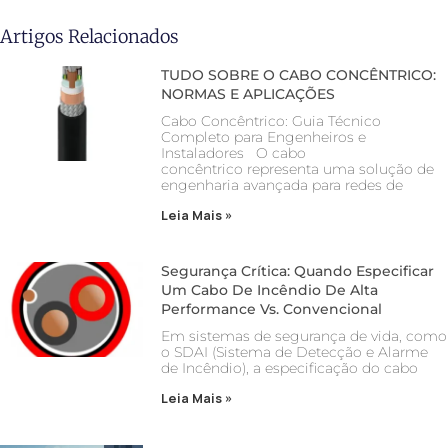
Artigos Relacionados
TUDO SOBRE O CABO CONCÊNTRICO:
NORMAS E APLICAÇÕES
Cabo Concêntrico: Guia Técnico
Completo para Engenheiros e
Instaladores O cabo
concêntrico representa uma solução de
engenharia avançada para redes de
Leia Mais »
Segurança Crítica: Quando Especificar
Um Cabo De Incêndio De Alta
Performance Vs. Convencional
Em sistemas de segurança de vida, como
o SDAI (Sistema de Detecção e Alarme
de Incêndio), a especificação do cabo
Leia Mais »