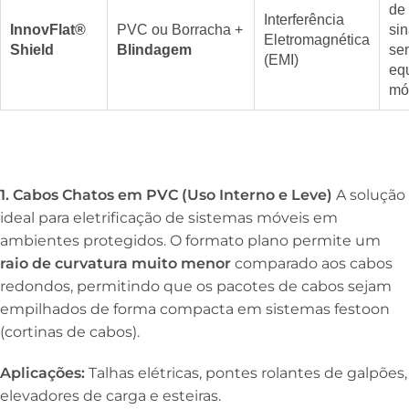
de
Interferência
InnovFlat®
PVC ou Borracha +
sin
Eletromagnética
Shield
Blindagem
se
(EMI)
eq
mó
1. Cabos Chatos em PVC (Uso Interno e Leve)
A solução
ideal para eletrificação de sistemas móveis em
ambientes protegidos. O formato plano permite um
raio de curvatura muito menor
comparado aos cabos
redondos, permitindo que os pacotes de cabos sejam
empilhados de forma compacta em sistemas festoon
(cortinas de cabos).
Aplicações:
Talhas elétricas, pontes rolantes de galpões,
elevadores de carga e esteiras.