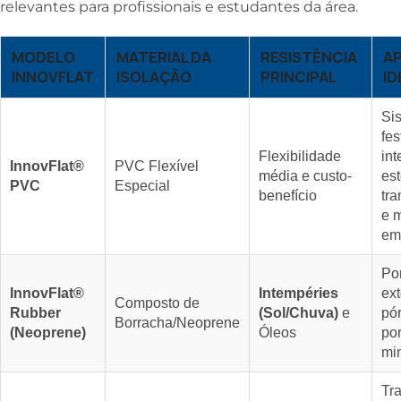
relevantes para profissionais e estudantes da área.
MODELO
MATERIAL DA
RESISTÊNCIA
A
INNOVFLAT
ISOLAÇÃO
PRINCIPAL
ID
Si
fe
Flexibilidade
int
InnovFlat®
PVC Flexível
média e custo-
est
PVC
Especial
benefício
tr
e 
em
Po
InnovFlat®
Intempéries
ext
Composto de
Rubber
(Sol/Chuva)
e
pór
Borracha/Neoprene
(Neoprene)
Óleos
por
mi
Tr