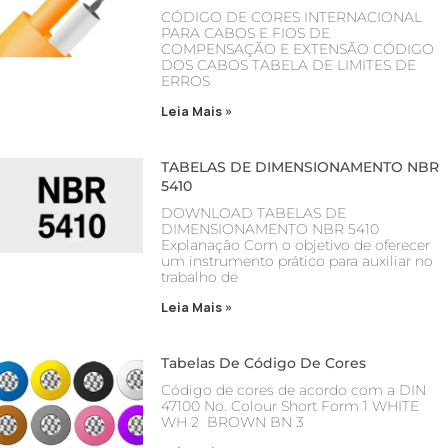
CÓDIGO DE CORES INTERNACIONAL
PARA CABOS E FIOS DE
COMPENSAÇÃO E EXTENSÃO CÓDIGO
DOS CABOS TABELA DE LIMITES DE
ERROS
Leia Mais »
TABELAS DE DIMENSIONAMENTO NBR
5410
DOWNLOAD TABELAS DE
DIMENSIONAMENTO NBR 5410
Explanaçâo Com o objetivo de oferecer
um instrumento prático para auxiliar no
trabalho de
Leia Mais »
Tabelas De Código De Cores
Código de cores de acordo com a DIN
47100 No. Colour Short Form 1 WHITE
WH 2 BROWN BN 3