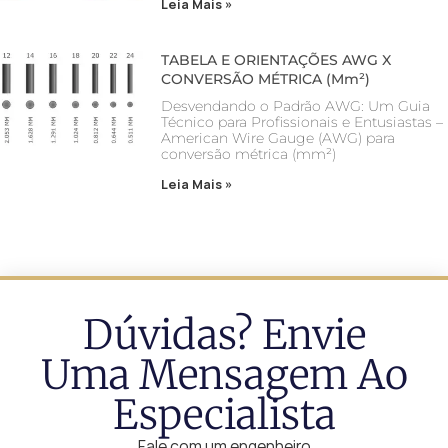
Leia Mais »
TABELA E ORIENTAÇÕES AWG X
CONVERSÃO MÉTRICA (mm²)
Desvendando o Padrão AWG: Um Guia
Técnico para Profissionais e Entusiastas –
American Wire Gauge (AWG) para
conversão métrica (mm²)
Leia Mais »
Dúvidas? Envie
Uma Mensagem Ao
Especialista
Fale com um engenheiro