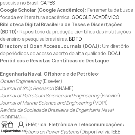
pesquisa no Brasil.
CAPES
Google Scholar (Google Acadêmico):
Ferramenta de busca
focada em literatura acadêmica.
GOOGLE ACADÊMICO
Biblioteca Digital Brasileira de Teses e Dissertações
(BDTD):
Repositório da produção científica das instituições
de ensino e pesquisa brasileiras.
BDTD
Directory of Open Access Journals (DOAJ):
Um diretório
de periódicos de acesso aberto de alta qualidade.
DOAJ
Periódicos e Revistas Científicas de Destaque:
Engenharia Naval, Offshore e de Petróleo:
Ocean Engineering
(Elsevier)
Journal of Ship Research
(SNAME)
Journal of Petroleum Science and Engineering
(Elsevier)
Journal of Marine Science and Engineering
(MDPI)
Revista da Sociedade Brasileira de Engenharia Naval
(SOBENA)
Engenharia Elétrica, Eletrônica e Telecomunicações:
Loja
Carrinho
Minha conta
IEEE Transactions on Power Systems
(Disponível via IEEE