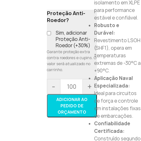
isolamento em XLPE
para performance
Proteção Anti-
estável e confiável.
Roedor?
Robusto e
Sim, adicionar
Durável:
Proteção Anti-
Revestimento LSOH
Roedor (+30%)
(SHF1), opera em
Garante proteção extra
temperaturas
contra roedores e cupins. O
extremas de -30°C a
valor será atualizado no
carrinho.
+90°C.
Aplicação Naval
-
+
Especializada:
Ideal para circuitos
ADICIONAR AO
de força e controle
PEDIDO DE
em instalações fixas
ORÇAMENTO
de embarcações.
Confiabilidade
Certificada:
Construído segundo