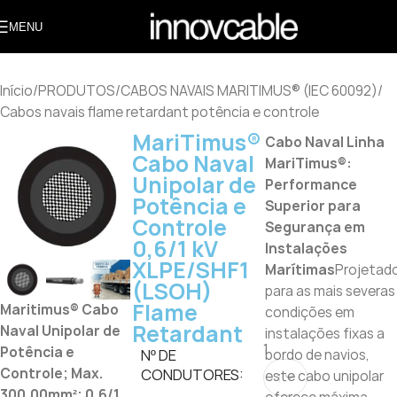
MENU
Início
/
PRODUTOS
/
CABOS NAVAIS MARITIMUS® (IEC 60092)
/
Cabos navais flame retardant potência e controle
MariTimus®
Cabo Naval Linha
Cabo Naval
MariTimus®:
Unipolar de
Performance
Potência e
Superior para
Controle
Segurança em
0,6/1 kV
Instalações
XLPE/SHF1
Marítimas
Projetad
(LSOH)
para as mais severas
Flame
Maritimus® Cabo
condições em
Retardant
Naval Unipolar de
instalações fixas a
1
Potência e
Nº DE
bordo de navios,
Controle; Max.
CONDUTORES:
este cabo unipolar
300,00mm²; 0,6/1