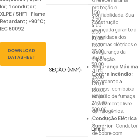
oferece máxima
kV; 1 condutor;
proteção e
1,50
XLPE / SHF1; Flame
confiabilidade. Sua
2,50
Retardant; +90°C;
construção
4,00
IEC 60092
avançada garante a
6,00
integridade dos
10,00
sistemas elétricos e
16,00
DOWNLOAD
25,00
a segurança da
DATASHEET
35,00
tripulação.
50,00
Segurança Máxima
SEÇÃO (MM²):
70,00
Contra Incêndio:
95,00
Retardante a
120,00
chamas, com baixa
150,00
emissão de fumaça
185,00
240,00
e totalmente livre
300,00
de halogênios.
Condução Elétrica
Superior:
Condutor
Limpar
de cobre com