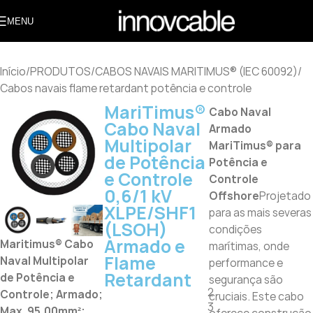
MENU
Início
/
PRODUTOS
/
CABOS NAVAIS MARITIMUS® (IEC 60092)
/
Cabos navais flame retardant potência e controle
MariTimus®
Cabo Naval
Cabo Naval
Armado
Multipolar
MariTimus® para
de Potência
Potência e
e Controle
Controle
0,6/1 kV
Offshore
Projetado
XLPE/SHF1
para as mais severas
(LSOH)
condições
Armado e
Maritimus® Cabo
marítimas, onde
Flame
Naval Multipolar
performance e
Retardant
de Potência e
segurança são
2
Controle; Armado;
cruciais. Este cabo
3
Max. 95,00mm²;