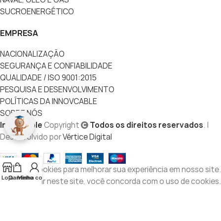
SUCROENERGÉTICO
EMPRESA
NACIONALIZAÇÃO
SEGURANÇA E CONFIABILIDADE
QUALIDADE / ISO 9001:2015
PESQUISA E DESENVOLVIMENTO
POLÍTICAS DA INNOVCABLE
SOBRE NÓS
Innovcable
Copyright
Todos os direitos reservados
. |
Desenvolvido por
Vértice Digital
Usamos cookies para melhorar sua experiência em nosso site.
Loja
Carrinho
Minha conta
Ao navegar neste site, você concorda com o uso de cookies.
Mais informações
ACEITAR