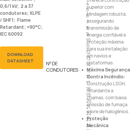
oferece construção
4
0,6/1 kV; 2 a 37
superior com
5
condutores; XLPE
blindagem robusta,
6
/ SHF1; Flame
assegurando
7
Retardant; +90°C;
8
transmissão de
9
IEC 60092
energia confiável e
10
proteção máxima
11
para sua instalação
12
DOWNLOAD
em navios e
13
DATASHEET
plataformas.
Nº DE
14
CONDUTORES:
Máxima Segurança
15
16
Contra Incêndio:
17
Construção LSOH,
18
retardante a
19
chamas, com baixa
20
emissão de fumaça
21
e livre de halogênios.
22
Proteção
23
24
Mecânica