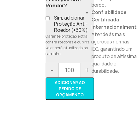
bordo.
Roedor?
Confiabilidade
Sim, adicionar
Certificada
Proteção Anti-
Internacionalment
Roedor (+30%)
Atende às mais
Garante proteção extra
rigorosas normas
contra roedores e cupins. O
valor será atualizado no
IEC, garantindo um
carrinho.
produto de altíssima
qualidade e
-
+
durabilidade.
ADICIONAR AO
PEDIDO DE
ORÇAMENTO