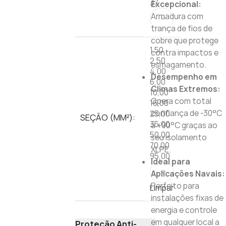
37
Excepcional:
Armadura com
trança de fios de
cobre que protege
1,50
contra impactos e
2,50
esmagamento.
4,00
Desempenho em
6,00
Climas Extremos:
10,00
Opera com total
16,00
confiança de -30°C
25,00
SEÇÃO (MM²):
35,00
a +90°C graças ao
50,00
seu isolamento
70,00
XLPE.
95,00
Ideal para
Aplicações Navais:
Perfeito para
Limpar
instalações fixas de
energia e controle
em qualquer local a
Proteção Anti-